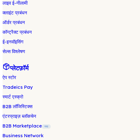
लाइव ई-नीलामी
क्लाइंट प्रबंधन
ऑर्डर प्रबंधन
कॉन्ट्रैक्ट प्रबंधन
ई-इनवॉइसिंग
सेल्स विश्लेषण
प्लेटफ़ॉर्म
ऐप स्टोर
Tradeics Pay
स्मार्ट एस्क्रो
B2B लॉजिस्टिक्स
एंटरप्राइज़ ब्लॉकचेन
B2B Marketplace
नया
Business Network