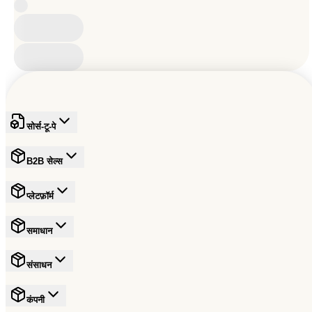
सोर्स-टू-पे
B2B सेल्स
प्लेटफ़ॉर्म
समाधान
संसाधन
कंपनी