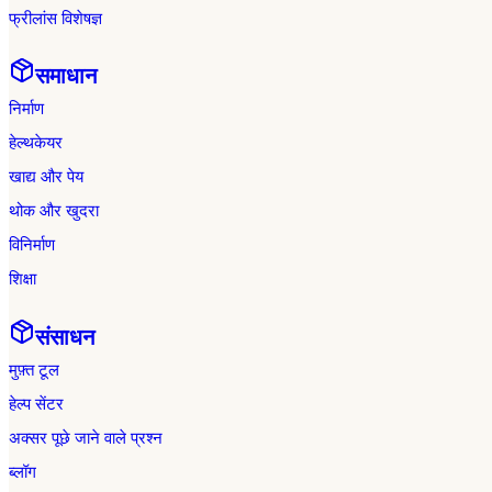
फ्रीलांस विशेषज्ञ
समाधान
निर्माण
हेल्थकेयर
खाद्य और पेय
थोक और खुदरा
विनिर्माण
शिक्षा
संसाधन
मुफ़्त टूल
हेल्प सेंटर
अक्सर पूछे जाने वाले प्रश्न
ब्लॉग