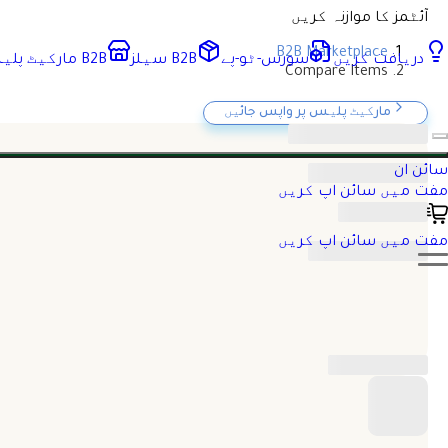
آئٹمز کا موازنہ کریں
B2B Marketplace
دریافت کریں
سورس-ٹو-پے
B2B سیلز
B2B مارکیٹ پلیس
Compare Items
مارکیٹ پلیس پر واپس جائیں
سائن ان
مفت میں سائن اپ کریں
مفت میں سائن اپ کریں