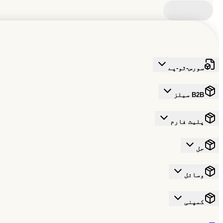
سورس-ٹو-پے
B2B سیلز
پلیٹ فارم
حل
وسائل
کمپنی