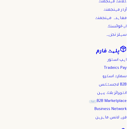
کلائنٹ مینجمنٹ
آرڈر مینجمنٹ
معاہدہ مینجمنٹ
ای-انوائسنگ
سیلز تجزیہ
پلیٹ فارم
ایپ اسٹور
Tradeics Pay
سمارٹ اسکرو
B2B لاجسٹکس
انٹرپرائز بلاک چین
B2B Marketplace
نیا
Business Network
فری لانس ماہرین