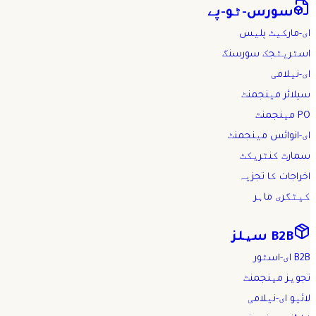
سورس-ٹو-پے
ای-مارکیٹ پلیس
اسٹریٹجک سورسنگ
ای-نیلامی
سپلائر مینجمنٹ
PO مینجمنٹ
ای-انوائس مینجمنٹ
سمارٹ کنٹریکٹ
اخراجات کا تجزیہ
کیٹگری ماہر
B2B سیلز
B2B ای-اسٹور
تجویز مینجمنٹ
لائیو ای-نیلامی