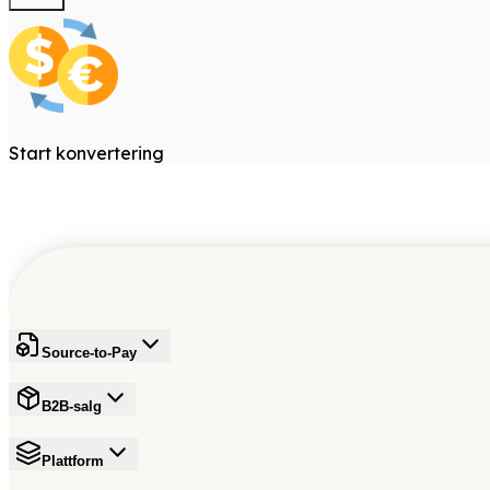
Start konvertering
Source-to-Pay
B2B-salg
Plattform