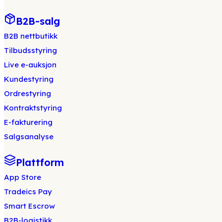
B2B-salg
B2B nettbutikk
Tilbudsstyring
Live e-auksjon
Kundestyring
Ordrestyring
Kontraktstyring
E-fakturering
Salgsanalyse
Plattform
App Store
Tradeics Pay
Smart Escrow
B2B-logistikk