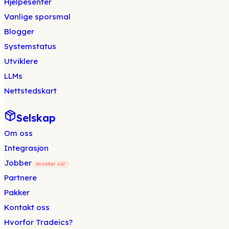
Hjelpesenter
Vanlige sporsmal
Blogger
Systemstatus
Utviklere
LLMs
Nettstedskart
Selskap
Om oss
Integrasjon
Jobber
Ansetter nå!
Partnere
Pakker
Kontakt oss
Hvorfor Tradeics?