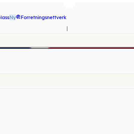
lass
Ny
Forretningsnettverk