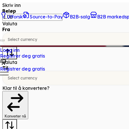
Skriv inn
Beløp
Utforsk
Source-to-Pay
B2B-salg
B2B markedsp
Valuta
Fra
Select currency
Logg inn
Registrer deg gratis
Valuta
Til
Registrer deg gratis
Select currency
Klar til å konvertere?
Konverter nå