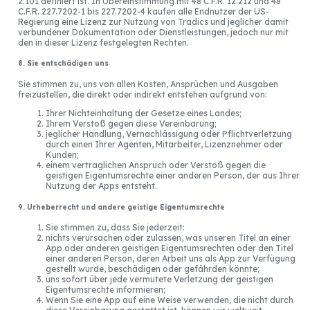
2.101 definiert ist. In Übereinstimmung mit 48 C.F.R. 12.212 und 48
C.F.R. 227.7202-1 bis 227.7202-4 kaufen alle Endnutzer der US-
Regierung eine Lizenz zur Nutzung von Tradics und jeglicher damit
verbundener Dokumentation oder Dienstleistungen, jedoch nur mit
den in dieser Lizenz festgelegten Rechten.
8. Sie entschädigen uns
Sie stimmen zu, uns von allen Kosten, Ansprüchen und Ausgaben
freizustellen, die direkt oder indirekt entstehen aufgrund von:
Ihrer Nichteinhaltung der Gesetze eines Landes;
Ihrem Verstoß gegen diese Vereinbarung;
jeglicher Handlung, Vernachlässigung oder Pflichtverletzung
durch einen Ihrer Agenten, Mitarbeiter, Lizenznehmer oder
Kunden;
einem vertraglichen Anspruch oder Verstoß gegen die
geistigen Eigentumsrechte einer anderen Person, der aus Ihrer
Nutzung der Apps entsteht.
9. Urheberrecht und andere geistige Eigentumsrechte
Sie stimmen zu, dass Sie jederzeit:
nichts verursachen oder zulassen, was unseren Titel an einer
App oder anderen geistigen Eigentumsrechten oder den Titel
einer anderen Person, deren Arbeit uns als App zur Verfügung
gestellt wurde, beschädigen oder gefährden könnte;
uns sofort über jede vermutete Verletzung der geistigen
Eigentumsrechte informieren;
Wenn Sie eine App auf eine Weise verwenden, die nicht durch