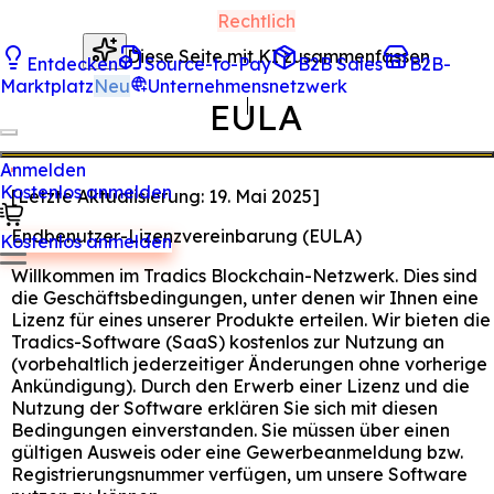
Rechtlich
Diese Seite mit KI zusammenfassen
Entdecken
Source-to-Pay
B2B Sales
B2B-
Marktplatz
Neu
Unternehmensnetzwerk
EULA
Anmelden
Kostenlos anmelden
[
Letzte Aktualisierung:
19. Mai 2025
]
Endbenutzer-Lizenzvereinbarung (EULA)
Kostenlos anmelden
Willkommen im Tradics Blockchain-Netzwerk. Dies sind
die Geschäftsbedingungen, unter denen wir Ihnen eine
Lizenz für eines unserer Produkte erteilen. Wir bieten die
Tradics-Software (SaaS) kostenlos zur Nutzung an
(vorbehaltlich jederzeitiger Änderungen ohne vorherige
Ankündigung). Durch den Erwerb einer Lizenz und die
Nutzung der Software erklären Sie sich mit diesen
Bedingungen einverstanden. Sie müssen über einen
gültigen Ausweis oder eine Gewerbeanmeldung bzw.
Registrierungsnummer verfügen, um unsere Software