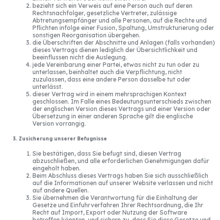
bezieht sich ein Verweis auf eine Person auch auf deren
Rechtsnachfolger, gesetzliche Vertreter, zulässige
Abtretungsempfänger und alle Personen, auf die Rechte und
Pflichten infolge einer Fusion, Spaltung, Umstrukturierung oder
sonstigen Reorganisation übergehen.
die Überschriften der Abschnitte und Anlagen (falls vorhanden)
dieses Vertrags dienen lediglich der Übersichtlichkeit und
beeinflussen nicht die Auslegung.
jede Vereinbarung einer Partei, etwas nicht zu tun oder zu
unterlassen, beinhaltet auch die Verpflichtung, nicht
zuzulassen, dass eine andere Person dasselbe tut oder
unterlässt.
dieser Vertrag wird in einem mehrsprachigen Kontext
geschlossen. Im Falle eines Bedeutungsunterschieds zwischen
der englischen Version dieses Vertrags und einer Version oder
Übersetzung in einer anderen Sprache gilt die englische
Version vorrangig.
3. Zusicherung unserer Befugnisse
Sie bestätigen, dass Sie befugt sind, diesen Vertrag
abzuschließen, und alle erforderlichen Genehmigungen dafür
eingeholt haben.
Beim Abschluss dieses Vertrags haben Sie sich ausschließlich
auf die Informationen auf unserer Website verlassen und nicht
auf andere Quellen.
Sie übernehmen die Verantwortung für die Einhaltung der
Gesetze und Einfuhrverfahren Ihrer Rechtsordnung, die Ihr
Recht auf Import, Export oder Nutzung der Software
betreffen könnten, und sichern zu, dass Sie diese Gesetze und