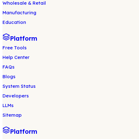
Wholesale & Retail
Manufacturing
Education
Platform
Free Tools
Help Center
FAQs
Blogs
System Status
Developers
LLMs
Sitemap
Platform