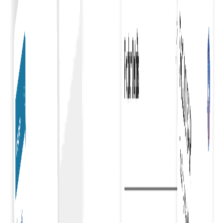
Link Budget oder Projekt
Die einfache Verknüpfung von Budgets oder Projekten
mit Ihrer Bestellung rationalisiert das Finanzmanagemen
und gewährleistet eine genaue Nachverfolgung und ein
effiziente Zuweisung von Ressourcen.
Firmeneinkaufskasse
Optimiert den Einkauf für Unternehmen und bietet einen
nahtlosen, effizienten Prozess, der die Produktivität
steigert und das Ausgabenmanagement vereinfacht.