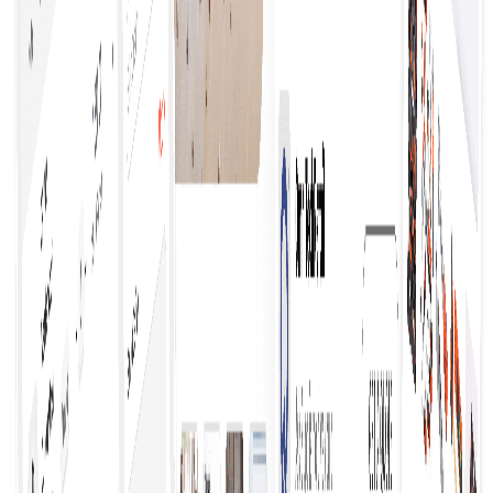
weniger Fehlern führt.
Finden Sie Ihren Geschäftsbedarf
Um die besten Produkte und Dienstleistungen zu
finden, müssen Sie gründlich recherchieren, Optionen
vergleichen, Bewertungen lesen und Empfehlungen
einholen, um Qualität, Wert und Zufriedenheit bei
Ihrer Wahl sicherzustellen.
Angebote mühelos einholen