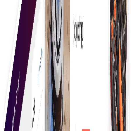
Finden Sie Ihren Geschäftsbedarf
Um die besten Produkte und Dienstleistungen zu
finden, müssen Sie gründlich recherchieren, Optionen
vergleichen, Bewertungen lesen und Empfehlungen
einholen, um Qualität, Wert und Zufriedenheit bei
Ihrer Wahl sicherzustellen.
Angebote mühelos einholen
Holen Sie mühelos Angebote ein, indem Sie
optimierte Prozesse nutzen, die Einkäufer mit
mehreren Anbietern verbinden und so schnelle
Vergleiche und fundierte Entscheidungen ohne