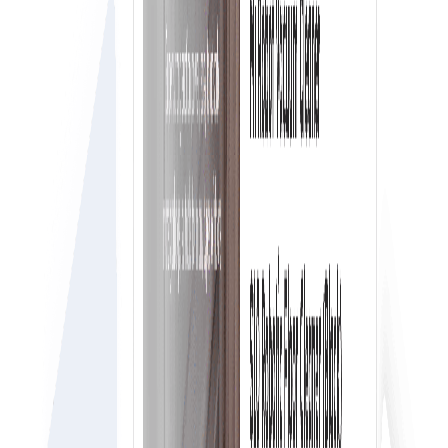
Kostenlose & Unbegrenzte Arbeitsbereiche
Erhalten Sie kostenlose und unbegrenzte Arbeitsbereiche
in denen Sie alle Mitarbeiter Ihres Unternehmens zu Ihre
Einkäuferkonto auf e-Procure hinzufügen können.
Genehmigungs-Workflow in Echtzeit
Jeder Benutzer kann das, was er braucht, einfach mit
einem Genehmigungs-Workflow in Echtzeit bestellen, um
die Ausgaben Ihres Unternehmens zu kontrollieren.