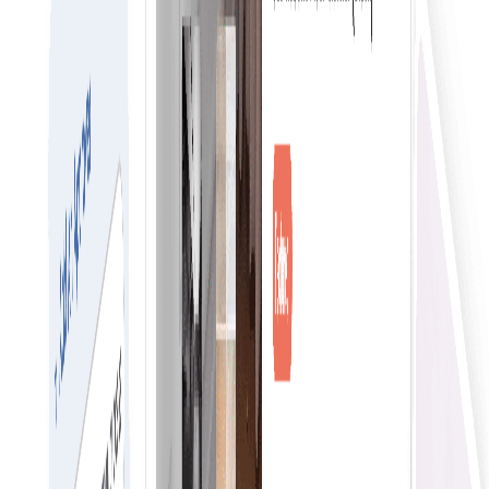
Sichere Erfahrung für Transaktionen
Sichere Erfahrung für Ihre Transaktionen und Daten mit
der höchsten Verschlüsselungsstufe durch die Blockchain
Technologie.
Reibungslose Erfahrung für den elektronischen Handel
Vereinfachter Einkauf rationalisiert den Einkaufsprozess
und reduziert Komplexität und Zeitaufwand
Jetzt dem Netzwerk beitreten
Reibungslose Erfahrung für E-Commerce Suche &
Filter