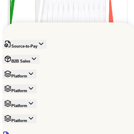
Die nächste Generation inspirieren und ihren Fortschritt
vorantreiben.
Kostenlos anmelden
Source-to-Pay
B2B Sales
Platform
Platform
Platform
Platform