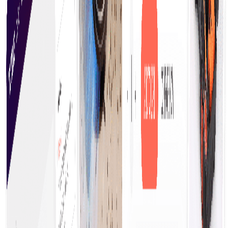
mühsame manuelle Nachforschungen ermöglichen.
Schneller zur Kaufentscheidung
Erhöht die Effizienz und ermöglicht es Unternehmen,
Chancen schnell zu nutzen. Rationalisierte Prozesse,
klare Informationen und zugängliche Optionen
ermöglichen es Einkäufern, entschlossen und
selbstbewusst zu handeln.
Vereinfachte Beschaffung
Die Beschaffung an Ort und Stelle ermöglicht es
Unternehmen, sofortige Kaufentscheidungen zu
treffen, die Abläufe zu rationalisieren und die
Effizienz zu steigern. Durch diesen Ansatz werden
Verzögerungen reduziert und der rechtzeitige
Zugang zu wichtigen Waren und Dienstleistungen
gewährleistet.