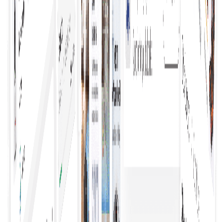
Holen Sie mühelos Angebote ein, indem Sie
optimierte Prozesse nutzen, die Einkäufer mit
mehreren Anbietern verbinden und so schnelle
Vergleiche und fundierte Entscheidungen ohne
mühsame manuelle Nachforschungen ermöglichen.
Schneller zur Kaufentscheidung
Erhöht die Effizienz und ermöglicht es Unternehmen,
Chancen schnell zu nutzen. Rationalisierte Prozesse,
klare Informationen und zugängliche Optionen
ermöglichen es Einkäufern, entschlossen und
selbstbewusst zu handeln.