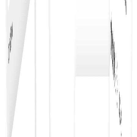
Firmeneinkaufskasse
Optimiert den Einkauf für Unternehmen und bietet einen
nahtlosen, effizienten Prozess, der die Produktivität
steigert und das Ausgabenmanagement vereinfacht.
Genehmigungs-Workflow
Die Integration Ihres Genehmigungs-Workflows mit der
Kasse rationalisiert den Einkaufsprozess, gewährleistet
rechtzeitige Genehmigungen und steigert die Effizienz
der Beschaffungsvorgänge.