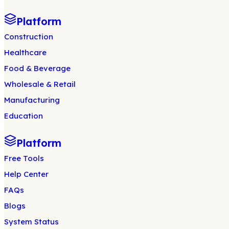
Platform
Construction
Healthcare
Food & Beverage
Wholesale & Retail
Manufacturing
Education
Platform
Free Tools
Help Center
FAQs
Blogs
System Status