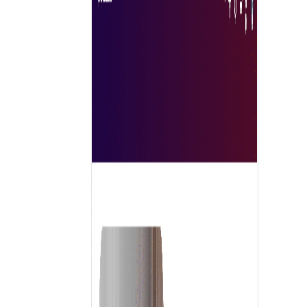
für verschiedene Produkte und Dienstleistungen und
vereinfacht so den Beschaffungsprozess. Die verbessert
Sichtbarkeit und Reichweite ermöglicht es Unternehmen,
mit einem breiteren Publikum in Kontakt zu treten.
Darüber hinaus rationalisieren fortschrittliche Tools die
Transaktionen und machen sie schneller und sicherer.
Marktplätze bieten häufig Nutzerbewertungen und -
rezensionen, die Käufern helfen, fundierte
Entscheidungen zu treffen. Insgesamt fördern sie
Effizienz, Transparenz und Innovation im Handel und sin
daher für moderne Unternehmen, die ihre
Beschaffungsstrategien optimieren wollen, unverzichtbar
Jetzt erforschen
Warum Tradeics Solutions wählen?
Tradeics ist der am stärksten integrierte B2B-Marktplatz
der Welt, auf dem Sie alles, was Ihr Unternehmen für die
Beschaffung von Produkten und Dienstleistungen
benötigt, schnell und einfach an einem Ort finden und
einkaufen können.