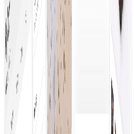
Volle Sichtbarkeit
Eine effektive Verwaltung und Kontrolle der
Unternehmensausgaben verbessert die Einhaltung
des Budgets, zeigt Möglichkeiten zur
Kosteneinsparung auf und fördert die strategische
Entscheidungsfindung für nachhaltiges Wachstum.
Konsistente Geschäftsregeln
Sie sorgen für eine einheitliche Entscheidungsfindung,
verbessern die Einhaltung von Vorschriften und
rationalisieren Prozesse, was zu mehr Effizienz und