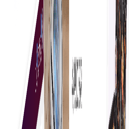
Verzögerungen reduziert und der rechtzeitige
Zugang zu wichtigen Waren und Dienstleistungen
gewährleistet.
Volle Sichtbarkeit
Eine effektive Verwaltung und Kontrolle der
Unternehmensausgaben verbessert die Einhaltung
des Budgets, zeigt Möglichkeiten zur
Kosteneinsparung auf und fördert die strategische
Entscheidungsfindung für nachhaltiges Wachstum.
Konsistente Geschäftsregeln
Sie sorgen für eine einheitliche Entscheidungsfindung,
verbessern die Einhaltung von Vorschriften und
rationalisieren Prozesse, was zu mehr Effizienz und
weniger Fehlern führt.