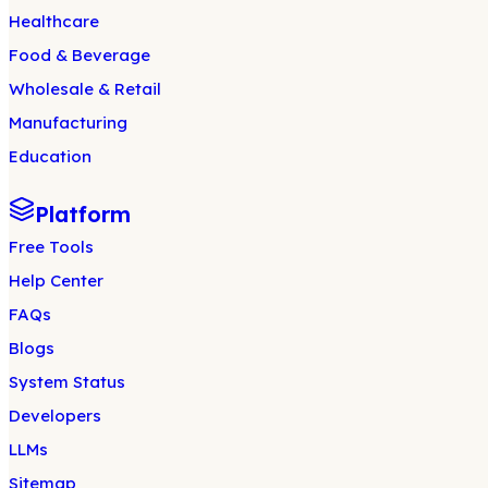
Healthcare
Food & Beverage
Wholesale & Retail
Manufacturing
Education
Platform
Free Tools
Help Center
FAQs
Blogs
System Status
Developers
LLMs
Sitemap