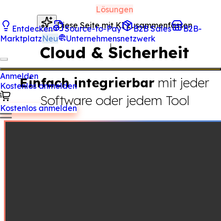
Lösungen
Diese Seite mit KI zusammenfassen
Entdecken
Source-to-Pay
B2B Sales
B2B-
Marktplatz
Neu
Unternehmensnetzwerk
Cloud & Sicherheit
Anmelden
Einfach integrierbar
mit jeder
Kostenlos anmelden
Software oder jedem Tool
Kostenlos anmelden