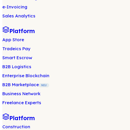
e-Invoicing
Sales Analytics
Platform
App Store
Tradeics Pay
Smart Escrow
B2B Logistics
Enterprise Blockchain
B2B Marketplace
NEU
Business Network
Freelance Experts
Platform
Construction