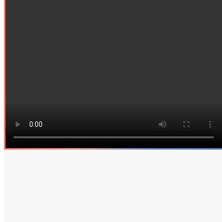
Tradeics stellt Ihnen eine Lösung vor, mit der Sie Ihr
Tradeics-Konto ganz einfach mit anderen Systemen wie
Buchhaltungs- und Finanzsystemen, ERP, CRM, Analytik
und vielem mehr verbinden können!