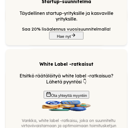
Startup-suunnitelma
Täydellinen startup-yrityksille ja kasvaville
yrityksille.
Saa 20% lisäalennus vuosisuunnitelmalla!
Hae nyt
White Label -ratkaisut
Etsitkö räätälöityä white label -ratkaisua?
Lähetä pyyntösi 👇
Ota yhteyttä myyntiin
Vankka, white label -ratkaisu, joka on suunniteltu
virtaviivaistamaan ja optimoimaan toimitusketjun