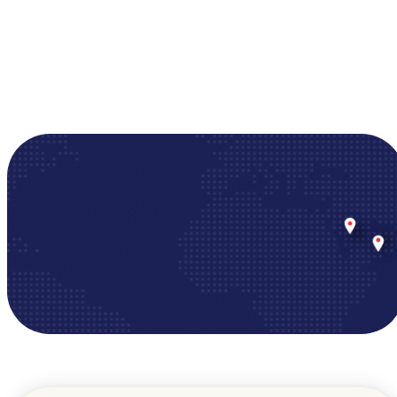
Try Now For Free
Yli 10,000 jäsentä käyttää Tradeicsia