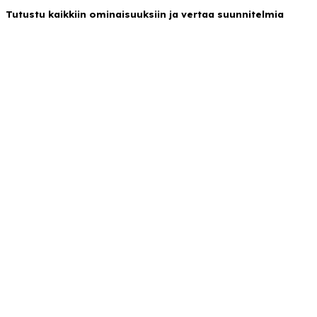
Tutustu kaikkiin ominaisuuksiin ja vertaa suunnitelmia
Mitä tarjoamme
B2B markkinapaikka
B2B-markkinapaikka, joka tukee liiketoimintaasi!
Osta välittömästi tai myy maailmanlaajuisesti
helposti!
Supplier
Buyer
Try Now For Free
Hankinnasta maksuun