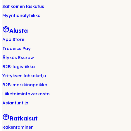
Sähköinen laskutus
Myyntianalytiikka
Alusta
App Store
Tradeics Pay
Älykäs Escrow
B2B-logistiikka
Yrityksen lohkoketju
B2B-markkinapaikka
Liiketoimintaverkosto
Asiantuntija
Ratkaisut
Rakentaminen