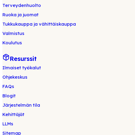
Terveydenhuolto
Ruoka ja juomat
Tukkukauppa ja vähittäiskauppa
Valmistus
Koulutus
Resurssit
Ilmaiset työkalut
Ohjekeskus
FAQs
Blogit
Järjestelmän tila
Kehittäjät
LLMs
Sitemap