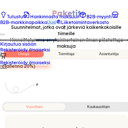
Paketit
Tutustu
Hankinnasta maksuun
B2B-myynti
B2B-markkinapaikka
Uusi
Liiketoimintaverkosto
Suunnitelmat, jotka ovat järkeviä kaikenkokoisille
tiimeille
Hinnoittelumme on yksinkertainen ilman piilotettuja
Kirjautua sisään
maksuja
Rekisteröidy ilmaiseksi
Ostaja
Toimittaja
Asiantuntija
Rekisteröidy ilmaiseksi
(Tallenna 20%)
Vuosittain
Kuukausittain