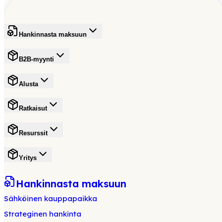
Hankinnasta maksuun
B2B-myynti
Alusta
Ratkaisut
Resurssit
Yritys
Hankinnasta maksuun
Sähköinen kauppapaikka
Strateginen hankinta