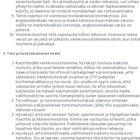
asiantuntijaan heti. Jos erimielisyyttä ei voida ratkaista, voit ottaa
yhteyttä meihin virallisella valituksella virallisten tukikanaliemme
kautta, ja teemme tarvittavat toimenpiteet sen ratkaisemiseksi.
Tämä sopimus on voimassa monikielisessä kontekstissa. Jos
englanninkielisen version ja minkä tahansa muun kielisen version
välillä on merkityksellisiä ristiriitoja, englanninkielinen versio on
pätevä.
Voimme muuttaa tätä sopimusta milloin tahansa. Voimassa oleva
versio on se, joka on julkaistu verkkosivustollamme silloin, kun osta
tuotteita ja palveluja.
3. Tilisi ja henkilökohtaiset tiedot
Käyttämällä verkkosivustoamme, hyväksyt vastuusi kaikista
toimista, jotka suoritetaan nimelläsi, tililläsi tai salasanallasi. Sinun
tulee ottaa kaikki tarvittavat toimenpiteet varmistaaksesi, että
salasanasi, henkilökohtaiset avaimet ja OTP pidetään
luottamuksellisina ja turvassa. Jos sinulla on syytä uskoa, että
salasanasi on tullut jonkun muun tietoon, tai että salasanaa
käytetään tai tullaan käyttämään luvattomasti, ilmoita meille
välittömästi tai suorita toimenpiteitä, kuten salasanan nollaaminen
Turvallisuus- ja tunnistautumistarkoituksiin olemme ottaneet
käyttöön kaksivaiheisen tunnistautumisen (2FA) tilisi suojaamiseksi
oletusarvoisesti.
Hyväksyt, että olet antanut tarkat, ajantasaiset ja täydelliset tiedo
itsestäsi ja liiketoiminnastasi. Emme ole vastuussa virheistä, jotka
johtuvat vääristä tiedoista. Pidätämme oikeuden peruuttaa tai
lopettaa tilisi käytön, jos rikot näitä ehtoja milloin tahansa.
Hyväksyt, että ilmoitat meille välittömästi kaikista muutoksista
tietoihisi. Jos et tee niin, voimme lopettaa tilisi käytön tai peruuttaa