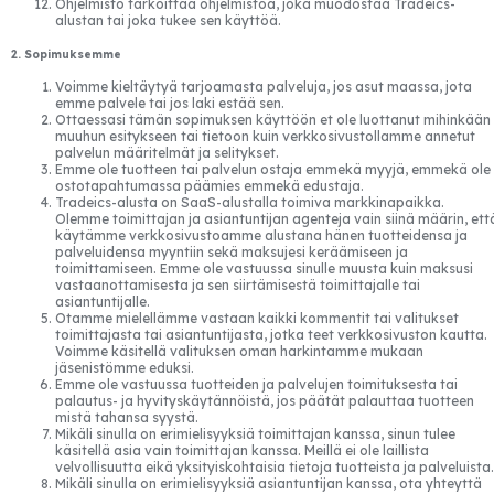
Ohjelmisto tarkoittaa ohjelmistoa, joka muodostaa Tradeics-
alustan tai joka tukee sen käyttöä.
2. Sopimuksemme
Voimme kieltäytyä tarjoamasta palveluja, jos asut maassa, jota
emme palvele tai jos laki estää sen.
Ottaessasi tämän sopimuksen käyttöön et ole luottanut mihinkään
muuhun esitykseen tai tietoon kuin verkkosivustollamme annetut
palvelun määritelmät ja selitykset.
Emme ole tuotteen tai palvelun ostaja emmekä myyjä, emmekä ole
ostotapahtumassa päämies emmekä edustaja.
Tradeics-alusta on SaaS-alustalla toimiva markkinapaikka.
Olemme toimittajan ja asiantuntijan agenteja vain siinä määrin, ett
käytämme verkkosivustoamme alustana hänen tuotteidensa ja
palveluidensa myyntiin sekä maksujesi keräämiseen ja
toimittamiseen. Emme ole vastuussa sinulle muusta kuin maksusi
vastaanottamisesta ja sen siirtämisestä toimittajalle tai
asiantuntijalle.
Otamme mielellämme vastaan kaikki kommentit tai valitukset
toimittajasta tai asiantuntijasta, jotka teet verkkosivuston kautta.
Voimme käsitellä valituksen oman harkintamme mukaan
jäsenistömme eduksi.
Emme ole vastuussa tuotteiden ja palvelujen toimituksesta tai
palautus- ja hyvityskäytännöistä, jos päätät palauttaa tuotteen
mistä tahansa syystä.
Mikäli sinulla on erimielisyyksiä toimittajan kanssa, sinun tulee
käsitellä asia vain toimittajan kanssa. Meillä ei ole laillista
velvollisuutta eikä yksityiskohtaisia tietoja tuotteista ja palveluista.
Mikäli sinulla on erimielisyyksiä asiantuntijan kanssa, ota yhteyttä