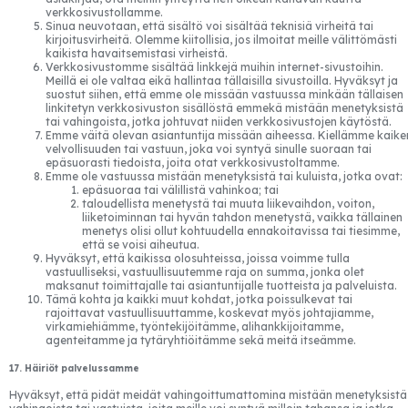
verkkosivustollamme.
Sinua neuvotaan, että sisältö voi sisältää teknisiä virheitä tai
kirjoitusvirheitä. Olemme kiitollisia, jos ilmoitat meille välittömästi
kaikista havaitsemistasi virheistä.
Verkkosivustomme sisältää linkkejä muihin internet-sivustoihin.
Meillä ei ole valtaa eikä hallintaa tällaisilla sivustoilla. Hyväksyt ja
suostut siihen, että emme ole missään vastuussa minkään tällaisen
linkitetyn verkkosivuston sisällöstä emmekä mistään menetyksistä
tai vahingoista, jotka johtuvat niiden verkkosivustojen käytöstä.
Emme väitä olevan asiantuntija missään aiheessa. Kiellämme kaike
velvollisuuden tai vastuun, joka voi syntyä sinulle suoraan tai
epäsuorasti tiedoista, joita otat verkkosivustoltamme.
Emme ole vastuussa mistään menetyksistä tai kuluista, jotka ovat:
epäsuoraa tai välillistä vahinkoa; tai
taloudellista menetystä tai muuta liikevaihdon, voiton,
liiketoiminnan tai hyvän tahdon menetystä, vaikka tällainen
menetys olisi ollut kohtuudella ennakoitavissa tai tiesimme,
että se voisi aiheutua.
Hyväksyt, että kaikissa olosuhteissa, joissa voimme tulla
vastuulliseksi, vastuullisuutemme raja on summa, jonka olet
maksanut toimittajalle tai asiantuntijalle tuotteista ja palveluista.
Tämä kohta ja kaikki muut kohdat, jotka poissulkevat tai
rajoittavat vastuullisuuttamme, koskevat myös johtajiamme,
virkamiehiämme, työntekijöitämme, alihankkijoitamme,
agenteitamme ja tytäryhtiöitämme sekä meitä itseämme.
17. Häiriöt palvelussamme
Hyväksyt, että pidät meidät vahingoittumattomina mistään menetyksistä