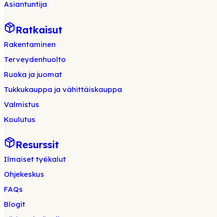
Asiantuntija
Ratkaisut
Rakentaminen
Terveydenhuolto
Ruoka ja juomat
Tukkukauppa ja vähittäiskauppa
Valmistus
Koulutus
Resurssit
Ilmaiset työkalut
Ohjekeskus
FAQs
Blogit