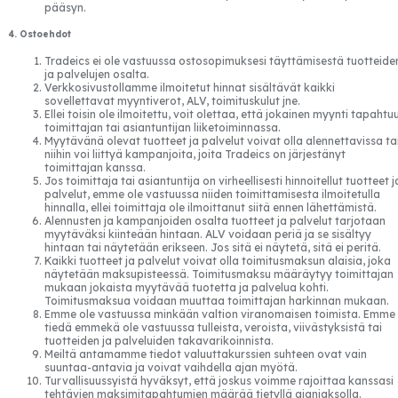
pääsyn.
4. Ostoehdot
Tradeics ei ole vastuussa ostosopimuksesi täyttämisestä tuotteide
ja palvelujen osalta.
Verkkosivustollamme ilmoitetut hinnat sisältävät kaikki
sovellettavat myyntiverot, ALV, toimituskulut jne.
Ellei toisin ole ilmoitettu, voit olettaa, että jokainen myynti tapahtu
toimittajan tai asiantuntijan liiketoiminnassa.
Myytävänä olevat tuotteet ja palvelut voivat olla alennettavissa ta
niihin voi liittyä kampanjoita, joita Tradeics on järjestänyt
toimittajan kanssa.
Jos toimittaja tai asiantuntija on virheellisesti hinnoitellut tuotteet j
palvelut, emme ole vastuussa niiden toimittamisesta ilmoitetulla
hinnalla, ellei toimittaja ole ilmoittanut siitä ennen lähettämistä.
Alennusten ja kampanjoiden osalta tuotteet ja palvelut tarjotaan
myytäväksi kiinteään hintaan. ALV voidaan periä ja se sisältyy
hintaan tai näytetään erikseen. Jos sitä ei näytetä, sitä ei peritä.
Kaikki tuotteet ja palvelut voivat olla toimitusmaksun alaisia, joka
näytetään maksupisteessä. Toimitusmaksu määräytyy toimittajan
mukaan jokaista myytävää tuotetta ja palvelua kohti.
Toimitusmaksua voidaan muuttaa toimittajan harkinnan mukaan.
Emme ole vastuussa minkään valtion viranomaisen toimista. Emme
tiedä emmekä ole vastuussa tulleista, veroista, viivästyksistä tai
tuotteiden ja palveluiden takavarikoinnista.
Meiltä antamamme tiedot valuuttakurssien suhteen ovat vain
suuntaa-antavia ja voivat vaihdella ajan myötä.
Turvallisuussyistä hyväksyt, että joskus voimme rajoittaa kanssasi
tehtävien maksimitapahtumien määrää tietyllä ajanjaksolla.