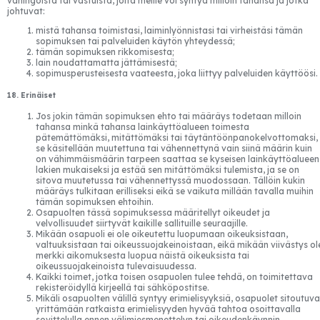
vahingoista tai vastuista, joita meille voi syntyä milloin tahansa ja jotka
johtuvat:
mistä tahansa toimistasi, laiminlyönnistasi tai virheistäsi tämän
sopimuksen tai palveluiden käytön yhteydessä;
tämän sopimuksen rikkomisesta;
lain noudattamatta jättämisestä;
sopimusperusteisesta vaateesta, joka liittyy palveluiden käyttöösi.
18. Erinäiset
Jos jokin tämän sopimuksen ehto tai määräys todetaan milloin
tahansa minkä tahansa lainkäyttöalueen toimesta
pätemättömäksi, mitättömäksi tai täytäntöönpanokelvottomaksi,
se käsitellään muutettuna tai vähennettynä vain siinä määrin kuin
on vähimmäismäärin tarpeen saattaa se kyseisen lainkäyttöalueen
lakien mukaiseksi ja estää sen mitättömäksi tulemista, ja se on
sitova muutetussa tai vähennettyssä muodossaan. Tällöin kukin
määräys tulkitaan erilliseksi eikä se vaikuta millään tavalla muihin
tämän sopimuksen ehtoihin.
Osapuolten tässä sopimuksessa määritellyt oikeudet ja
velvollisuudet siirtyvät kaikille sallituille seuraajille.
Mikään osapuoli ei ole oikeutettu luopumaan oikeuksistaan,
valtuuksistaan tai oikeussuojakeinoistaan, eikä mikään viivästys ol
merkki aikomuksesta luopua näistä oikeuksista tai
oikeussuojakeinoista tulevaisuudessa.
Kaikki toimet, jotka toisen osapuolen tulee tehdä, on toimitettava
rekisteröidyllä kirjeellä tai sähköpostitse.
Mikäli osapuolten välillä syntyy erimielisyyksiä, osapuolet sitoutuva
yrittämään ratkaista erimielisyyden hyvää tahtoa osoittavalla
sovittelulla ennen välimiesmenettelyn tai oikeudenkäynnin