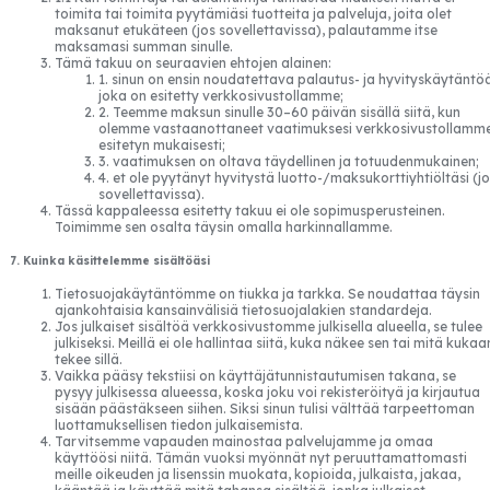
toimita tai toimita pyytämiäsi tuotteita ja palveluja, joita olet
maksanut etukäteen (jos sovellettavissa), palautamme itse
maksamasi summan sinulle.
Tämä takuu on seuraavien ehtojen alainen:
1. sinun on ensin noudatettava palautus- ja hyvityskäytäntö
joka on esitetty verkkosivustollamme;
2. Teemme maksun sinulle 30–60 päivän sisällä siitä, kun
olemme vastaanottaneet vaatimuksesi verkkosivustollamm
esitetyn mukaisesti;
3. vaatimuksen on oltava täydellinen ja totuudenmukainen;
4. et ole pyytänyt hyvitystä luotto-/maksukorttiyhtiöltäsi (j
sovellettavissa).
Tässä kappaleessa esitetty takuu ei ole sopimusperusteinen.
Toimimme sen osalta täysin omalla harkinnallamme.
7. Kuinka käsittelemme sisältöäsi
Tietosuojakäytäntömme on tiukka ja tarkka. Se noudattaa täysin
ajankohtaisia kansainvälisiä tietosuojalakien standardeja.
Jos julkaiset sisältöä verkkosivustomme julkisella alueella, se tulee
julkiseksi. Meillä ei ole hallintaa siitä, kuka näkee sen tai mitä kukaa
tekee sillä.
Vaikka pääsy tekstiisi on käyttäjätunnistautumisen takana, se
pysyy julkisessa alueessa, koska joku voi rekisteröityä ja kirjautua
sisään päästäkseen siihen. Siksi sinun tulisi välttää tarpeettoman
luottamuksellisen tiedon julkaisemista.
Tarvitsemme vapauden mainostaa palvelujamme ja omaa
käyttöösi niitä. Tämän vuoksi myönnät nyt peruuttamattomasti
meille oikeuden ja lisenssin muokata, kopioida, julkaista, jakaa,