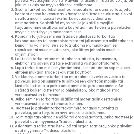
palvelu. Hyväksymme, että "Palvelu" ei sisällä mitään palveluja, joi
joku muu kuin me myy verkkosivustollamme.
Sisältö tarkoittaa tekstisisältöä, visuaalista tai äänisisältöä, joita
kohtaat osana kokemustasi käyttäessäsi Tradeics-alustaa. Se voi
sisältää muun muassa tekstiä, kuvia, ääniä, videoita ja
animaatioita. Se sisältää myös sinulle ja kaikille myyjille
tarjoamiamme sisältöjä, joita käytetään tuotteiden ja palveluiden
myynnin esittelyyn ja mainostamiseen.
Kopiointi tai julkaiseminen Tradeics-alustassa tarkoittaa
kokonaisuuden tai osan toistamista tai julkaisemista millä tahansa
keinoin tai välineillä. Se sisältää jakamisen, muokkaamisen,
rajauksen tai muun muutoksen, joka liittyy johonkin muuhun
ohjelmistoon.
Laitteella tarkoitetaan mitä tahansa laitetta, työasemaa,
elektronista sovellusta tai elektronista vastaanottolaitetta.
Lupa tarkoittaa meille myöntämääsi lisenssiä tämän sopimuksen
ehtojen mukaan Tradeics-alustan käyttöön.
Verkkosivustomme tarkoittaa mitä tahansa verkkosivustoa tai
palvelua, joka on suunniteltu sähköiseen käyttöön mobiili- tai
kiinteillä laitteilla ja jonka omistamme tai jota operoimme. Se
sisältää kaiken laitteiston ja ohjelmiston, joka mahdollistaa
verkkosivuston toiminnan.
Julkaiseminen tarkoittaa sisällön tai materiaalin asettamista
verkkosivustolle millä tahansa keinoin.
Tuotteet ja palvelut tarkoittavat mitä tahansa tuotteita ja
palveluja, joita tarjotaan myytäväksi alustallamme.
Toimittaja tarkoittaa henkilöä tai organisaatiota, jonka tuotteet ja
palvelut ovat myynnissä Tradeics-alustalla.
Asiantuntija tarkoittaa henkilöä tai organisaatiota, jonka palvelut
ovat myynnissä Tradeics-alustalla.