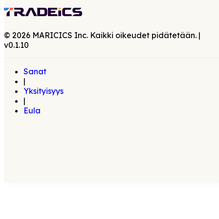
©
2026
MARICICS Inc. Kaikki oikeudet pidätetään.
|
v
0.1.10
Sanat
|
Yksityisyys
|
Eula