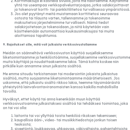
Korttimaksuja ei käsitellä sivuilla, joita me hallitsemme. Käytämme
yhtä tai useampaa verkkopalveluntarjoajaa, jotka salakirjoittavat
ja tokenoivat kortti- tai pankkitilitietosi turvallisessa ympäristössä.
Jos olet pyytänyt meitä muistamaan korttitietosi seuraavaa
ostosta tai tilausta varten, tallennamme ja tokenoimme
maksutietosi järjestelmiimme turvallisesti. Nämä tiedot
salakirjoitetaan ja tokenoidaan, ja niitä käytetään vain
käsittelemään automaattisia kuukausimaksujasi tai muita
aloittamiasi tapahtumia.
9. Rajoitukset sille, mitä voit julkaista verkkosivustollamme
Meidän on säänneltävä verkkosivuston käyttöä suojellaksemme
liiketoimintaamme ja henkilöstöämme, suojellaksemme verkkosivustomm
muita käyttäjiä ja noudattaaksemme lakia. Tämä kohta koskee niin
pitkälle kuin annamme sinun julkaista sisältöä.
Me emme sitoudu tarkistamaan tai moderointiin jokaista julkaistua
sisältöä, mutta suojaamme liiketoimintaamme määrätietoisesti. Jos
uskomme, että julkaistu sisältö rikkoo lakia, teemme täysimääräistä
yhteistyötä lainvalvontaviranomaisten kanssa kaikilla mahdollisilla
tavoilla.
Hyväksyt, ettet käytä tai anna kenenkään muun käyttää
verkkosivustoamme julkaistaksesi sisältöä tai tehdäksesi toimintaa, joka
on tai voi olla:
laitonta tai voi yllyttää toista henkilöä rikoksen tekemiseen;
kaupallisia ääni-, video- tai musiikkitiedostoja jonkun toisen
teoksista;
siveetöntä, loukkaavaa, uhkaavaa, väkivaltaista, pahantahtoista