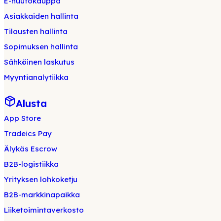
E-huutokauppa
Asiakkaiden hallinta
Tilausten hallinta
Sopimuksen hallinta
Sähköinen laskutus
Myyntianalytiikka
Alusta
App Store
Tradeics Pay
Älykäs Escrow
B2B-logistiikka
Yrityksen lohkoketju
B2B-markkinapaikka
Liiketoimintaverkosto