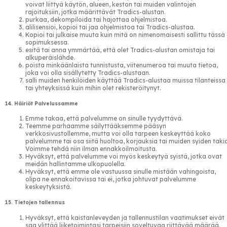
voivat liittyä käytön, alueen, keston tai muiden valintojen
rajoituksiin, jotka määrittävät Tradics-alustan.
purkaa, dekompiloida tai hajottaa ohjelmistoa.
alilisensioi, kopioi tai jaa ohjelmistoa tai Tradics-alustaa.
Kopioi tai julkaise muuta kuin mitä on nimenomaisesti sallittu tässä
sopimuksessa.
esitä tai anna ymmärtää, että olet Tradics-alustan omistaja tai
alkuperäislähde.
poista minkäänlaista tunnistusta, viitenumeroa tai muuta tietoa,
joka voi olla sisällytetty Tradics-alustaan.
salli muiden henkilöiden käyttää Tradics-alustaa muissa tilanteissa
tai yhteyksissä kuin mihin olet rekisteröitynyt.
14. Häiriöt Palvelussamme
Emme takaa, että palvelumme on sinulle tyydyttävä.
Teemme parhaamme säilyttääksemme pääsyn
verkkosivustollemme, mutta voi olla tarpeen keskeyttää koko
palvelumme tai osa siitä huoltoa, korjauksia tai muiden syiden taki
Voimme tehdä niin ilman ennakkoilmoitusta.
Hyväksyt, että palvelumme voi myös keskeytyä syistä, jotka ovat
meidän hallintamme ulkopuolella.
Hyväksyt, että emme ole vastuussa sinulle mistään vahingoista,
olipa ne ennakoitavissa tai ei, jotka johtuvat palvelumme
keskeytyksistä.
15. Tietojen tallennus
Hyväksyt, että kaistanleveyden ja tallennustilan vaatimukset eivät
saa ylittää liiketoimintasi tarpeisiin soveltuvaa riittävää määrää.