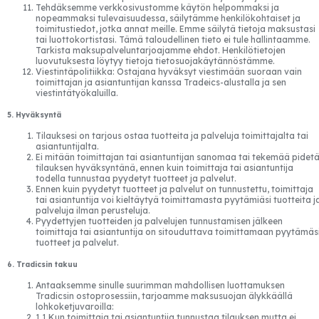
Tehdäksemme verkkosivustomme käytön helpommaksi ja
nopeammaksi tulevaisuudessa, säilytämme henkilökohtaiset ja
toimitustiedot, jotka annat meille. Emme säilytä tietoja maksustasi
tai luottokortistasi. Tämä taloudellinen tieto ei tule hallintaamme.
Tarkista maksupalveluntarjoajamme ehdot. Henkilötietojen
luovutuksesta löytyy tietoja tietosuojakäytännöstämme.
Viestintäpolitiikka: Ostajana hyväksyt viestimään suoraan vain
toimittajan ja asiantuntijan kanssa Tradeics-alustalla ja sen
viestintätyökaluilla.
5. Hyväksyntä
Tilauksesi on tarjous ostaa tuotteita ja palveluja toimittajalta tai
asiantuntijalta.
Ei mitään toimittajan tai asiantuntijan sanomaa tai tekemää pidet
tilauksen hyväksyntänä, ennen kuin toimittaja tai asiantuntija
todella tunnustaa pyydetyt tuotteet ja palvelut.
Ennen kuin pyydetyt tuotteet ja palvelut on tunnustettu, toimittaja
tai asiantuntija voi kieltäytyä toimittamasta pyytämiäsi tuotteita j
palveluja ilman perusteluja.
Pyydettyjen tuotteiden ja palvelujen tunnustamisen jälkeen
toimittaja tai asiantuntija on sitouduttava toimittamaan pyytämäs
tuotteet ja palvelut.
6. Tradicsin takuu
Antaaksemme sinulle suurimman mahdollisen luottamuksen
Tradicsin ostoprosessiin, tarjoamme maksusuojan älykkäällä
lohkoketjuvaroilla:
1.1 Kun toimittaja tai asiantuntija tunnustaa tilauksen mutta ei