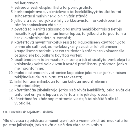
tai herjaavaa;
seksuaalisesti eksplisiittistä tai pornografista;
harhaanjohtavaa, valehtelevaa tai henkilöllisyyttäsi, ikääsi tai
suhdettaasi muihin henkilöihin vääristävää;
julkaista sisältöä, joka ei liity verkkosivuston tarkoitukseen tai
tämän sopimuksen ehtoihin;
pyytää tai kerätä salasanoja tai muita henkilökohtaisia tietoja
toiselta käyttäjältä ilman hänen lupaa, tai julkaista tarpeettomia
henkilökohtaisia tietoja itsestäsi;
käytettävä myyntitarkoituksessa tai kaupalliseen käyttöön, jota
emme ole sallineet, esimerkiksi yksityisviestien lähettäminen
kaupallisessa tarkoituksessa tai tiedon kerääminen kolmannelle
osapuolelle kaupallista käyttöä varten;
sisältämään mitään muuta kuin sanoja (eli et sisällytä symboleja ta
valokuvia) paitsi valokuvan itsestäsi profiilissasi, paikkaan, jonka
me määritämme;
mahdollistamaan luvattomien kopioiden jakamisen jonkun toisen
tekijänoikeudella suojatusta teoksesta;
linkittämään mihinkään tämän kohdan määrittelemiin
materiaaleihin;
käyttämään jakelulistoja, jotka sisältävät henkilöitä, jotka eivät ol
antaneet erityistä lupaa sisällyttää niitä jakeluprosessiin;
lähettämään ikään sopimattomia viestejä tai sisältöä alle 18-
vuotiaille.
10. Julkaisusi: rajoitettu sisältö
Yllä olevissa rajoituksissa mainittujen lisäksi voimme kieltää, muokata tai
poistaa julkaisuja, jotka eivät ole näiden ehtojen mukaisia.