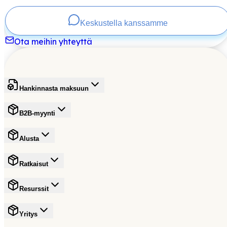
Keskustella kanssamme
Ota meihin yhteyttä
Hankinnasta maksuun
B2B-myynti
Alusta
Ratkaisut
Resurssit
Yritys