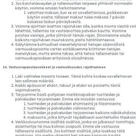
Jos kaistanleveyden ja tallennustilan tarpeesi ylittävät normaalin
käytön, voimme omaan harkintaamme:
veloittaa maksun, kun se on sovellettavissa, poikkeavan
käytön osalta; tällaiset maksut tulee maksaa 7 päivän
kuluessa laskun päiväyksestä.
Voimme ajoittain asettaa rajoituksen sille, kuinka monta viestiä voi
lähettää, tallentaa tai vastaanottaa palvelun kautta. Voimme
poistaa viestejä, jotka ylittävät tämän rajan. Ilmoitamme sinulle
kaikista rajoituksen muutoksista, paitsi hätätilanteessa.
Säilytämme kohtuulliset menettelytavat tietojen säännöllistä
varmuuskopiointia varten estääksemme kriittisten tietojen
menetyksen, mutta emme takaa, että tietosi tallennetaan tai
varmuuskopioidaan erityisissä olosuhteissa.
16. Vastuuvapauslausekkeet ja vastuullisuuden rajoittaminen
Laki vaihtelee maasta toiseen. Tämä kohta koskee sovellettavan
lain sallimaa määrää.
Kaikki epäsuorat ehdot, takuut ja ehdot on poistettu tästä
sopimuksesta.
Tarjoamme SaaS-pohjaisen markkinapaikan tuotteiden ja
palveluiden tarjoamiseen. Emme ole missään vastuussa:
tuotteiden ja palveluiden etsimisestä ja tilaamisesta;
tuotteiden ja palveluiden valinnastasi;
tuotteiden ja palveluiden tarjoamisen kaikista näkökohdista
maksuista, jotka liittyvät täydellisesti suoritettuihin tilauksiin
Verkkosivustomme sisältää sisältöä, jonka on julkaissut toimittaja,
asiantuntija tai muu kolmas osapuoli. Emme ole vastuussa
tällaisesta sisällöstä. Jos kohtaat sisältöä, joka loukkaa tätä
asiakirjaa, ota meihin yhteyttä heti oikean kanavan kautta