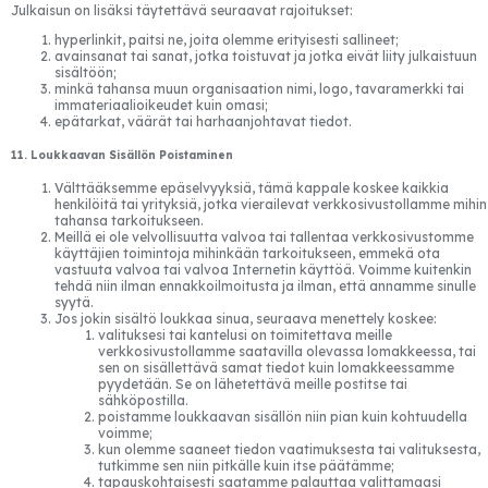
Julkaisun on lisäksi täytettävä seuraavat rajoitukset:
hyperlinkit, paitsi ne, joita olemme erityisesti sallineet;
avainsanat tai sanat, jotka toistuvat ja jotka eivät liity julkaistuun
sisältöön;
minkä tahansa muun organisaation nimi, logo, tavaramerkki tai
immateriaalioikeudet kuin omasi;
epätarkat, väärät tai harhaanjohtavat tiedot.
11. Loukkaavan Sisällön Poistaminen
Välttääksemme epäselvyyksiä, tämä kappale koskee kaikkia
henkilöitä tai yrityksiä, jotka vierailevat verkkosivustollamme mihin
tahansa tarkoitukseen.
Meillä ei ole velvollisuutta valvoa tai tallentaa verkkosivustomme
käyttäjien toimintoja mihinkään tarkoitukseen, emmekä ota
vastuuta valvoa tai valvoa Internetin käyttöä. Voimme kuitenkin
tehdä niin ilman ennakkoilmoitusta ja ilman, että annamme sinulle
syytä.
Jos jokin sisältö loukkaa sinua, seuraava menettely koskee:
valituksesi tai kantelusi on toimitettava meille
verkkosivustollamme saatavilla olevassa lomakkeessa, tai
sen on sisällettävä samat tiedot kuin lomakkeessamme
pyydetään. Se on lähetettävä meille postitse tai
sähköpostilla.
poistamme loukkaavan sisällön niin pian kuin kohtuudella
voimme;
kun olemme saaneet tiedon vaatimuksesta tai valituksesta,
tutkimme sen niin pitkälle kuin itse päätämme;
tapauskohtaisesti saatamme palauttaa valittamaasi