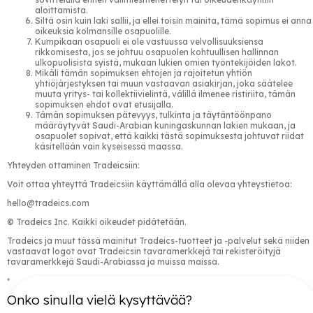
aloittamista.
Siltä osin kuin laki sallii, ja ellei toisin mainita, tämä sopimus ei anna
oikeuksia kolmansille osapuolille.
Kumpikaan osapuoli ei ole vastuussa velvollisuuksiensa
rikkomisesta, jos se johtuu osapuolen kohtuullisen hallinnan
ulkopuolisista syistä, mukaan lukien omien työntekijöiden lakot.
Mikäli tämän sopimuksen ehtojen ja rajoitetun yhtiön
yhtiöjärjestyksen tai muun vastaavan asiakirjan, joka säätelee
muuta yritys- tai kollektiivielintä, välillä ilmenee ristiriita, tämän
sopimuksen ehdot ovat etusijalla.
Tämän sopimuksen pätevyys, tulkinta ja täytäntöönpano
määräytyvät Saudi-Arabian kuningaskunnan lakien mukaan, ja
osapuolet sopivat, että kaikki tästä sopimuksesta johtuvat riidat
käsitellään vain kyseisessä maassa.
Yhteyden ottaminen Tradeicsiin:
Voit ottaa yhteyttä Tradeicsiin käyttämällä alla olevaa yhteystietoa:
hello@tradeics.com
© Tradeics Inc. Kaikki oikeudet pidätetään.
Tradeics ja muut tässä mainitut Tradeics-tuotteet ja -palvelut sekä niiden
vastaavat logot ovat Tradeicsin tavaramerkkejä tai rekisteröityjä
tavaramerkkejä Saudi-Arabiassa ja muissa maissa.
Onko sinulla vielä kysyttävää?