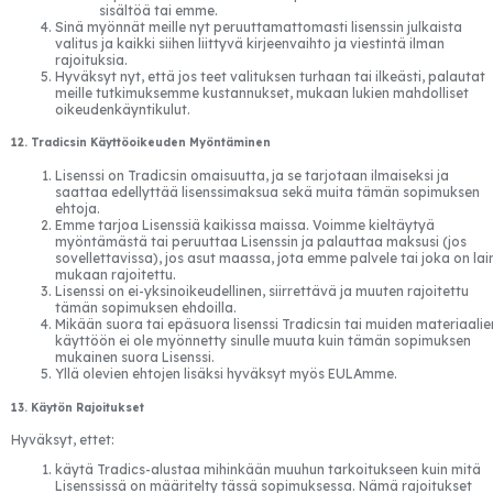
sisältöä tai emme.
Sinä myönnät meille nyt peruuttamattomasti lisenssin julkaista
valitus ja kaikki siihen liittyvä kirjeenvaihto ja viestintä ilman
rajoituksia.
Hyväksyt nyt, että jos teet valituksen turhaan tai ilkeästi, palautat
meille tutkimuksemme kustannukset, mukaan lukien mahdolliset
oikeudenkäyntikulut.
12. Tradicsin Käyttöoikeuden Myöntäminen
Lisenssi on Tradicsin omaisuutta, ja se tarjotaan ilmaiseksi ja
saattaa edellyttää lisenssimaksua sekä muita tämän sopimuksen
ehtoja.
Emme tarjoa Lisenssiä kaikissa maissa. Voimme kieltäytyä
myöntämästä tai peruuttaa Lisenssin ja palauttaa maksusi (jos
sovellettavissa), jos asut maassa, jota emme palvele tai joka on lai
mukaan rajoitettu.
Lisenssi on ei-yksinoikeudellinen, siirrettävä ja muuten rajoitettu
tämän sopimuksen ehdoilla.
Mikään suora tai epäsuora lisenssi Tradicsin tai muiden materiaalie
käyttöön ei ole myönnetty sinulle muuta kuin tämän sopimuksen
mukainen suora Lisenssi.
Yllä olevien ehtojen lisäksi hyväksyt myös EULAmme.
13. Käytön Rajoitukset
Hyväksyt, ettet:
käytä Tradics-alustaa mihinkään muuhun tarkoitukseen kuin mitä
Lisenssissä on määritelty tässä sopimuksessa. Nämä rajoitukset