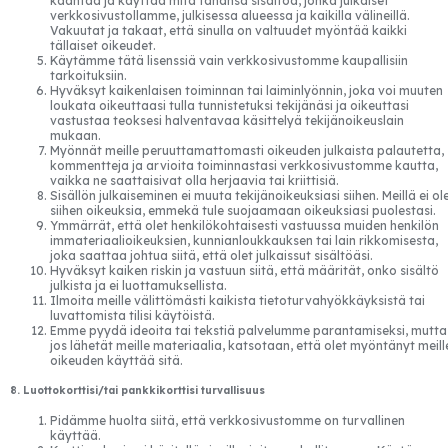
kääntää ja käyttää mitä tahansa sisältöä, jonka julkaiset
verkkosivustollamme, julkisessa alueessa ja kaikilla välineillä.
Vakuutat ja takaat, että sinulla on valtuudet myöntää kaikki
tällaiset oikeudet.
Käytämme tätä lisenssiä vain verkkosivustomme kaupallisiin
tarkoituksiin.
Hyväksyt kaikenlaisen toiminnan tai laiminlyönnin, joka voi muuten
loukata oikeuttaasi tulla tunnistetuksi tekijänäsi ja oikeuttasi
vastustaa teoksesi halventavaa käsittelyä tekijänoikeuslain
mukaan.
Myönnät meille peruuttamattomasti oikeuden julkaista palautetta,
kommentteja ja arvioita toiminnastasi verkkosivustomme kautta,
vaikka ne saattaisivat olla herjaavia tai kriittisiä.
Sisällön julkaiseminen ei muuta tekijänoikeuksiasi siihen. Meillä ei ol
siihen oikeuksia, emmekä tule suojaamaan oikeuksiasi puolestasi.
Ymmärrät, että olet henkilökohtaisesti vastuussa muiden henkilön
immateriaalioikeuksien, kunnianloukkauksen tai lain rikkomisesta,
joka saattaa johtua siitä, että olet julkaissut sisältöäsi.
Hyväksyt kaiken riskin ja vastuun siitä, että määrität, onko sisältö
julkista ja ei luottamuksellista.
Ilmoita meille välittömästi kaikista tietoturvahyökkäyksistä tai
luvattomista tilisi käytöistä.
Emme pyydä ideoita tai tekstiä palvelumme parantamiseksi, mutta
jos lähetät meille materiaalia, katsotaan, että olet myöntänyt meill
oikeuden käyttää sitä.
8. Luottokorttisi/tai pankkikorttisi turvallisuus
Pidämme huolta siitä, että verkkosivustomme on turvallinen
käyttää.