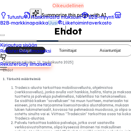
Oikeudellinen
Summarize this page with AI
Tutustu
Hankinnasta maksuun
B2B-myynti
B2B-markkinapaikka
Uusi
Liiketoimintaverkosto
Ehdot
Kirjautua sisään
Rekisteröidy ilmaiseksi
Ostajat
Toimittajat
Asiantuntijat
[
Viimeinen päivitys:
11. toukokuuta 2025
]
Rekisteröidy ilmaiseksi
Ehdot
1. Tärkeitä määritelmiä
Tradeics-alusta tarkoittaa mobiilisovellusta, ohjelmistoa
(verkkosovellus), jonka avulla voit hankkia, hallita, tilata ja maksaa
tuotteita ja palveluja puhelimellasi, tabletillasi tai tietokoneellasi.
Se sisältää kaiken "sovelluksen" tai muun tuotteen, materiaalin tai
esineen, jota me tarjoamme lisensoitavaksi alustallamme, mukaan
lukien tukimateriaalit, kovassa tai pehmeässä muodossa, ja olipa s
ostettu sinulta vai ei. Viittaus "Tradeicsiin" tarkoittaa osaa tai koko
Tradeics-alustaa.
Palvelu tarkoittaa kaikkia palveluja, jotka ovat saatavilla
verkkosivustoltamme, olipa kyseessä ilmainen tai maksullinen