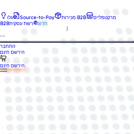
מרקטפלייס
מכירות B2B
Source-to-Pay
גלו
חדש
רשת עסקית
B2B
התחבר
הירשם חינם
הירשם חינם