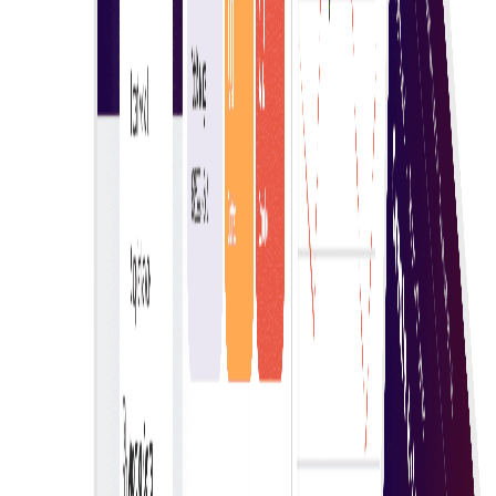
החליטו בביטחון
קבלו החלטות רכישה נכונות בביטחון. הפלטפורמה שלנו מספקת
מידע מקיף, עדכונים בזמן אמת וכלים ידידותיים למשתמש.
בינה מלאכותית ולמידת מכונה
השתמשו ב-AI ו-ML כדי להפיק תובנות מהתנהגות העסק
שלכם ולשפר קבלת החלטות בעסקאות eAuction.