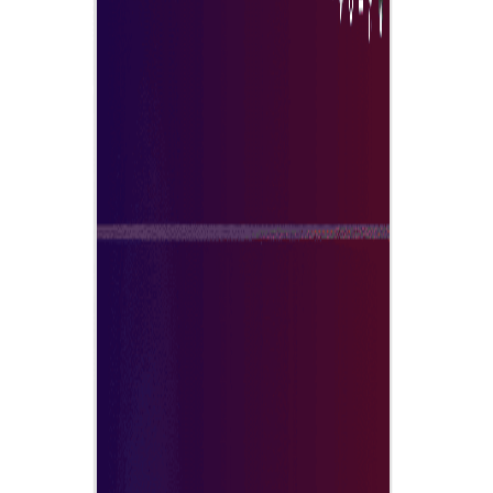
השיג מחירים טובים יותר, מחזורי רכש מהירים יותר ובהירות גבוהה
יותר בהחלטות ספקים. במקביל, ספקים נהנים מגישה מוגברת
להזדמנויות בזמן אמת—מקומית וגלובלית—ללא העומס של מכרזים
סורתיים.
התוצאה היא חוויית מכרז מודרנית ואוטומטית שממקסמת
ערך לשני הצדדים.