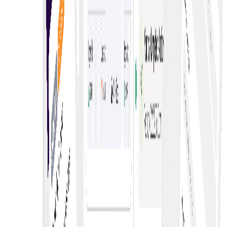
מייעל תהליכי רכש, מגביר שקיפות ומעודד תחרות—למחירים טובים
יותר ולהקצאת משאבים יעילה.
מכירות פומביות מקבילות
אפשרו מספר תהליכי הצעות מקוונים במקביל—להגברת תחרות,
הרחבת הגעת מוכרים ואפשרויות מגוונות לקונים.
מכירות פומביות חיות מרובות בקלות