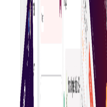
קבלו החלטות רכישה נכונות בביטחון. הפלטפורמה שלנו מספקת
מידע מקיף, עדכונים בזמן אמת וכלים ידידותיים למשתמש.
בינה מלאכותית ולמידת מכונה
השתמשו ב-AI ו-ML כדי להפיק תובנות מהתנהגות העסק
שלכם ולשפר קבלת החלטות בעסקאות eAuction.