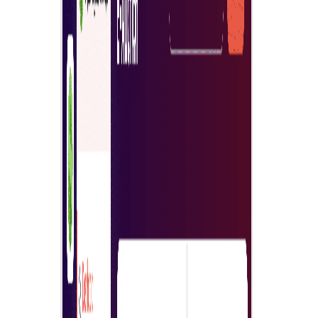
תקבלו את תוצאות ניתוח המכרז ומידע מדויק יותר על כל הצעה—
וההחלטה הסופית בידיכם.
אכפו בקלות כללי רכישה
עקביות בכללי העסק—אכפו בקלות כללי רכישה לארגון שלכם.
התחילו