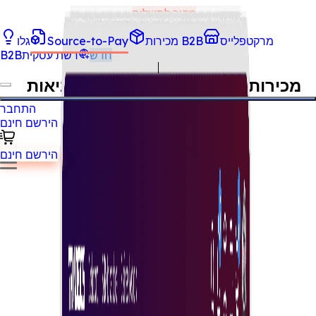
מקור לתשלום
סכם דף זה עם AI
מרקטפלייס
מכירות B2B
Source-to-Pay
גלו
מכירה פומבית מקוונת
חדש
רשת עסקית
B2B
מכירות פומביות בזמן אמת שמביאות
חיסכון ומהירות
התחבר
הירשם חינם
צרו את המכירה הפומבית שלכם
הירשם חינם
תכונת e-Auction של Tradeics מעניקה לצוותי רכש סביבת הצעות
מחיר שקופה ותחרותית—לחיסכון בעלויות ולהאצת קבלת החלטות.
קונים יכולים להשיק מכרזים הפוכים עם ספקים מאושרים מראש,
בעוד ספקים מתחרים בזמן אמת לזכייה בחוזים בתהליך הוגן ויעיל.
גלו עכשיו
למה תכונת e-Auction של Tradeics?
מערכת e-Auction של Tradeics הוכיחה את יעילותה בסיוע לקונים