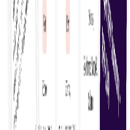
Надзор за проектом
Эффективно контролируйте проекты фрилансеров с
помощью инструментов, позволяющих
отслеживать прогресс, результаты и этапы работы.
Мониторинг производительности
Отслеживайте и оценивайте работу фрилансеров с
помощью подробной аналитики, чтобы
гарантировать высокое качество работы и
своевременное выполнение.
Поиск талантов