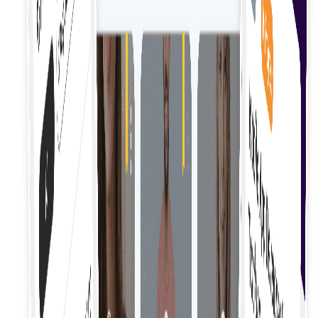
Быстрое привлечение внештатных сотрудников с
помощью упрощенных процедур, позволяющих
легко интегрировать их в вашу команду и проекты.
Безопасные контракты
Создание и управление безопасными контрактами
для оформления соглашений и защиты обеих
сторон на протяжении всего проекта.
Надзор за проектом