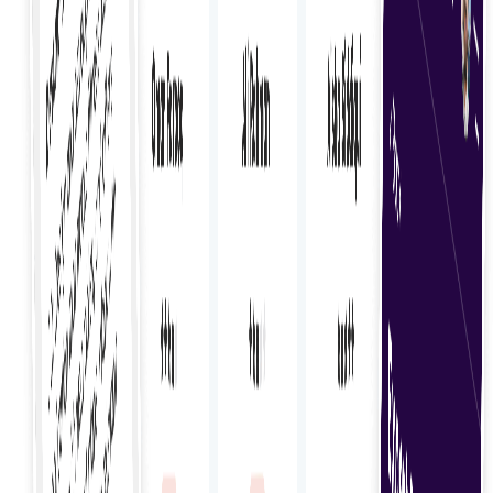
Быстрое введение в должность
Быстрое привлечение внештатных сотрудников с
помощью упрощенных процедур, позволяющих
легко интегрировать их в вашу команду и проекты.
Безопасные контракты
Создание и управление безопасными контрактами
для оформления соглашений и защиты обеих
сторон на протяжении всего проекта.