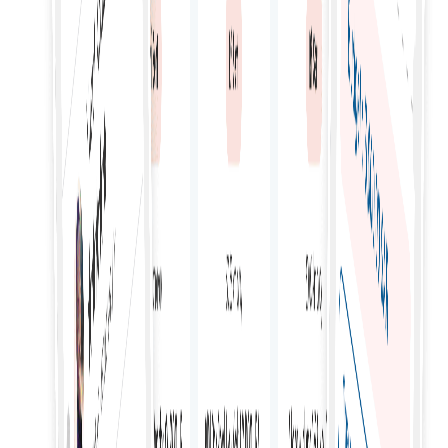
Всесторонняя поддержка в чате
Получите полную поддержку по всем аспектам найма,
управления и оценки внештатных сотрудников для
обеспечения успешных результатов.
Управление бюджетом
Эффективно управляйте бюджетом, устанавливая
тарифы, отслеживая расходы и контролируя затраты,
связанные с наймом внештатных сотрудников.