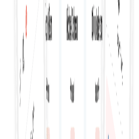
Управление бюджетом
Эффективно управляйте бюджетом, устанавливая
тарифы, отслеживая расходы и контролируя затраты,
связанные с наймом внештатных сотрудников.
Гибкий найм
Адаптация к потребностям проекта с помощью гибких
вариантов найма, учитывающих изменения объема
работ и наличие внештатных сотрудников.