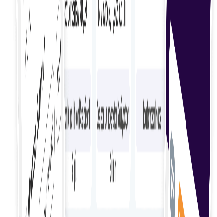
Найдите лучших внештатных сотрудников с
помощью оптимизированного процесса поиска с
учетом ваших потребностей.
Подбор навыков
Сопоставьте опыт и знания фрилансеров с
требованиями вашего проекта, чтобы обеспечить
идеальное соответствие и оптимальные
результаты.
Быстрое введение в должность