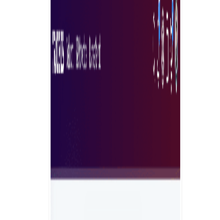
и эффективного поиска экспертов, обеспечивая
идеальный подбор персонала для вашей команды.
Усовершенствуйте свою стратегию найма благодаря
оптимизированным рабочим процессам и анализу
кандидатов в режиме реального времени. Оцените
бесшовную интеграцию и оптимизацию найма с
помощью нашего инновационного решения.
Нанимайте экспертов прямо сейчас
Почему стоит выбрать Tradeics Solutions?
Tradeics представляет вам экспертное решение для
рынка фрилансеров для интегрированного облачного
бизнеса