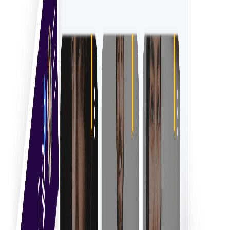
Оптимизированный процесс найма
Упростите подбор персонала с помощью эффективных
инструментов для привлечения и управления
экспертами-фрилансерами.
Начать
Прорывное решение по найму экспертов