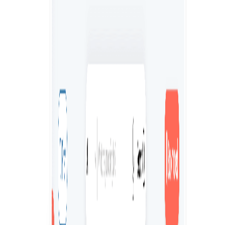
Глобальная сеть фриланса
Получите доступ к разнообразному пулу экспертов-
фрилансеров, работающих в различных отраслях
бизнеса по всему миру.