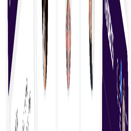
Поиск талантов
Найдите лучших внештатных сотрудников с
помощью оптимизированного процесса поиска с
учетом ваших потребностей.
Подбор навыков
Сопоставьте опыт и знания фрилансеров с
требованиями вашего проекта, чтобы обеспечить
идеальное соответствие и оптимальные
результаты.