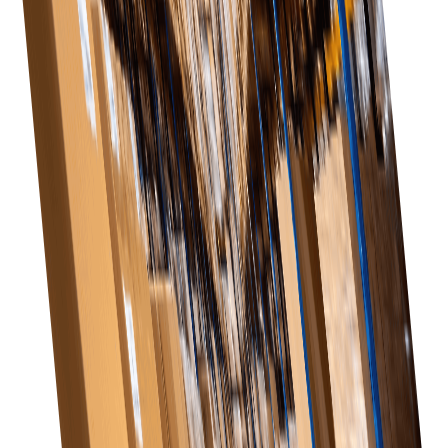
Наше программное обеспечение растет вместе с
Повышение эффективности
вашим бизнесом, удовлетворяя растущие
потребности в закупках по мере расширения
Упорядочьте процесс закупок, позволив вашей
розничных операций.
команде сосредоточиться на стратегических
инициативах, а не на административных задачах.
Улучшение отношений с поставщиками
Улучшение коммуникации и сотрудничества с
поставщиками, что приводит к повышению
качества обслуживания и продукции.