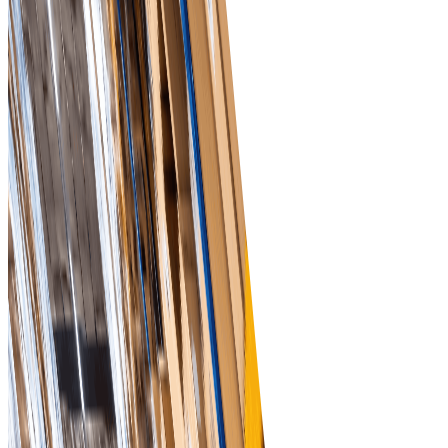
Удобный интерфейс
Упростите сложные задачи по закупкам с помощью
интуитивно понятной платформы, разработанной для
профессионалов розничной торговли.
Аналитика в режиме реального времени
Получите представление о схемах закупок и уровнях
запасов с помощью мощных аналитических
инструментов, которые помогают принимать
взвешенные решения.