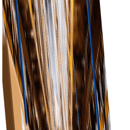
Упорядочьте процесс закупок, позволив вашей
команде сосредоточиться на стратегических
инициативах, а не на административных задачах.
Улучшение отношений с поставщиками
Улучшение коммуникации и сотрудничества с
поставщиками, что приводит к повышению
качества обслуживания и продукции.
Масштабируемость