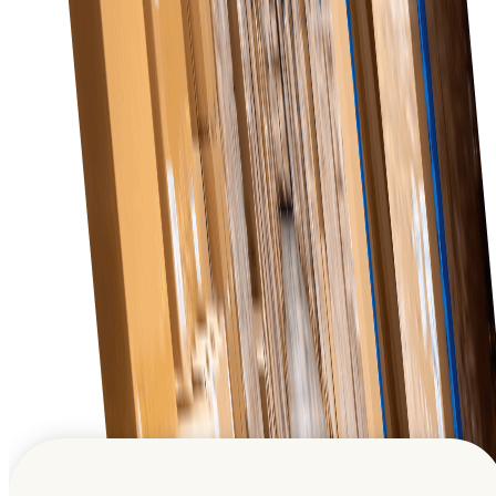
Масштабируемость
Наше программное обеспечение растет вместе с
вашим бизнесом, удовлетворяя растущие
потребности в закупках по мере расширения
розничных операций.
Глобальная деловая сеть
Вдохновляя представителей нового поколения и
способствуя их прогрессу.
Зарегистрируйтесь бесплатно