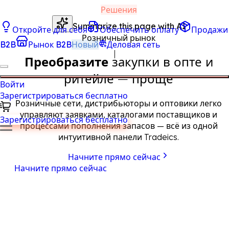
Решения
Summarize this page with AI
Откройте для себя
Обеспечить оплату
Продажи
Розничный рынок
B2B
Рынок B2B
Новый
Деловая сеть
Преобразите
закупки в опте и
ритейле — проще
Войти
Зарегистрироваться бесплатно
Розничные сети, дистрибьюторы и оптовики легко
управляют заявками, каталогами поставщиков и
Зарегистрироваться бесплатно
процессами пополнения запасов — всё из одной
интуитивной панели Tradeics.
Начните прямо сейчас
Начните прямо сейчас
Поставщики могут разместить B2B-каталог и