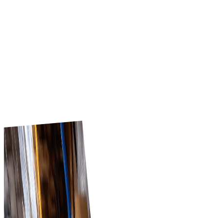
мгновенно охватить тысячи розничных клиентов. Со
встроенным управлением клиентами и обработкой
заказов Tradeics помогает поставщикам расти по
регионам с лучшим контролем, более быстрыми
транзакциями и автоматизацией продаж в нескольких
локациях.
Начать
Почему Tradeics?
Tradeics помогает розничным и оптовым компаниям
снижать сложность закупок, отслеживать циклы
поставок и быстро реагировать на изменения рынка.
Покупатели получают обновления поставщиков в
реальном времени, а поставщики — прямой
проверенный доступ к покупателям.