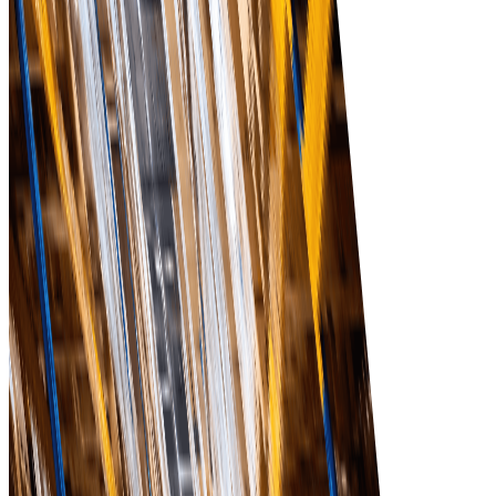
Начать
Tradeics даёт реальные
бизнес-результаты, а не
просто функции!
Посетите MarketPlace
Повышение эффективности