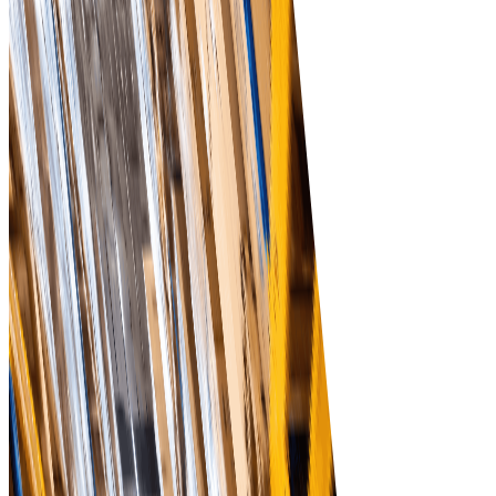
Управление поставщиками
Удобное управление и оценка поставщиков для
обеспечения качества и надежности цепочки поставок
Автоматизированные рабочие процессы
Сократите количество ошибок, допускаемых вручную, 
сэкономьте время благодаря автоматизированным
рабочим процессам закупок, которые повышают
эффективность работы.