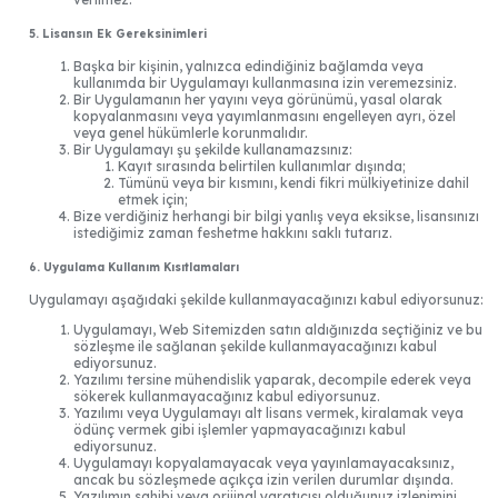
5. Lisansın Ek Gereksinimleri
Başka bir kişinin, yalnızca edindiğiniz bağlamda veya
kullanımda bir Uygulamayı kullanmasına izin veremezsiniz.
Bir Uygulamanın her yayını veya görünümü, yasal olarak
kopyalanmasını veya yayımlanmasını engelleyen ayrı, özel
veya genel hükümlerle korunmalıdır.
Bir Uygulamayı şu şekilde kullanamazsınız:
Kayıt sırasında belirtilen kullanımlar dışında;
Tümünü veya bir kısmını, kendi fikri mülkiyetinize dahil
etmek için;
Bize verdiğiniz herhangi bir bilgi yanlış veya eksikse, lisansınızı
istediğimiz zaman feshetme hakkını saklı tutarız.
6. Uygulama Kullanım Kısıtlamaları
Uygulamayı aşağıdaki şekilde kullanmayacağınızı kabul ediyorsunuz:
Uygulamayı, Web Sitemizden satın aldığınızda seçtiğiniz ve bu
sözleşme ile sağlanan şekilde kullanmayacağınızı kabul
ediyorsunuz.
Yazılımı tersine mühendislik yaparak, decompile ederek veya
sökerek kullanmayacağınız kabul ediyorsunuz.
Yazılımı veya Uygulamayı alt lisans vermek, kiralamak veya
ödünç vermek gibi işlemler yapmayacağınızı kabul
ediyorsunuz.
Uygulamayı kopyalamayacak veya yayınlamayacaksınız,
ancak bu sözleşmede açıkça izin verilen durumlar dışında.
Yazılımın sahibi veya orijinal yaratıcısı olduğunuz izlenimini