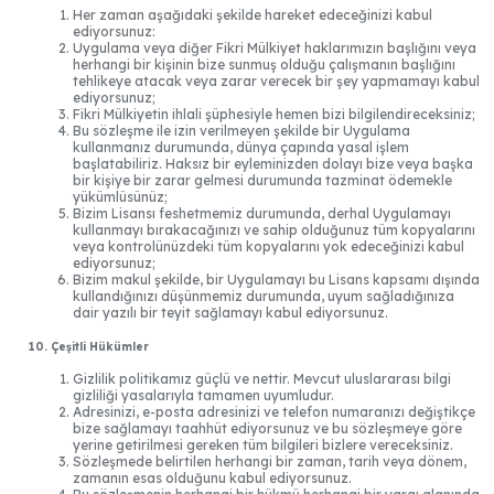
Her zaman aşağıdaki şekilde hareket edeceğinizi kabul
ediyorsunuz:
Uygulama veya diğer Fikri Mülkiyet haklarımızın başlığını veya
herhangi bir kişinin bize sunmuş olduğu çalışmanın başlığını
tehlikeye atacak veya zarar verecek bir şey yapmamayı kabul
ediyorsunuz;
Fikri Mülkiyetin ihlali şüphesiyle hemen bizi bilgilendireceksiniz;
Bu sözleşme ile izin verilmeyen şekilde bir Uygulama
kullanmanız durumunda, dünya çapında yasal işlem
başlatabiliriz. Haksız bir eyleminizden dolayı bize veya başka
bir kişiye bir zarar gelmesi durumunda tazminat ödemekle
yükümlüsünüz;
Bizim Lisansı feshetmemiz durumunda, derhal Uygulamayı
kullanmayı bırakacağınızı ve sahip olduğunuz tüm kopyalarını
veya kontrolünüzdeki tüm kopyalarını yok edeceğinizi kabul
ediyorsunuz;
Bizim makul şekilde, bir Uygulamayı bu Lisans kapsamı dışında
kullandığınızı düşünmemiz durumunda, uyum sağladığınıza
dair yazılı bir teyit sağlamayı kabul ediyorsunuz.
10. Çeşitli Hükümler
Gizlilik politikamız güçlü ve nettir. Mevcut uluslararası bilgi
gizliliği yasalarıyla tamamen uyumludur.
Adresinizi, e-posta adresinizi ve telefon numaranızı değiştikçe
bize sağlamayı taahhüt ediyorsunuz ve bu sözleşmeye göre
yerine getirilmesi gereken tüm bilgileri bizlere vereceksiniz.
Sözleşmede belirtilen herhangi bir zaman, tarih veya dönem,
zamanın esas olduğunu kabul ediyorsunuz.