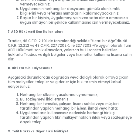
vermeyeceksiniz.
Uygulamanın herhangi bir dosyasına gömülü olan kimlik
bilgilerini veya referans numarasını kaldırmayacaksınız.
Başka bir kişinin, Uygulamayı yalnızca satın alma amacınıza
uygun olmayan bir şekilde kullanmasına izin vermeyeceksiniz.
7. ABD Hükümeti Son Kullanıcıları
Tradics, 48 C.F.R. 2.101'de tanımlandığı şekilde "ticari bir öğe"dir. 48
C.F.R. 12.212 ve 48 C.F.R. 227.7202-1 ile 227.7202-4'e uygun olarak, tüm
ABD Hükümeti son kullanıcıları, yalnızca bu Lisans'ta belirtilen
haklarla Tradics ve ilgili belgeler veya hizmetler kullanma lisansı satın
alır.
8. Bizi Tazmin Ediyorsunuz
Aşağıdaki durumlardan doğrudan veya dolaylı olarak ortaya çıkan
tüm maliyetler, talepler ve giderler için bizi tazmin etmeyi kabul
ediyorsunuz:
Herhangi bir ülkenin yasalarına uymamanız;
Bu sözleşmeyi ihlal etmeniz;
Herhangi bir temsilci, çalışan, lisans sahibi veya müşteri
tarafından yapılan herhangi bir işlem, ihmal veya hata;
Uygulamaların kullanımınız nedeniyle herhangi bir kişi
tarafından yapılan fikri mülkiyet hakları ihlali veya sözleşmeye
dayalı talep.
9. Telif Hakkı ve Diğer Fikri Mülkiyet