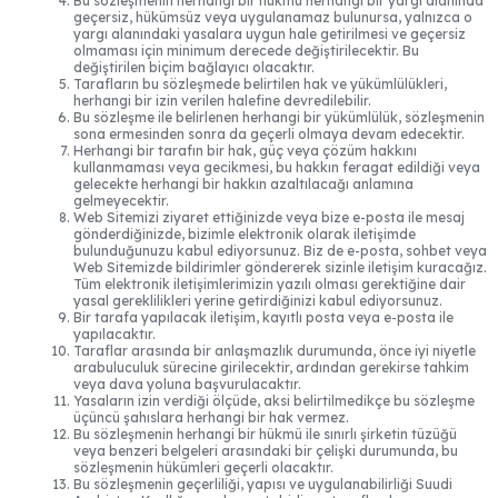
Bu sözleşmenin herhangi bir hükmü herhangi bir yargı alanında
geçersiz, hükümsüz veya uygulanamaz bulunursa, yalnızca o
yargı alanındaki yasalara uygun hale getirilmesi ve geçersiz
olmaması için minimum derecede değiştirilecektir. Bu
değiştirilen biçim bağlayıcı olacaktır.
Tarafların bu sözleşmede belirtilen hak ve yükümlülükleri,
herhangi bir izin verilen halefine devredilebilir.
Bu sözleşme ile belirlenen herhangi bir yükümlülük, sözleşmenin
sona ermesinden sonra da geçerli olmaya devam edecektir.
Herhangi bir tarafın bir hak, güç veya çözüm hakkını
kullanmaması veya gecikmesi, bu hakkın feragat edildiği veya
gelecekte herhangi bir hakkın azaltılacağı anlamına
gelmeyecektir.
Web Sitemizi ziyaret ettiğinizde veya bize e-posta ile mesaj
gönderdiğinizde, bizimle elektronik olarak iletişimde
bulunduğunuzu kabul ediyorsunuz. Biz de e-posta, sohbet veya
Web Sitemizde bildirimler göndererek sizinle iletişim kuracağız.
Tüm elektronik iletişimlerimizin yazılı olması gerektiğine dair
yasal gereklilikleri yerine getirdiğinizi kabul ediyorsunuz.
Bir tarafa yapılacak iletişim, kayıtlı posta veya e-posta ile
yapılacaktır.
Taraflar arasında bir anlaşmazlık durumunda, önce iyi niyetle
arabuluculuk sürecine girilecektir, ardından gerekirse tahkim
veya dava yoluna başvurulacaktır.
Yasaların izin verdiği ölçüde, aksi belirtilmedikçe bu sözleşme
üçüncü şahıslara herhangi bir hak vermez.
Bu sözleşmenin herhangi bir hükmü ile sınırlı şirketin tüzüğü
veya benzeri belgeleri arasındaki bir çelişki durumunda, bu
sözleşmenin hükümleri geçerli olacaktır.
Bu sözleşmenin geçerliliği, yapısı ve uygulanabilirliği Suudi