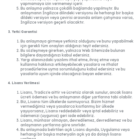
yapmamaya izin vermemeyi içerir.
Bu anlaşma yalnızca çokdilli bağlamda yapılmıştır. Bu
anlaşmanın İngilizce dilindeki versiyonu ile herhangi bir başka
dildeki versiyon veya çevirisi arasında anlam çatışması varsa,
İngilizce versiyon geçerli olacaktır.
3. Yetki Garantisi
Bu anlaşmaya girmeye yetkiniz olduğunu ve bunu yapabilmek
için gerekli tüm onayları aldığınızı teyit edersiniz.
Bu sözleşmeye girerken, yalnızca Web Sitemizde bulunan
bilgilere dayandığınızı kabul edersiniz.
Yargı alanınızdaki yazılımı ithal etme, ihraç etme veya
kullanma hakkınızı etkileyebilecek yasalara ve ithalat
prosedürlerine uyma sorumluluğunu kabul edersiniz ve bu
yasalarla uyum içinde olacağınızı beyan edersiniz.
4. Lisans Verilmesi
Lisans, Tradics'e aittir ve ücretsiz olarak sunulur, ancak lisans
ücreti ödemesi ve bu anlaşmanın diğer şartlarına tabi olabilir.
Biz, Lisansı tüm ülkelerde sunmuyoruz. Bizim hizmet
vermediğimiz veya yasalarca kısıtlanmış bir ülkede
yaşıyorsanız, Lisansı reddedebilir veya iptal edebiliriz ve
ödemenizi (uygunsa) geri iade edebiliriz.
Lisans, münhasır olmayan, devredilemez, devredilemez ve bu
anlaşmanın şartlarına göre sınırlıdır.
Bu anlaşmada belirtilen açık Lisans dışında, Uygulama veya
herhangi bir başka materyalin açık ya da dolaylı lisansı
verilmez.