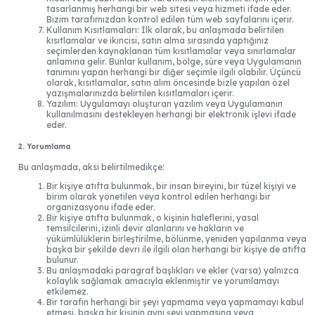
tasarlanmış herhangi bir web sitesi veya hizmeti ifade eder.
Bizim tarafımızdan kontrol edilen tüm web sayfalarını içerir.
Kullanım Kısıtlamaları: İlk olarak, bu anlaşmada belirtilen
kısıtlamalar ve ikincisi, satın alma sırasında yaptığınız
seçimlerden kaynaklanan tüm kısıtlamalar veya sınırlamalar
anlamına gelir. Bunlar kullanım, bölge, süre veya Uygulamanın
tanımını yapan herhangi bir diğer seçimle ilgili olabilir. Üçüncü
olarak, kısıtlamalar, satın alım öncesinde bizle yapılan özel
yazışmalarınızda belirtilen kısıtlamaları içerir.
Yazılım: Uygulamayı oluşturan yazılım veya Uygulamanın
kullanılmasını destekleyen herhangi bir elektronik işlevi ifade
eder.
2. Yorumlama
Bu anlaşmada, aksi belirtilmedikçe:
Bir kişiye atıfta bulunmak, bir insan bireyini, bir tüzel kişiyi ve
birim olarak yönetilen veya kontrol edilen herhangi bir
organizasyonu ifade eder.
Bir kişiye atıfta bulunmak, o kişinin haleflerini, yasal
temsilcilerini, izinli devir alanlarını ve hakların ve
yükümlülüklerin birleştirilme, bölünme, yeniden yapılanma veya
başka bir şekilde devri ile ilgili olan herhangi bir kişiye de atıfta
bulunur.
Bu anlaşmadaki paragraf başlıkları ve ekler (varsa) yalnızca
kolaylık sağlamak amacıyla eklenmiştir ve yorumlamayı
etkilemez.
Bir tarafın herhangi bir şeyi yapmama veya yapmamayı kabul
etmesi, başka bir kişinin aynı şeyi yapmasına veya