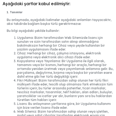
Aşağıdaki şartlar kabul edilmiştir:
1. Tanımlar
Bu anlaşmada, aşağıdaki kelimeler aşağıdaki anlamları taşıyacaktır,
aksi takdirde bağlam başka türlü gerektirmezse:
Bu bilgi aşağıdaki şekilde kullanılır:
Uygulama: Bizim tarafımızdan Web Sitemizde lisans için
sunulan ve sizin tarafınızdan satın alınıp alınmadığına
bakılmaksızın herhangi bir Cihaz veya şeyde kullanılan bir
yazılım uygulamasını ifade eder.
Cihaz: Herhangi bir cihaz, çalışma istasyonu, elektronik
uygulama veya elektronik alıcı cihazı ifade eder.
Kopyalama veya Yayınlama: Bir Uygulama ile ilgili olarak,
tamamını veya bir kısmını, herhangi bir araçla, herhangi bir
ortamda yeniden üretmek veya yayımlamak anlamına gelir. Bu,
parçalama, değiştirme, kırpma veya başka bir yaratılan esere
dahil etme gibi her türlü değişikliği içerir.
Fikri Mülkiyet: Bizim tarafımızdan sahip olunan her türlü fikri
mülkiyeti ifade eder, tescilli olup olmaması fark etmeksizin tüm
türlerini içerir, bu türler arasında patentler, ticari markalar,
tescilsiz markalar, tasarımlar, telif hakları, alan adları, buluşlar,
yaratıcılıklar ve icatlar yer alır, bunların yanı sıra bu haklardan
türetilen tüm hakları içerir.
Lisans: Bu anlaşmanın şartlarına göre, bir Uygulama kullanımı
için bize verilen lisansı ifade eder.
Web Sitemiz: Bizim tarafımızdan sahip olunan veya işletilen,
mobil veya sabit cihazlar tarafından elektronik erişim için