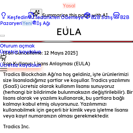
Yasal
Summarize this page with AI
Keşfedin
Tedarikten Ödemeye
B2B Satış
B2B
Pazaryeri
Yeni
İş Ağı
EULA
Oturum açmak
Ücretsiz kaydolun
[
Son Güncelleme:
12 Mayıs 2025
]
Son Kullanıcı Lisans Anlaşması (EULA)
Ücretsiz kaydolun
Tradics Blockchain Ağı'na hoş geldiniz, işte ürünlerimizi
size lisansladığımız şartlar ve koşullar. Tradics yazılımını
(SaaS) ücretsiz olarak kullanım lisansı sunuyoruz
(herhangi bir bildirimde bulunmaksızın değiştirilebilir). Bir
lisans alarak ve yazılımı kullanarak, bu şartlara bağlı
kalmayı kabul etmiş oluyorsunuz. Yazılımımızı
kullanabilmek için geçerli bir kimlik veya işletme lisansı
veya kayıt numaranızın olması gerekmektedir.
Tradics Inc.