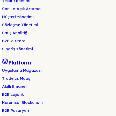
Teklif Yönetimi
Canlı e-Açık Artırma
Müşteri Yönetimi
Sözleşme Yönetimi
Satış Analitiği
B2B-e-Store
Sipariş Yönetimi
Platform
Uygulama Mağazası
Tradeics Maaş
Akıllı Emanet
B2B Lojistik
Kurumsal Blockchain
B2B Pazaryeri