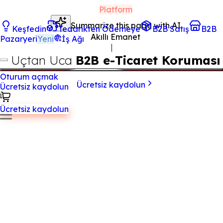
Platform
Summarize this page with AI
Keşfedin
Tedarikten Ödemeye
B2B Satış
B2B
Akıllı Emanet
Pazaryeri
Yeni
İş Ağı
Uçtan Uca
B2B e-Ticaret Koruması
Oturum açmak
Ücretsiz kaydolun
Ücretsiz kaydolun
Ücretsiz kaydolun