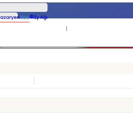
azaryeri
Yeni
İş Ağı