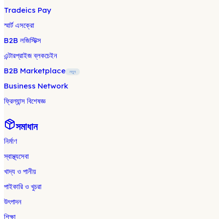
Tradeics Pay
স্মার্ট এসক্রো
B2B লজিস্টিক্স
এন্টারপ্রাইজ ব্লকচেইন
B2B Marketplace
নতুন
Business Network
ফ্রিল্যান্স বিশেষজ্ঞ
সমাধান
নির্মাণ
স্বাস্থ্যসেবা
খাদ্য ও পানীয়
পাইকারি ও খুচরা
উৎপাদন
শিক্ষা