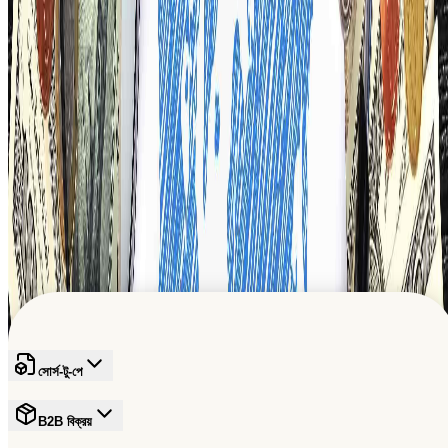
এটি কীভাবে কাজ করে দেখুন
বৈশ্বিক B2B প্রবৃদ্ধিকে শক্তি দিচ্ছে
বাণিজ্যের ভবিষ্যৎ গঠনে একটি বিশ্বস্ত নেটওয়ার্কে যোগ দিন
বিনামূল্যে সাইন আপ করুন
সোর্স-টু-পে
B2B বিক্রয়