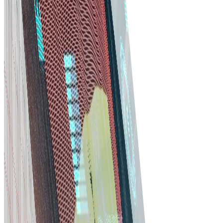
উন্নত সহযোগিতা
একীভূত যোগাযোগ সরঞ্জাম দিয়ে সরবরাহকারীদের সাথে ভালো সম্পর্ক গড়ুন। নথি শেয়ার
করুন, প্রকল্পের সময়রেখা ট্র্যাক করুন এবং সবাই এক পাতায় থাকুন।
ডেটা-চালিত সিদ্ধান্ত
অ্যানালিটিক্স দিয়ে ক্রয় অনুশীলনের অন্তর্দৃষ্টি পান। বিস্তারিত রিপোর্ট সচেতন সিদ্ধান্ত ও
ক্রয় কৌশল উন্নত করতে সাহায্য করে।
স্কেলেবিলিটি