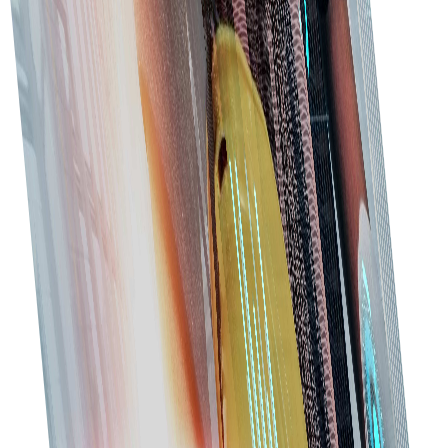
মোবাইল-বান্ধব প্ল্যাটফর্ম দিয়ে চলতে চলতে ক্রয় পরিচালনা করুন।
সরবরাহকারী ব্যবস্থাপনা
সরবরাহকারীর তথ্য, চুক্তি, ইনভয়েস, অর্ডার ও পারফরম্যান্স মেট্রিক্স সহজে পরিচালনা
করুন।
ইনভেন্টরি ট্র্যাকিং
স্বল্পতা বা অতিরিক্ত মজুদ এড়াতে উপকরণ ও সরবরাহ ট্র্যাক করুন।
মোবাইল অ্যাক্সেস