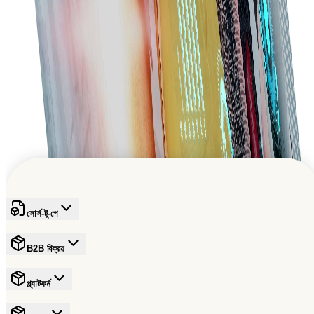
মোবাইল-বান্ধব প্ল্যাটফর্ম দিয়ে চলতে চলতে ক্রয় পরিচালনা করুন।
বৈশ্বিক B2B প্রবৃদ্ধিকে শক্তি দিচ্ছে
বাণিজ্যের ভবিষ্যৎ গঠনে একটি বিশ্বস্ত নেটওয়ার্কে যোগ দিন
বিনামূল্যে সাইন আপ করুন
সোর্স-টু-পে
B2B বিক্রয়
প্ল্যাটফর্ম