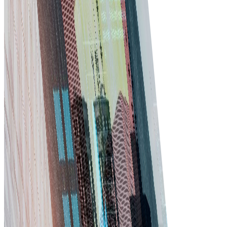
ছোট ঠিকাদার হোন বা বড় নির্মাণ প্রতিষ্ঠান—সফটওয়্যার আপনার ব্যবসার সাথে বাড়ে।
প্রয়োজন বাড়লে ফিচার ও ব্যবহারকারী যোগ করুন।
শুরু করুন
Tradeics শুধু ফিচার নয়—বাস্তব
ব্যবসায়িক ফলাফল দেয়!
মার্কেটপ্লেস দেখুন
সরবরাহকারী ব্যবস্থাপনা