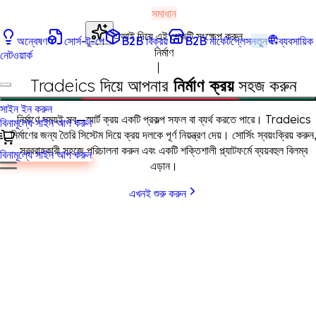
সমাধান
এআই দিয়ে এই পেজটি সংক্ষেপ করুন
অন্বেষণ
সোর্স-টু-পে
B2B বিক্রয়
B2B মার্কেটপ্লেস
নতুন
ব্যবসায়িক
নির্মাণ
নেটওয়ার্ক
Tradeics দিয়ে আপনার
নির্মাণ ক্রয়
সহজ করুন
সাইন ইন করুন
নির্মাণে সময়ই সব—স্মার্ট ক্রয় একটি প্রকল্প সফল বা ব্যর্থ করতে পারে। Tradeics
বিনামূল্যে সাইন আপ করুন
নির্মাণের জন্য তৈরি সিস্টেম দিয়ে ক্রয় দলকে পূর্ণ নিয়ন্ত্রণ দেয়। সোর্সিং স্বয়ংক্রিয় করুন
সরবরাহকারী সহজে পরিচালনা করুন এবং একটি শক্তিশালী প্ল্যাটফর্মে ব্যয়বহুল বিলম্ব
বিনামূল্যে সাইন আপ করুন
এড়ান।
এখনই শুরু করুন
নির্মাণ সরবরাহকারীদের জন্য Tradeics শুধু একটি মার্কেটপ্লেস নয়; এটি একটি সম্পূর্ণ
B2B বিক্রয় ব্যবস্থা। পেশাদার ই-ক্যাটালগ দিয়ে পণ্য বা সেবা প্রদর্শন করুন, নতুন
ক্রেতাদের কাছে পৌঁছান এবং স্থানীয় ও বৈশ্বিক অর্ডার অনুরোধ তাৎক্ষণিক পান।