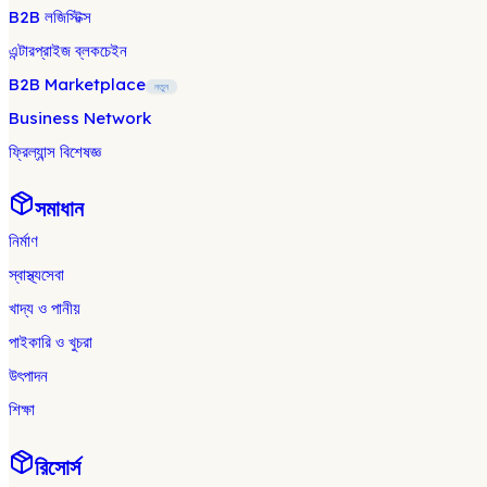
B2B লজিস্টিক্স
এন্টারপ্রাইজ ব্লকচেইন
B2B Marketplace
নতুন
Business Network
ফ্রিল্যান্স বিশেষজ্ঞ
সমাধান
নির্মাণ
স্বাস্থ্যসেবা
খাদ্য ও পানীয়
পাইকারি ও খুচরা
উৎপাদন
শিক্ষা
রিসোর্স