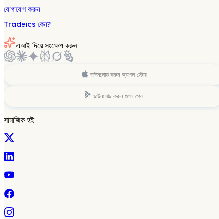
যোগাযোগ করুন
Tradeics কেন?
এআই দিয়ে সংক্ষেপ করুন
ডাউনলোড করুন
অ্যাপল স্টোর
ডাউনলোড করুন
গুগল প্লে
সামাজিক হই