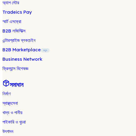
অ্যাপ স্টোর
Tradeics Pay
স্মার্ট এসক্রো
B2B লজিস্টিক্স
এন্টারপ্রাইজ ব্লকচেইন
B2B Marketplace
নতুন
Business Network
ফ্রিল্যান্স বিশেষজ্ঞ
সমাধান
নির্মাণ
স্বাস্থ্যসেবা
খাদ্য ও পানীয়
পাইকারি ও খুচরা
উৎপাদন