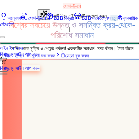
সোর্স-টু-পে
এআই দিয়ে এই পেজটি সংক্ষেপ করুন
অন্বেষণ
সোর্স-টু-পে
B2B বিক্রয়
B2B মার্কেটপ্লেস
নতুন
ব্যবসায়িক
বিশ্বের সবচেয়ে উন্নত ও সমন্বিত ক্রয়-থেকে-
নেটওয়ার্ক
পরিশোধ সমাধান
সাইন ইন করুন
সোর্সিং থেকে চুক্তি ও পেমেন্ট পর্যন্ত! এককালীন সমাধান! সময় বাঁচান। টাকা বাঁচান!
বিনামূল্যে সাইন আপ করুন
ক্রেতা হিসেবে বিনামূল্যে শুরু করুন
ডেমো বুক করুন
বিনামূল্যে সাইন আপ করুন