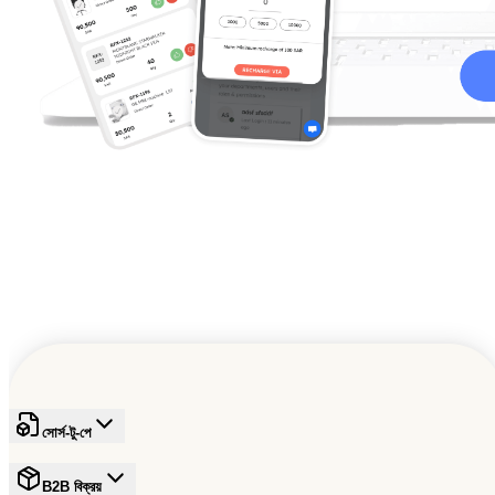
বৈশ্বিক B2B প্রবৃদ্ধিকে শক্তি দিচ্ছে
বাণিজ্যের ভবিষ্যৎ গঠনে একটি বিশ্বস্ত নেটওয়ার্কে যোগ দিন
বিনামূল্যে সাইন আপ করুন
সোর্স-টু-পে
B2B বিক্রয়