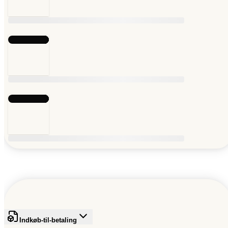
Indkøb-til-betaling