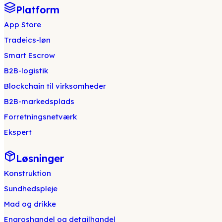
Platform
App Store
Tradeics-løn
Smart Escrow
B2B-logistik
Blockchain til virksomheder
B2B-markedsplads
Forretningsnetværk
Ekspert
Løsninger
Konstruktion
Sundhedspleje
Mad og drikke
Engroshandel og detailhandel