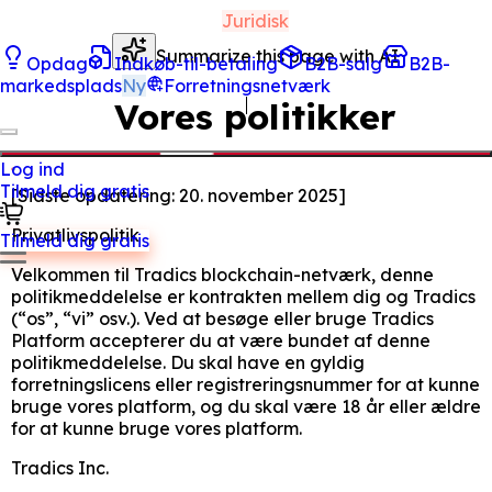
Juridisk
Summarize this page with AI
Opdag
Indkøb-til-betaling
B2B-salg
B2B-
markedsplads
Ny
Forretningsnetværk
Vores politikker
Log ind
Tilmeld dig gratis
[
Sidste opdatering:
20. november 2025
]
Privatlivspolitik
Tilmeld dig gratis
Velkommen til Tradics blockchain-netværk, denne
politikmeddelelse er kontrakten mellem dig og Tradics
(“os”, “vi” osv.). Ved at besøge eller bruge Tradics
Platform accepterer du at være bundet af denne
politikmeddelelse. Du skal have en gyldig
forretningslicens eller registreringsnummer for at kunne
bruge vores platform, og du skal være 18 år eller ældre
for at kunne bruge vores platform.
Tradics Inc.