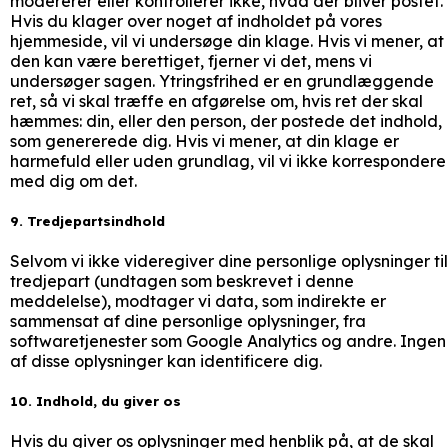
modererer eller kontrollerer ikke, hvad der bliver postet.
Hvis du klager over noget af indholdet på vores
hjemmeside, vil vi undersøge din klage. Hvis vi mener, at
den kan være berettiget, fjerner vi det, mens vi
undersøger sagen. Ytringsfrihed er en grundlæggende
ret, så vi skal træffe en afgørelse om, hvis ret der skal
hæmmes: din, eller den person, der postede det indhold,
som genererede dig. Hvis vi mener, at din klage er
harmefuld eller uden grundlag, vil vi ikke korrespondere
med dig om det.
9. Tredjepartsindhold
Selvom vi ikke videregiver dine personlige oplysninger til
tredjepart (undtagen som beskrevet i denne
meddelelse), modtager vi data, som indirekte er
sammensat af dine personlige oplysninger, fra
softwaretjenester som Google Analytics og andre. Ingen
af disse oplysninger kan identificere dig.
10. Indhold, du giver os
Hvis du giver os oplysninger med henblik på, at de skal