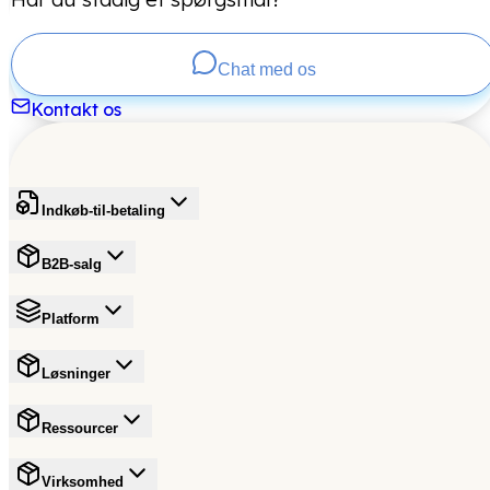
Chat med os
Kontakt os
Indkøb-til-betaling
B2B-salg
Platform
Løsninger
Ressourcer
Virksomhed