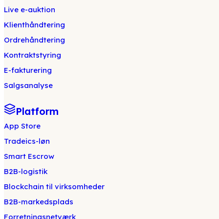
Live e-auktion
Klienthåndtering
Ordrehåndtering
Kontraktstyring
E-fakturering
Salgsanalyse
Platform
App Store
Tradeics-løn
Smart Escrow
B2B-logistik
Blockchain til virksomheder
B2B-markedsplads
Forretningsnetværk