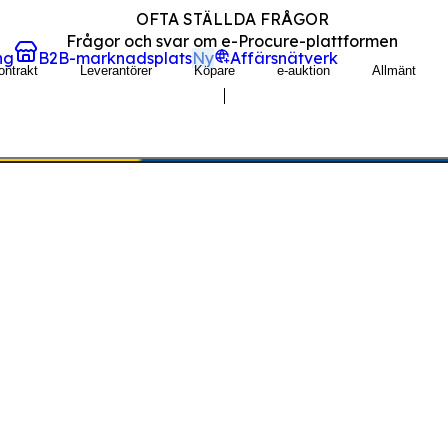
OFTA STÄLLDA FRÅGOR
Frågor och svar om e-Procure-plattformen
ng
B2B-marknadsplats
Ny
Affärsnätverk
ontrakt
Leverantörer
Köpare
e-auktion
Allmänt
t för företag från hela världen att ansluta och hantera s
orm behöver inte implementeras eftersom den erbjuds i mo
ller kontakta oss om du behöver ytterligare hjälp
radeics?
a hjälpartiklar.