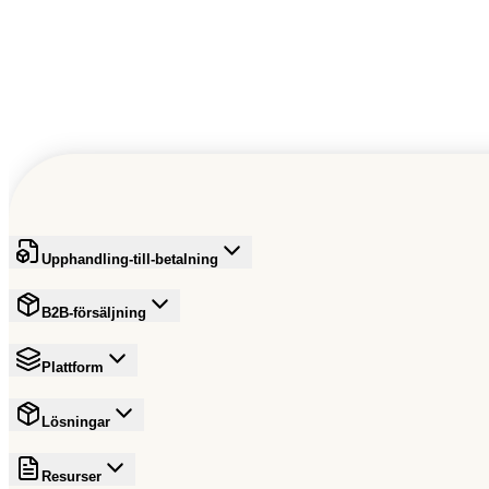
der ni kundservice dygnet runt? och är den gratis?
i erbjuder kundsupport dygnet runt och det är gratis!
Upphandling-till-betalning
B2B-försäljning
Plattform
Lösningar
Resurser