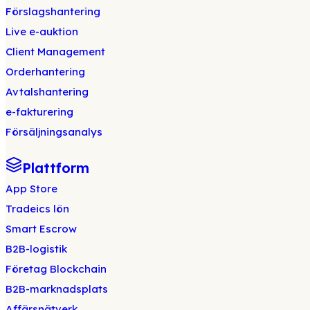
Förslagshantering
Live e-auktion
Client Management
Orderhantering
Avtalshantering
e-fakturering
Försäljningsanalys
Plattform
App Store
Tradeics lön
Smart Escrow
B2B-logistik
Företag Blockchain
B2B-marknadsplats
Affärsnätverk