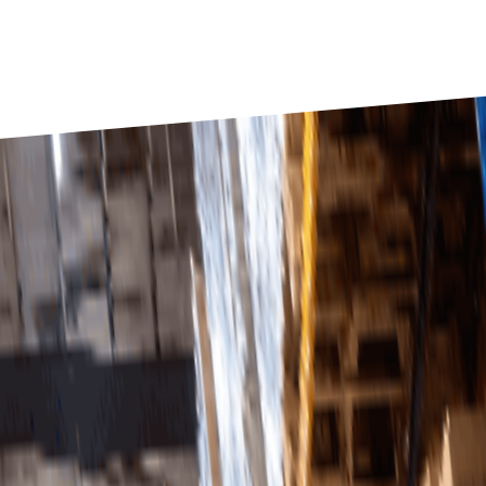
 direkt, verifierad tillgång till köpare.
tform som är utformad för yrkesverksamma inom detaljhan