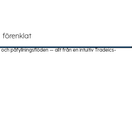
 förenklat
ch påfyllningsflöden — allt från en intuitiv Tradeics-
rbearbetning hjälper Tradeics leverantörer att växa över
snabbt på marknadsförändringar. Köpare får