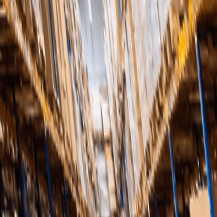
tillgodoser ökade inköpsbehov i takt med att din detalj
tt team kan fokusera på strategiska initiativ i stället för 
d leverantörer, vilket leder till förbättrad service och p