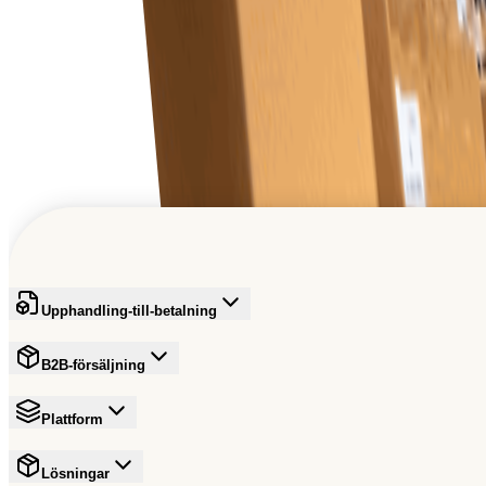
Vår programvara växer med ditt företag och 
Ett globalt affärsnätverk
Inspirerar nästa generation och driver deras utveckling.
Registrera dig kostnadsfritt
Upphandling-till-betalning
B2B-försäljning
Plattform
Lösningar