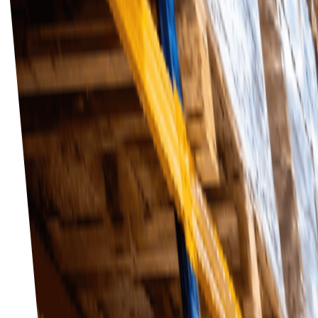
Automatiserade arbetsflöden
Minska antalet manuella fel och spara tid med automatis
Kom igång
Tradeics levererar ver
Besök The MarketPlace
Ökad effektivitet