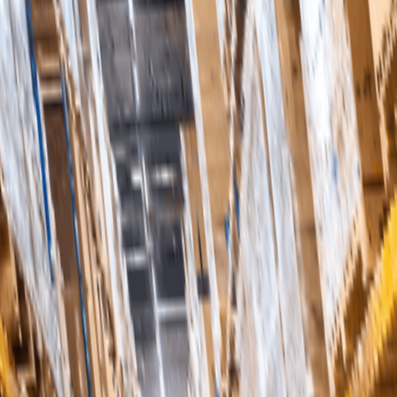
tt team kan fokusera på strategiska initiativ i stället för 
d leverantörer, vilket leder till förbättrad service och p