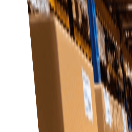
Vår programvara växer med ditt företag och 
Ökad effektivitet
Effektivisera din upphandlingsprocess så att di
Förbättrade relationer med leverantörer
Främja bättre kommunikation och samarbete me
Skalbarhet