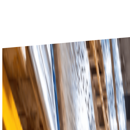
leverantörsuppdateringar i realtid, medan leverantörer får
Användarvänligt gränssnitt
Förenkla komplexa inköpsuppgifter med en intuitiv plat