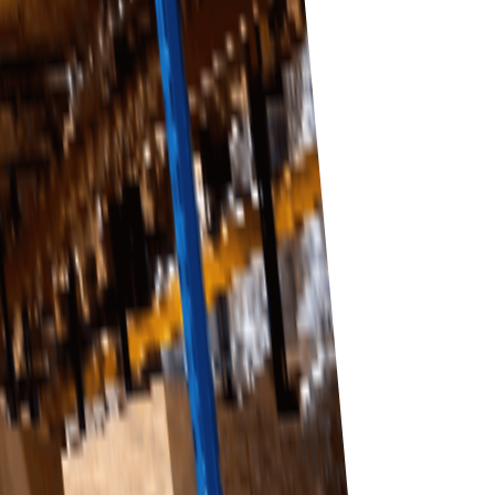
handelsverksamhet expanderar.
administrativa uppgifter.
roduktkvalitet.