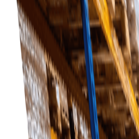
Effektivisera din upphandlingsprocess så att di
Förbättrade relationer med leverantörer
Främja bättre kommunikation och samarbete me
Skalbarhet