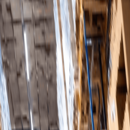
ulla analysverktyg som stöder välgrundade beslut.
tt säkerställa kvalitet och tillförlitlighet i din leveranske