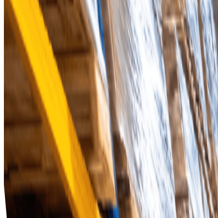
Analys i realtid
Få insikter om inköpsmönster och lagernivåer med kraftf
Leverantörshantering
Hantera och utvärdera leverantörer på ett enkelt sätt för a