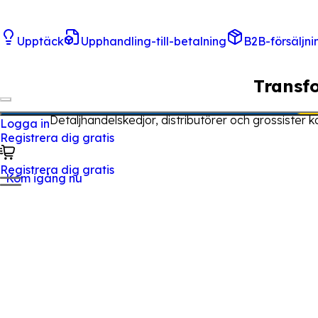
Upptäck
Upphandling-till-betalning
B2B-försäljni
Transf
Detaljhandelskedjor, distributörer och grossister k
Logga in
Registrera dig gratis
Registrera dig gratis
Kom igång nu
Leverantörer kan lista sin B2B-katalog och nå tusentals
regioner med bättre kontroll, snabbare transaktioner och
Kom igång
Varför Tradeics?
Tradeics hjälper detalj- och partihandelsföretag att mi