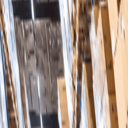
erade arbetsflöden för upphandling som förbättrar den op
kliga affärsresultat – inte 