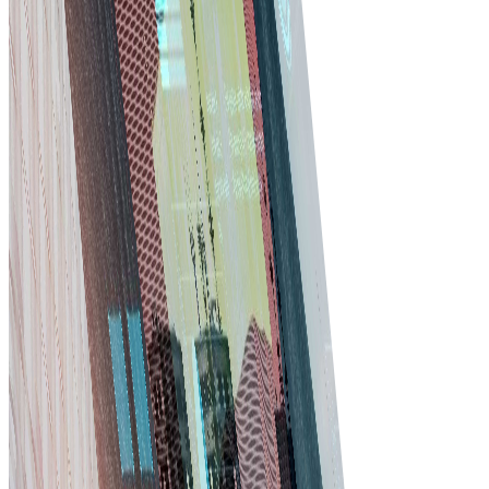
Quyết định dựa trên dữ liệu
Dùng phân tích để hiểu thực tiễn mua sắm. Báo cáo chi ti
hỗ trợ quyết định sáng suốt và chiến lược tốt hơn.
Khả năng mở rộng
Dù là nhà thầu nhỏ hay công ty xây dựng lớn, phần mềm
mở rộng cùng doanh nghiệp. Thêm tính năng và người
dùng khi nhu cầu tăng.
Bắt đầu
Tradeics mang lại kết
quả kinh doanh thực,