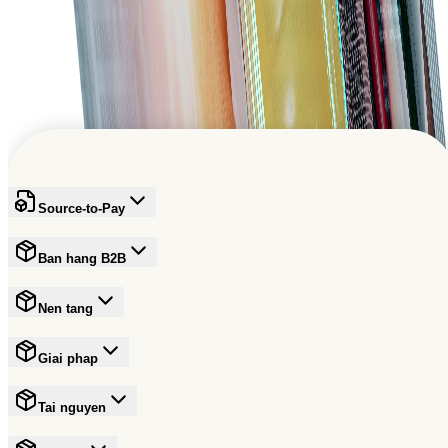
Thuc day tang truong B2B toan cau
Tham gia mang luoi dang tin cay dang dinh hinh tuong la
thuong mai
Dang ky mien phi
Source-to-Pay
Ban hang B2B
Nen tang
Giai phap
Tai nguyen