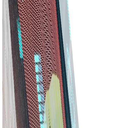
Tự động hóa việc lặp lại và tinh gọn quy trình mua sắm.
Giao diện trực quan giúp đặt hàng, theo dõi giao và quả
lý hóa đơn mượt mà.
Hợp tác tốt hơn
Củng cố quan hệ nhà cung cấp bằng công cụ giao tiếp
tích hợp. Chia sẻ tài liệu, theo dõi tiến độ và giữ mọi người
đồng bộ.