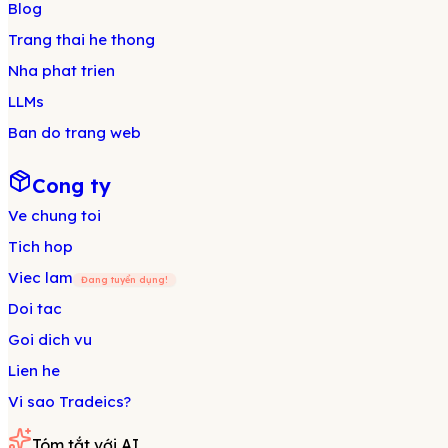
Blog
Trang thai he thong
Nha phat trien
LLMs
Ban do trang web
Cong ty
Ve chung toi
Tich hop
Viec lam
Đang tuyển dụng!
Doi tac
Goi dich vu
Lien he
Vi sao Tradeics?
Tóm tắt với AI