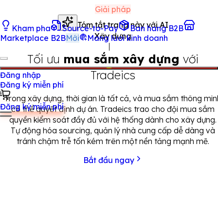
Giải pháp
Tóm tắt trang này với AI
Kham pha
Source-to-Pay
Ban hang B2B
Xây dựng
Marketplace B2B
Mới
Mang luoi kinh doanh
Tối ưu
mua sắm xây dựng
với
Tradeics
Đăng nhập
Đăng ký miễn phí
Trong xây dựng, thời gian là tất cả, và mua sắm thông min
Đăng ký miễn phí
có thể quyết định dự án. Tradeics trao cho đội mua sắm
quyền kiểm soát đầy đủ với hệ thống dành cho xây dựng.
Tự động hóa sourcing, quản lý nhà cung cấp dễ dàng và
tránh chậm trễ tốn kém trên một nền tảng mạnh mẽ.
Bắt đầu ngay
Với nhà cung cấp xây dựng, Tradeics không chỉ là