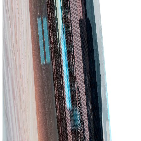
không chỉ tính năng!
Ghé MarketPlace
Quản lý nhà cung cấp
Dễ dàng quản lý thông tin nhà cung cấp, hợp đồng,
hóa đơn, đơn hàng và chỉ số hiệu suất.