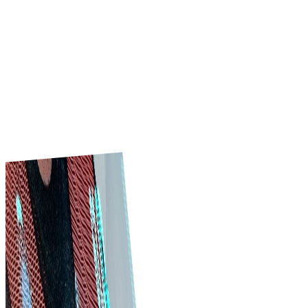
marketplace; đây là hệ thống bán hàng B2B hoàn chỉnh.
Trưng bày sản phẩm hoặc dịch vụ bằng e-catalogue
chuyên nghiệp, được người mua mới phát hiện và nhận
yêu cầu đơn hàng nội địa cũng như toàn cầu ngay lập tức
Khám phá ngay
Vì sao Tradeics?
Hệ thống và tính năng Tradeics đã chứng minh hiệu quả
trong ngành xây dựng, giúp doanh nghiệp tối ưu mua–
bán, giảm chi phí, tiết kiệm thời gian và tăng cường hợp
tác.