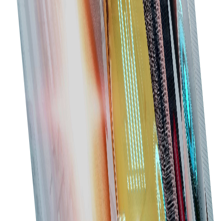
Theo dõi tồn kho
Theo dõi vật liệu và nguồn cung để tránh thiếu hụt và
tồn kho dư thừa.
Truy cập di động
Quản lý mua sắm mọi lúc với nền tảng thân thiện di
động.