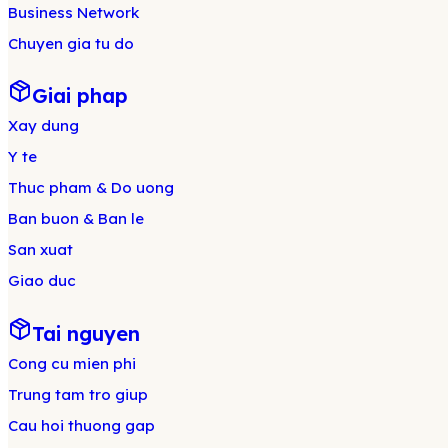
Business Network
Chuyen gia tu do
Giai phap
Xay dung
Y te
Thuc pham & Do uong
Ban buon & Ban le
San xuat
Giao duc
Tai nguyen
Cong cu mien phi
Trung tam tro giup
Cau hoi thuong gap