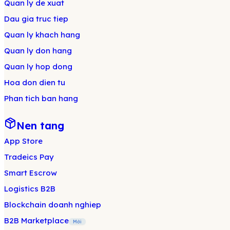
Quan ly de xuat
Dau gia truc tiep
Quan ly khach hang
Quan ly don hang
Quan ly hop dong
Hoa don dien tu
Phan tich ban hang
Nen tang
App Store
Tradeics Pay
Smart Escrow
Logistics B2B
Blockchain doanh nghiep
B2B Marketplace
Mới