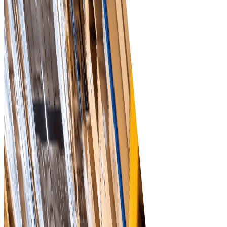
Phân tích thời gian thực
Nhận insight về mẫu mua hàng và mức tồn kho với công
cụ phân tích mạnh, hỗ trợ ra quyết định sáng suốt.
Quản lý nhà cung cấp
Dễ dàng quản lý và đánh giá nhà cung cấp để đảm bảo
chất lượng và độ tin cậy trong chuỗi cung ứng.
Quy trình tự động