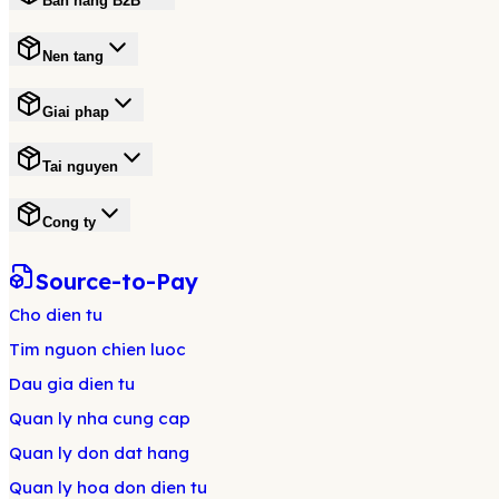
Ban hang B2B
Nen tang
Giai phap
Tai nguyen
Cong ty
Source-to-Pay
Cho dien tu
Tim nguon chien luoc
Dau gia dien tu
Quan ly nha cung cap
Quan ly don dat hang
Quan ly hoa don dien tu