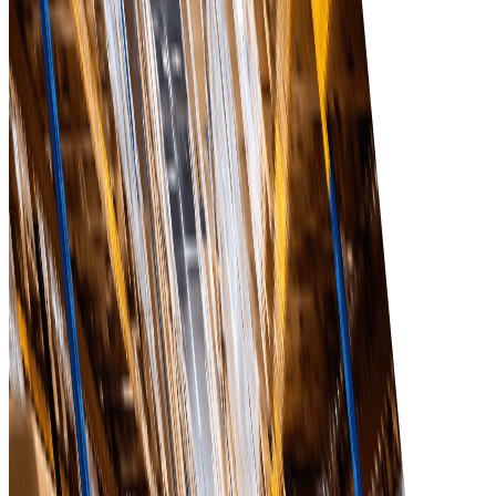
Hiệu quả cao hơn
Tinh gọn quy trình mua sắm để đội ngũ tập trung vào
sáng kiến chiến lược thay vì công việc hành chính.
Quan hệ nhà cung cấp tốt hơn
Thúc đẩy giao tiếp và hợp tác tốt hơn với nhà cung
cấp — nâng cao dịch vụ và chất lượng sản phẩm.