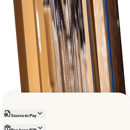
Khả năng mở rộng
Phần mềm phát triển theo doanh nghiệp và đáp ứng
nhu cầu mua sắm tăng khi hoạt động bán lẻ mở rộng.
Thuc day tang truong B2B toan cau
Tham gia mang luoi dang tin cay dang dinh hinh tuong la
thuong mai
Dang ky mien phi
Source-to-Pay