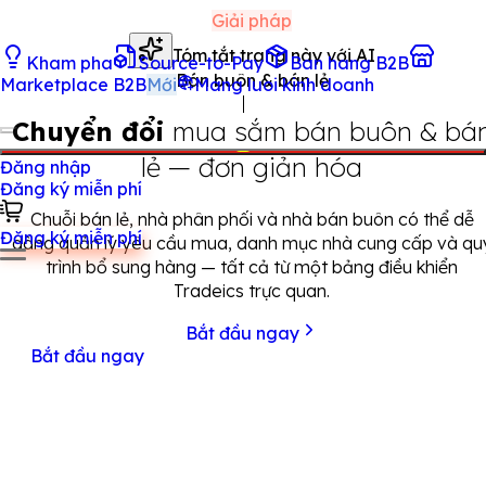
Giải pháp
Tóm tắt trang này với AI
Kham pha
Source-to-Pay
Ban hang B2B
Bán buôn & bán lẻ
Marketplace B2B
Mới
Mang luoi kinh doanh
Chuyển đổi
mua sắm bán buôn & bá
lẻ — đơn giản hóa
Đăng nhập
Đăng ký miễn phí
Chuỗi bán lẻ, nhà phân phối và nhà bán buôn có thể dễ
Đăng ký miễn phí
dàng quản lý yêu cầu mua, danh mục nhà cung cấp và qu
trình bổ sung hàng — tất cả từ một bảng điều khiển
Tradeics trực quan.
Bắt đầu ngay
Bắt đầu ngay