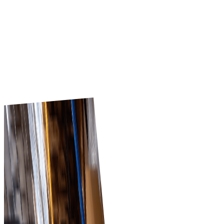
Nhà cung cấp có thể đăng danh mục B2B và tiếp cận
ngay hàng nghìn khách hàng bán lẻ. Với quản lý khách
hàng và xử lý đơn hàng tích hợp, Tradeics giúp nhà cung
cấp mở rộng theo vùng với kiểm soát tốt hơn, giao dịch
nhanh hơn và tự động hóa bán hàng đa địa điểm.
Khám phá ngay
Tại sao Tradeics?
Tradeics giúp doanh nghiệp bán lẻ và bán buôn giảm độ
phức tạp mua sắm, theo dõi chu kỳ cung ứng và phản ứn
nhanh với thay đổi thị trường. Người mua nhận cập nhật
nhà cung cấp theo thời gian thực, còn nhà cung cấp đượ
tiếp cận trực tiếp, đã xác minh với người mua.