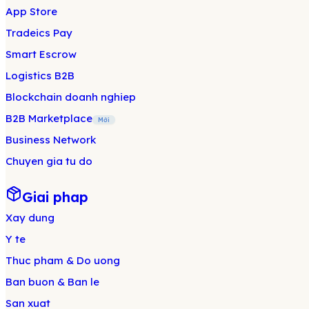
App Store
Tradeics Pay
Smart Escrow
Logistics B2B
Blockchain doanh nghiep
B2B Marketplace
Mới
Business Network
Chuyen gia tu do
Giai phap
Xay dung
Y te
Thuc pham & Do uong
Ban buon & Ban le
San xuat