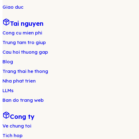
Giao duc
Tai nguyen
Cong cu mien phi
Trung tam tro giup
Cau hoi thuong gap
Blog
Trang thai he thong
Nha phat trien
LLMs
Ban do trang web
Cong ty
Ve chung toi
Tich hop