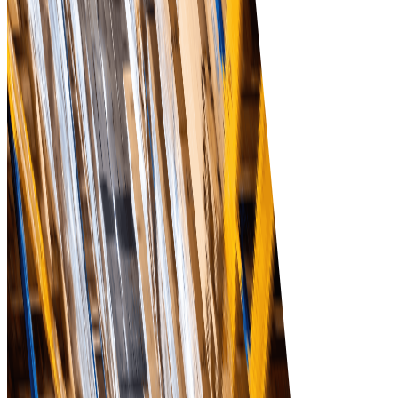
Giảm lỗi thủ công và tiết kiệm thời gian với quy trình mua
sắm tự động nâng cao hiệu quả vận hành.
Bắt đầu
Tradeics mang lại kết
quả kinh doanh thực,
không chỉ tính năng!
Ghé thăm MarketPlace