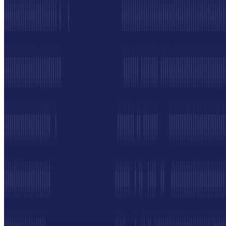
et une expérience acheteur-fournisseur plus
professionnelle—le tout au sein de la même plateforme
Tradeics.
Connectée à vos outils de chaîne
d'approvisionnement et d'achats, cette fonctionnalité
permet une coordination fluide entre acheteurs,
fournisseurs et prestataires logistiques.
S'inscrire gratuitement
Bienvenue dans la Communauté
Développez votre réseau