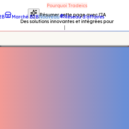
Pourquoi Tradeics
Résumer cette page avec l'IA
2B
Marché B2B
Nouveau
Réseau d'affaires
Des solutions innovantes et intégrées pour