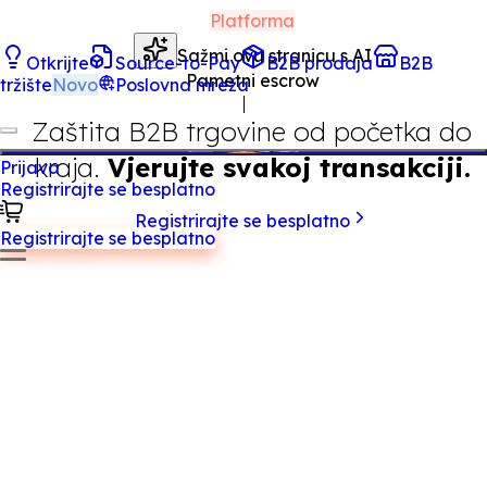
Platforma
Sažmi ovu stranicu s AI
Otkrijte
Source-to-Pay
B2B prodaja
B2B
Pametni escrow
tržište
Novo
Poslovna mreža
Zaštita B2B trgovine od početka do
kraja.
Vjerujte svakoj transakciji.
Prijava
Registrirajte se besplatno
Registrirajte se besplatno
Registrirajte se besplatno