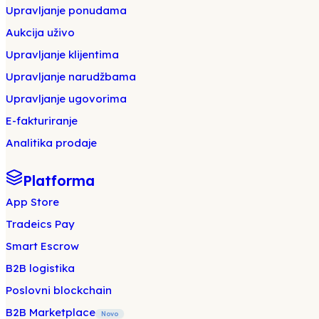
Upravljanje ponudama
Aukcija uživo
Upravljanje klijentima
Upravljanje narudžbama
Upravljanje ugovorima
E-fakturiranje
Analitika prodaje
Platforma
App Store
Tradeics Pay
Smart Escrow
B2B logistika
Poslovni blockchain
B2B Marketplace
Novo