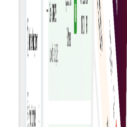
Sigurne transakcije
Zaštitite podatke računa enkripcijom i
autentifikacijom kako biste spriječili neovlašteni
pristup.
Praćenje u stvarnom vremenu
Pratite status računa u stvarnom vremenu radi
nadzora plaćanja i upravljanja potraživanjima.