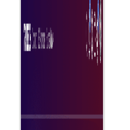
Istraži sada
Zašto odabrati Tradeics Solutions?
Tradeics vam predstavlja rješenje za upravljanje e-
računima — integrirano i brzo poslovno iskustvo koje
olakšava rad računovodstvu.