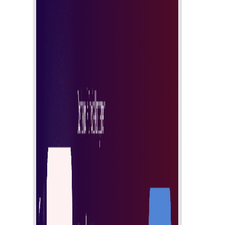
Pojednostavljeni PO i računi
Jednostavno šaljite narudžbenice i brzo primajte račune
Sustav sprječavanja prijevara
Zaštitite nabavu sigurnim sustavom dizajniranim za
sprječavanje prijevara.