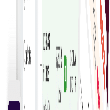
Pojednostavljena usklađenost
Osigurajte usklađenost s financijskim propisima
automatiziranim značajkama koje slijede standarde
fakturiranja.
Učinkovita obrada
Pojednostavite obradu računa automatiziranim
tijekovima rada kako biste smanjili ručne zadatke i
ubrzali odobrenja.