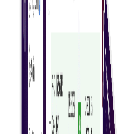
Digitalno fakturiranje
Prijeđite na digitalno fakturiranje za bržu obradu i
lakše upravljanje računima.
Automatizirano naplaćivanje
Automatizirajte naplatu za točno, pravovremeno i