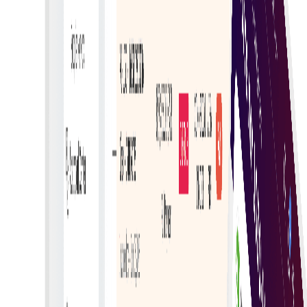
nadzora plaćanja i upravljanja potraživanjima.
Pojednostavljena usklađenost
Osigurajte usklađenost s financijskim propisima
automatiziranim značajkama koje slijede standarde
fakturiranja.
Učinkovita obrada
Pojednostavite obradu računa automatiziranim