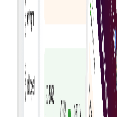
tijekovima rada kako biste smanjili ručne zadatke i
ubrzali odobrenja.
Digitalno fakturiranje
Prijeđite na digitalno fakturiranje za bržu obradu i
lakše upravljanje računima.
Automatizirano naplaćivanje
Automatizirajte naplatu za točno, pravovremeno i
učinkovito generiranje i dostavu računa.