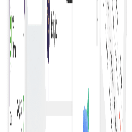
Besprijekorna integracija
Integrirajte se s postojećim računovodstvenim sustavim
za jedinstveno upravljanje i usklađivanje računa.
Smanjenje pogrešaka
Smanjite pogreške u fakturiranju automatskim
provjerama i validacijama za bolju točnost i manje
sporova.