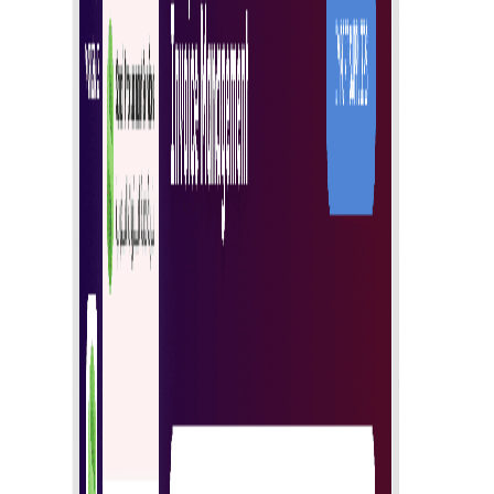
Sveobuhvatno izvještavanje
Pristupite detaljnim izvještajima za uvid i učinkovito
upravljanje nabavom.
Učinkovito upravljanje tijekom rada
Optimizirajte tijek nabave integriranim alatima za bolju
učinkovitost i točnost.
Započni
E-fakturiranje koje ubrzava računovodstvo i jača
usklađenost