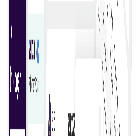
Započni kupnju
Prilagodljivi predlošci
Koristite prilagodljive predloške računa za profesionaln
i prilagođene račune.