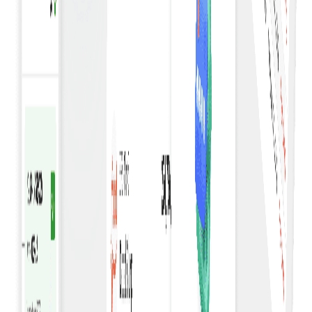
Prilagodljivi predlošci
Koristite prilagodljive predloške računa za profesionaln
i prilagođene račune.
Besprijekorna integracija
Integrirajte se s postojećim računovodstvenim sustavim
za jedinstveno upravljanje i usklađivanje računa.