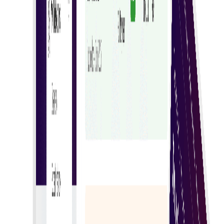
učinkovito generiranje i dostavu računa.
Sigurne transakcije
Zaštitite podatke računa enkripcijom i
autentifikacijom kako biste spriječili neovlašteni
pristup.
Praćenje u stvarnom vremenu
Pratite status računa u stvarnom vremenu radi