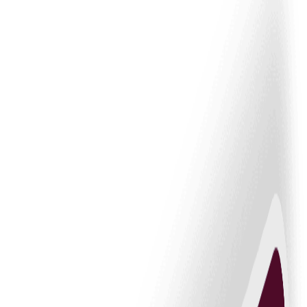
ima e-potpisa za brze i sigurne odobrenja.