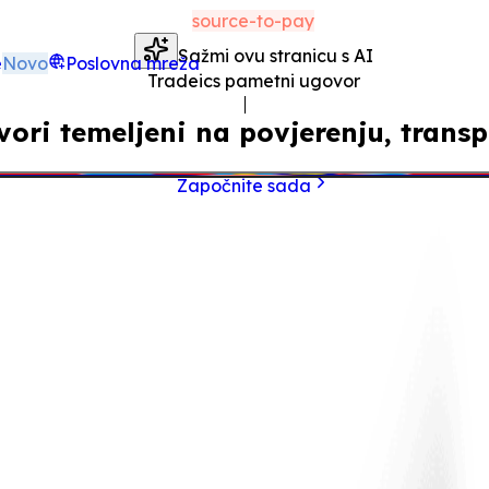
source-to-pay
Sažmi ovu stranicu s AI
e
Novo
Poslovna mreža
Tradeics pametni ugovor
ori temeljeni na povjerenju, transp
Započnite sada
nja i nejasnoće pretvaranjem sporazuma u sigurne, samoiz
 točna plaćanja i potpunu transparentnost između kupac
rgovati automatizacijom povjerenja. Zamjenom ručnih ug
enje.
Pametniji način upravljanja nabavom—siguran, skalabil