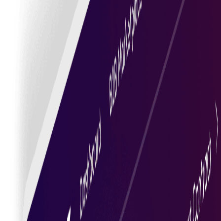
Posjetite tržnicu
Automatizirani sporazumi