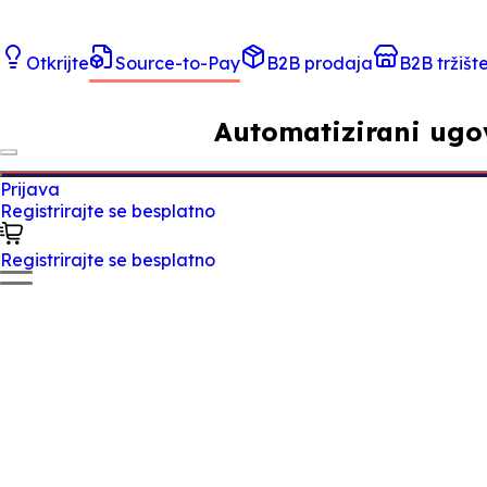
Otkrijte
Source-to-Pay
B2B prodaja
B2B tržišt
Automatizirani ugov
Prijava
Registrirajte se besplatno
Registrirajte se besplatno
Tradeics Smart Contracts uklanjaju papirologiju, kašnje
automatski provode—osiguravajući pravodobnu isporuku,
Istražite sada
Zašto odabrati Tradeics?
Tradeics je pomogao kupcima i dobavljačima pouzdano t
smanjuju rizik, poboljšavaju usklađenost i ubrzavaju izvrš