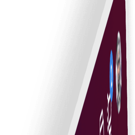
nosti i učinkovitog upravljanja promjenama.
e do obnove.
cijelog procesa upravljanja ugovorima.