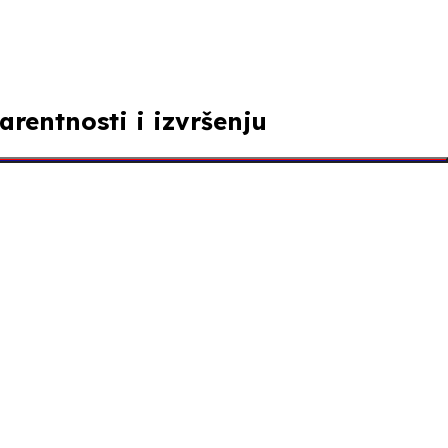
arentnosti i izvršenju
vršne digitalne ugovore. Nakon dogovora, uvjeti se
a i dobavljača.
ovora samoizvršnim digitalnim sporazumima, tvrtke
an i stvoren za ozbiljan biznis.