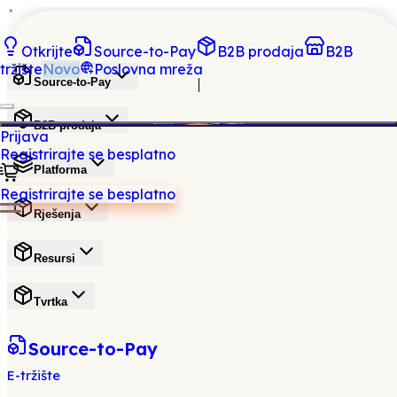
Otkrijte
Source-to-Pay
B2B prodaja
B2B
tržište
Novo
Poslovna mreža
Source-to-Pay
B2B prodaja
Prijava
Registrirajte se besplatno
Platforma
Registrirajte se besplatno
Rješenja
Resursi
Tvrtka
Source-to-Pay
E-tržište