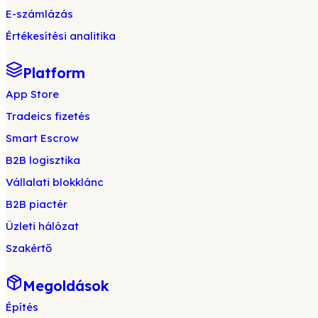
E-számlázás
Értékesítési analitika
Platform
App Store
Tradeics fizetés
Smart Escrow
B2B logisztika
Vállalati blokklánc
B2B piactér
Üzleti hálózat
Szakértő
Megoldások
Építés