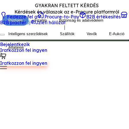
GYAKRAN FELTETT KÉRDÉS
Kérdések és válaszok az e-Procure platformról
Fedezze fel a
Procure-to-Pay
B2B értékesítés
Platform
Fizetés
Biztonság és adatvédelem
B2B piactér
Új
Üzleti hálózat
Intelligens szerződések
Szállítók
Vevők
E-Aukció
Bejelentkezik
Általános
Iratkozzon fel ingyen
 a Tradeics?
Iratkozzon fel ingyen
deics egy SaaS-alapú piactér, amely lehetővé teszi
ág minden tájáról érkező vállalatok számára, hogy
kapcsolják és kezeljék B2B vásárlásaikat és
saikat.
an alkalmazhatom a Tradeics-et a
alkozásomban?
n létre ingyenes munkaterületet most a Tradeics
ségével, platformunk nem igényel implementációt,
 a felhőben kínáljuk. Nagyon könnyű elindulni a