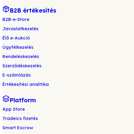
B2B értékesítés
B2B-e-Store
Javaslatkezelés
Élő e-Aukció
Ügyfélkezelés
Rendeléskezelés
Szerződéskezelés
E-számlázás
Értékesítési analitika
Platform
App Store
Tradeics fizetés
Smart Escrow