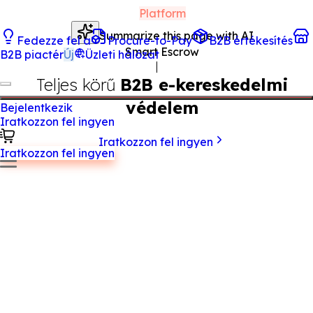
Platform
Summarize this page with AI
Fedezze fel a
Procure-to-Pay
B2B értékesítés
Smart Escrow
B2B piactér
Új
Üzleti hálózat
Teljes körű
B2B e-kereskedelmi
védelem
Bejelentkezik
Iratkozzon fel ingyen
Iratkozzon fel ingyen
Iratkozzon fel ingyen