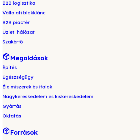
B2B logisztika
Vállalati blokklánc
B2B piactér
Üzleti hálózat
Szakértő
Megoldások
Építés
Egészségügy
Élelmiszerek és italok
Nagykereskedelem és kiskereskedelem
Gyártás
Oktatás
Források