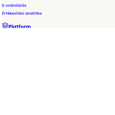
E-számlázás
Értékesítési analitika
Platform
App Store
Tradeics fizetés
Smart Escrow
B2B logisztika
Vállalati blokklánc
B2B piactér
Üzleti hálózat
Szakértő
Megoldások
Építés