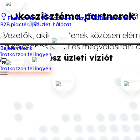
Ökoszisztéma partnerek
Fedezze fel a
Procure-to-Pay
B2B értékesítés
B2B piactér
Új
Üzleti hálózat
Vezetők, akik segítenek közösen elérn
a kölcsönös sikert és megvalósítani 
Bejelentkezik
Iratkozzon fel ingyen
merész üzleti víziót
Iratkozzon fel ingyen