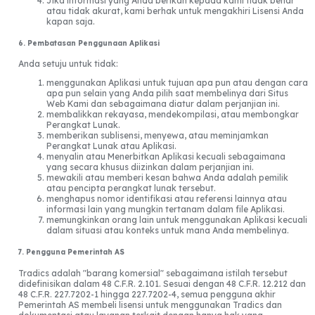
Jika informasi yang Anda berikan kepada kami tidak benar
atau tidak akurat, kami berhak untuk mengakhiri Lisensi Anda
kapan saja.
6. Pembatasan Penggunaan Aplikasi
Anda setuju untuk tidak:
menggunakan Aplikasi untuk tujuan apa pun atau dengan cara
apa pun selain yang Anda pilih saat membelinya dari Situs
Web Kami dan sebagaimana diatur dalam perjanjian ini.
membalikkan rekayasa, mendekompilasi, atau membongkar
Perangkat Lunak.
memberikan sublisensi, menyewa, atau meminjamkan
Perangkat Lunak atau Aplikasi.
menyalin atau Menerbitkan Aplikasi kecuali sebagaimana
yang secara khusus diizinkan dalam perjanjian ini.
mewakili atau memberi kesan bahwa Anda adalah pemilik
atau pencipta perangkat lunak tersebut.
menghapus nomor identifikasi atau referensi lainnya atau
informasi lain yang mungkin tertanam dalam file Aplikasi.
memungkinkan orang lain untuk menggunakan Aplikasi kecuali
dalam situasi atau konteks untuk mana Anda membelinya.
7. Pengguna Pemerintah AS
Tradics adalah "barang komersial" sebagaimana istilah tersebut
didefinisikan dalam 48 C.F.R. 2.101. Sesuai dengan 48 C.F.R. 12.212 dan
48 C.F.R. 227.7202-1 hingga 227.7202-4, semua pengguna akhir
Pemerintah AS membeli lisensi untuk menggunakan Tradics dan