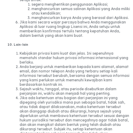
segera menghentikan penggunaan Aplikasi;
menghancurkan semua salinan Aplikasi yang Anda miliki
atau kendalikan;
menghancurkan karya Anda yang berasal dari Aplikasi.
Jika kami secara wajar percaya bahwa Anda menggunakan
Aplikasi di luar ruang lingkup Lisensi ini, Anda setuju untuk
memberikan konfirmasi tertulis tentang kepatuhan Anda,
dalam bentuk yang akan kami buat.
10. Lain-lain
Kebijakan privasi kami kuat dan jelas. Ini sepenuhnya
mematuhi standar hukum privasi informasi internasional yang
berlaku.
Anda berjanji untuk memberikan kepada kami alamat, alamat
email, dan nomor telepon Anda yang terbaru setiap kali
informasi tersebut berubah, bersama dengan semua informasi
yang kami perlukan untuk memenuhi kewajiban kami
berdasarkan kontrak ini.
Sejauh waktu, tanggal, atau periode disebutkan dalam
perjanjian ini, waktu akan menjadi hal yang penting.
Jika ada ketentuan atau bagian dari perjanjian ini yang
dipegang oleh yurisdiksi mana pun sebagai batal, tidak sah,
atau tidak dapat dilaksanakan, maka ketentuan tersebut
akan dianggap diubah atau dikurangi, hanya sejauh yang
diperlukan untuk membawa ketentuan tersebut sesuai dengan
hukum yurisdiksi tersebut dan mencegahnya agar tidak batal,
dan akan mengikat dalam bentuk yang telah diubah atau
dikurangi tersebut. Subjek itu, setiap ketentuan akan