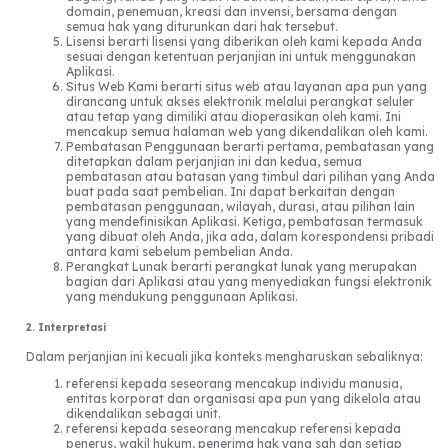
domain, penemuan, kreasi dan invensi, bersama dengan
semua hak yang diturunkan dari hak tersebut.
Lisensi berarti lisensi yang diberikan oleh kami kepada Anda
sesuai dengan ketentuan perjanjian ini untuk menggunakan
Aplikasi.
Situs Web Kami berarti situs web atau layanan apa pun yang
dirancang untuk akses elektronik melalui perangkat seluler
atau tetap yang dimiliki atau dioperasikan oleh kami. Ini
mencakup semua halaman web yang dikendalikan oleh kami.
Pembatasan Penggunaan berarti pertama, pembatasan yang
ditetapkan dalam perjanjian ini dan kedua, semua
pembatasan atau batasan yang timbul dari pilihan yang Anda
buat pada saat pembelian. Ini dapat berkaitan dengan
pembatasan penggunaan, wilayah, durasi, atau pilihan lain
yang mendefinisikan Aplikasi. Ketiga, pembatasan termasuk
yang dibuat oleh Anda, jika ada, dalam korespondensi pribadi
antara kami sebelum pembelian Anda.
Perangkat Lunak berarti perangkat lunak yang merupakan
bagian dari Aplikasi atau yang menyediakan fungsi elektronik
yang mendukung penggunaan Aplikasi.
2. Interpretasi
Dalam perjanjian ini kecuali jika konteks mengharuskan sebaliknya:
referensi kepada seseorang mencakup individu manusia,
entitas korporat dan organisasi apa pun yang dikelola atau
dikendalikan sebagai unit.
referensi kepada seseorang mencakup referensi kepada
penerus, wakil hukum, penerima hak yang sah dan setiap