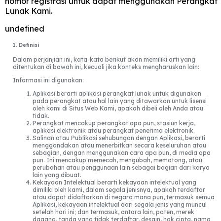
nomor registrasi untuk dapat menggunakan Perangkat
Lunak Kami.
undefined
1. Definisi
Dalam perjanjian ini, kata-kata berikut akan memiliki arti yang
ditentukan di bawah ini, kecuali jika konteks mengharuskan lain:
Informasi ini digunakan:
Aplikasi berarti aplikasi perangkat lunak untuk digunakan
pada perangkat atau hal lain yang ditawarkan untuk lisensi
oleh kami di Situs Web Kami, apakah dibeli oleh Anda atau
tidak.
Perangkat mencakup perangkat apa pun, stasiun kerja,
aplikasi elektronik atau perangkat penerima elektronik.
Salinan atau Publikasi sehubungan dengan Aplikasi, berarti
menggandakan atau menerbitkan secara keseluruhan atau
sebagian, dengan menggunakan cara apa pun, di media apa
pun. Ini mencakup memecah, mengubah, memotong, atau
perubahan atau penggunaan lain sebagai bagian dari karya
lain yang dibuat.
Kekayaan Intelektual berarti kekayaan intelektual yang
dimiliki oleh kami, dalam segala jenisnya, apakah terdaftar
atau dapat didaftarkan di negara mana pun, termasuk semua
Aplikasi, kekayaan intelektual dari segala jenis yang muncul
setelah hari ini; dan termasuk, antara lain, paten, merek
dagang, tanda yang tidak terdaftar, desain, hak cipta, nama