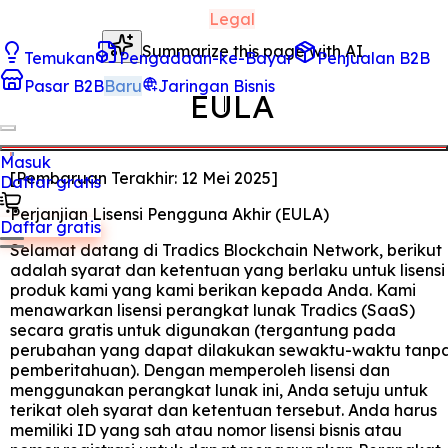
Legal
Summarize this page with AI
Temukan
Pengadaan-ke-Bayar
Penjualan B2B
Pasar B2B
Baru
Jaringan Bisnis
EULA
Masuk
[
Pembaruan Terakhir:
12 Mei 2025
]
Daftar gratis
Perjanjian Lisensi Pengguna Akhir (EULA)
Daftar gratis
Selamat datang di Tradics Blockchain Network, berikut
adalah syarat dan ketentuan yang berlaku untuk lisensi
produk kami yang kami berikan kepada Anda. Kami
menawarkan lisensi perangkat lunak Tradics (SaaS)
secara gratis untuk digunakan (tergantung pada
perubahan yang dapat dilakukan sewaktu-waktu tanp
pemberitahuan). Dengan memperoleh lisensi dan
menggunakan perangkat lunak ini, Anda setuju untuk
terikat oleh syarat dan ketentuan tersebut. Anda harus
memiliki ID yang sah atau nomor lisensi bisnis atau