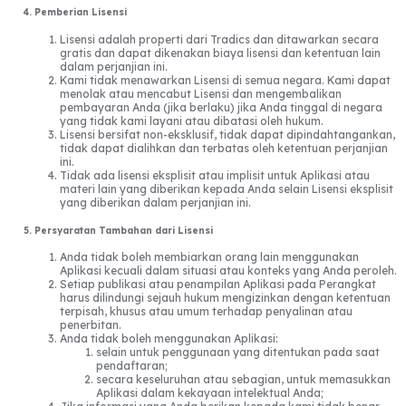
4. Pemberian Lisensi
Lisensi adalah properti dari Tradics dan ditawarkan secara
gratis dan dapat dikenakan biaya lisensi dan ketentuan lain
dalam perjanjian ini.
Kami tidak menawarkan Lisensi di semua negara. Kami dapat
menolak atau mencabut Lisensi dan mengembalikan
pembayaran Anda (jika berlaku) jika Anda tinggal di negara
yang tidak kami layani atau dibatasi oleh hukum.
Lisensi bersifat non-eksklusif, tidak dapat dipindahtangankan,
tidak dapat dialihkan dan terbatas oleh ketentuan perjanjian
ini.
Tidak ada lisensi eksplisit atau implisit untuk Aplikasi atau
materi lain yang diberikan kepada Anda selain Lisensi eksplisit
yang diberikan dalam perjanjian ini.
5. Persyaratan Tambahan dari Lisensi
Anda tidak boleh membiarkan orang lain menggunakan
Aplikasi kecuali dalam situasi atau konteks yang Anda peroleh.
Setiap publikasi atau penampilan Aplikasi pada Perangkat
harus dilindungi sejauh hukum mengizinkan dengan ketentuan
terpisah, khusus atau umum terhadap penyalinan atau
penerbitan.
Anda tidak boleh menggunakan Aplikasi:
selain untuk penggunaan yang ditentukan pada saat
pendaftaran;
secara keseluruhan atau sebagian, untuk memasukkan
Aplikasi dalam kekayaan intelektual Anda;