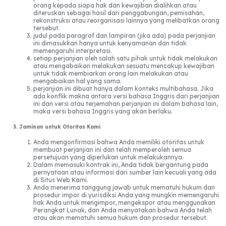
orang kepada siapa hak dan kewajiban dialihkan atau
diteruskan sebagai hasil dari penggabungan, pemisahan,
rekonstruksi atau reorganisasi lainnya yang melibatkan orang
tersebut.
judul pada paragraf dan lampiran (jika ada) pada perjanjian
ini dimasukkan hanya untuk kenyamanan dan tidak
memengaruhi interpretasi.
setiap perjanjian oleh salah satu pihak untuk tidak melakukan
atau mengabaikan melakukan sesuatu mencakup kewajiban
untuk tidak membiarkan orang lain melakukan atau
mengabaikan hal yang sama.
perjanjian ini dibuat hanya dalam konteks multibahasa. Jika
ada konflik makna antara versi bahasa Inggris dari perjanjian
ini dan versi atau terjemahan perjanjian ini dalam bahasa lain,
maka versi bahasa Inggris yang akan berlaku.
3. Jaminan untuk Otoritas Kami
Anda mengonfirmasi bahwa Anda memiliki otoritas untuk
membuat perjanjian ini dan telah memperoleh semua
persetujuan yang diperlukan untuk melakukannya.
Dalam memasuki kontrak ini, Anda tidak bergantung pada
pernyataan atau informasi dari sumber lain kecuali yang ada
di Situs Web Kami.
Anda menerima tanggung jawab untuk mematuhi hukum dan
prosedur impor di yurisdiksi Anda yang mungkin memengaruhi
hak Anda untuk mengimpor, mengekspor atau menggunakan
Perangkat Lunak, dan Anda menyatakan bahwa Anda telah
atau akan mematuhi semua hukum dan prosedur tersebut.