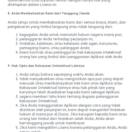
dokumentasi atau layanan terkait dengan hanya hak yang
ditetapkan dalam Lisensi ini.
8. Anda Membebaskan Kami dari Tanggung Jawab
Anda setuju untuk membebaskan kami dari semua biaya, klaim, dan
pengeluaran yang timbul langsung atau tidak langsung dari:
kegagalan Anda untuk mematuhi hukum negara mana pun;
pelanggaran Anda terhadap perjanjian ini;
tindakan, kelalaian, atau kelalaian oleh agen, karyawan,
pemegang lisensi, atau pelanggan Anda;
klaim kontrak atau pelanggaran hak kekayaan intelektual
orang lain yang timbul dari penggunaan Aplikasi oleh Anda
9. Hak Cipta dan Kekayaan Intelektual Lainnya
Anda setuju bahwa sepanjang waktu Anda akan:
tidak menyebabkan atau mengizinkan apa pun yang dapat
merusak atau membahayakan hak kami atas Aplikasi atau
Kekayaan Intelektual lainnya atau hak pihak lain yang
karyanya telah disediakan kepada kami sebagai Aplikasi;
segera memberi tahu kami tentang dugaan pelanggaran
Kekayaan Intelektual.
Jika Anda menggunakan Aplikasi dengan cara yang tidak
diizinkan oleh perjanjian ini, kami dapat mengambil tindakan
hukum di mana pun di Dunia. Jika kerugian kepada kami atau
orang lain timbul dari tindakan salah Anda, Anda akan
bertanggung jawab untuk membayar.
Jika kami mengakhiri Lisensi karena pelanggaran Anda, Anda
setuju untuk: