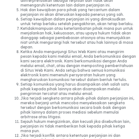
diinterpretasikan sebagai terpisah dan tidak akan
memengaruhi ketentuan lain dalam perjanjian ini.
Hak dan kewajiban para pihak yang tercantum dalam
perjanjian ini akan diteruskan kepada penerus yang sah.
Setiap kewajiban dalam perjanjian ini yang dimaksudkan
untuk tetap berlaku setelah pengakhiran, akan tetap berlaku.
Ketidakmampuan atau keterlambatan pihak mana pun untuk
menjalankan hak, kekuasaan, atau upaya hukum tidak akan
dianggap sebagai pembebasan atasnya atau menunjukkan
niat untuk mengurangi hak tersebut atau hak lainnya di masa
depan.
Ketika Anda mengunjungi Situs Web Kami atau mengirim
pesan kepada kami melalui email, Anda berkomunikasi dengan
kami secara elektronik. Kami berkomunikasi dengan Anda
melalui email, chat, atau dengan memposting pemberitahuan
di Situs Web Kami. Anda setuju bahwa semua komunikasi
elektronik kami memenuhi persyaratan hukum yang
mengharuskan komunikasi tersebut dalam bentuk tertulis.
Setiap komunikasi yang harus disampaikan oleh salah satu
pihak kepada pihak lainnya akan disampaikan melalui
pengiriman tercatat atau melalui email.
Jika terjadi sengketa antara pihak-pihak dalam perjanjian ini,
mereka berjanji untuk mencoba menyelesaikan sengketa
tersebut dengan berkomunikasi secara baik-baik dengan
pihak lainnya dalam proses mediasi sebelum memulai
arbitrase atau litigasi.
Sejauh hukum mengizinkan, dan kecuali jika disebutkan lain,
perjanjian ini tidak memberikan hak kepada pihak ketiga
mana pun.
Jika terjadi konflik antara ketentuan perjanjian ini dan