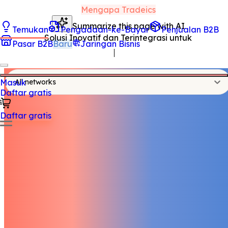
Mengapa Tradeics
Summarize this page with AI
Temukan
Pengadaan-ke-Bayar
Penjualan B2B
Solusi Inovatif dan Terintegrasi untuk
Pasar B2B
Baru
Jaringan Bisnis
Masuk
All networks
Daftar gratis
Daftar gratis