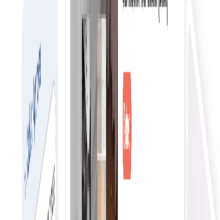
Pengalaman yang aman untuk bertransaksi
Pengalaman yang aman untuk transaksi dan data Anda
dengan tingkat enkripsi tertinggi melalui teknologi
blockchain.
Pengalaman yang lancar untuk e-commerce
Pembelian yang disederhanakan menyederhanakan
proses pembelian, mengurangi kerumitan dan waktu
Bergabunglah dengan Jaringan Sekarang
Pengalaman yang lancar untuk pencarian & filter e-
commerce