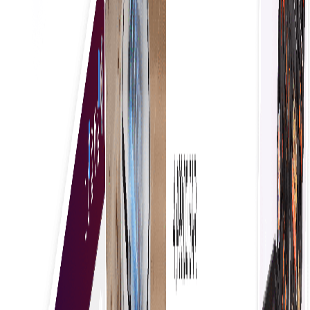
penundaan, memastikan akses tepat waktu ke
barang dan layanan penting.
Visibilitas Penuh
Mengelola dan mengendalikan pengeluaran
organisasi secara efektif akan meningkatkan
kepatuhan terhadap anggaran, mengidentifikasi
peluang penghematan biaya, dan mendorong
pengambilan keputusan strategis untuk
pertumbuhan yang berkelanjutan.
Aturan Bisnis yang Konsisten
Memastikan keseragaman dalam pengambilan
keputusan, meningkatkan kepatuhan, dan
merampingkan proses, yang mengarah pada
peningkatan efisiensi dan mengurangi kesalahan.