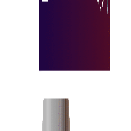
sehingga menyederhanakan proses pengadaan.
Visibilitas dan jangkauan yang lebih baik memungkinka
bisnis terhubung dengan audiens yang lebih luas. Selain
itu, alat bantu canggih menyederhanakan transaksi,
membuatnya lebih cepat dan lebih aman. Pasar sering
kali menampilkan ulasan dan peringkat pengguna,
sehingga membantu pembeli mengambil keputusan yan
tepat. Secara keseluruhan, marketplace mendorong
efisiensi, transparansi, dan inovasi dalam perdagangan,
sehingga sangat penting bagi bisnis modern yang ingin
mengoptimalkan strategi pengadaan mereka.
Jelajahi Sekarang
Mengapa Memilih Solusi Tradeics?
Tradeics memperkenalkan pasar B2B paling terintegrasi
di dunia, di mana Anda dapat dengan cepat
menemukan semua kebutuhan perusahaan Anda untuk
mendapatkan produk & layanan di satu tempat, denga
pengalaman belanja bisnis yang mudah dan cepat