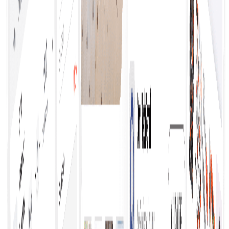
merampingkan proses, yang mengarah pada
peningkatan efisiensi dan mengurangi kesalahan.
Temukan Kebutuhan Bisnis Anda
Menemukan produk dan layanan terbaik melibatkan
penelitian menyeluruh, membandingkan pilihan,
membaca ulasan, dan memanfaatkan rekomendasi
untuk memastikan kualitas, nilai, dan kepuasan
dalam pilihan Anda.
Dapatkan Kutipan dengan Mudah