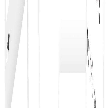
Pembayaran Belanja Perusahaan
Merampingkan pembelian untuk bisnis, menawarkan
proses yang lancar dan efisien yang meningkatkan
produktivitas dan menyederhanakan manajemen
pengeluaran.
Alur Kerja Persetujuan
Mengintegrasikan alur kerja persetujuan Anda dengan
checkout akan menyederhanakan proses pembelian,
memastikan persetujuan tepat waktu, dan meningkatka