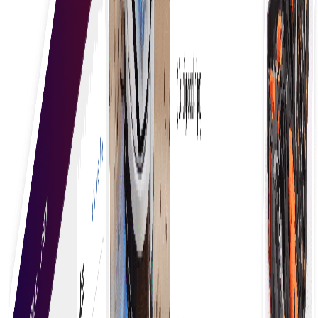
Temukan Kebutuhan Bisnis Anda
Menemukan produk dan layanan terbaik melibatkan
penelitian menyeluruh, membandingkan pilihan,
membaca ulasan, dan memanfaatkan rekomendasi
untuk memastikan kualitas, nilai, dan kepuasan
dalam pilihan Anda.
Dapatkan Kutipan dengan Mudah
Dapatkan penawaran harga dengan mudah dengan
memanfaatkan proses yang efisien yang
menghubungkan pembeli dengan beberapa
pemasok, memungkinkan perbandingan cepat dan