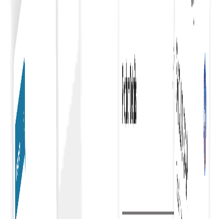
efisiensi dalam operasi pengadaan.
Tautkan Anggaran atau Proyek
Menghubungkan anggaran atau proyek dengan
pesanan Anda dengan mudah merampingkan
manajemen keuangan, memastikan pelacakan yang
akurat dan alokasi sumber daya yang efisien.
Pembayaran Belanja Perusahaan
Merampingkan pembelian untuk bisnis, menawarkan
proses yang lancar dan efisien yang meningkatkan
produktivitas dan menyederhanakan manajemen