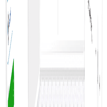
pengeluaran.
Alur Kerja Persetujuan
Mengintegrasikan alur kerja persetujuan Anda dengan
checkout akan menyederhanakan proses pembelian,
memastikan persetujuan tepat waktu, dan meningkatka
efisiensi dalam operasi pengadaan.
Tautkan Anggaran atau Proyek
Menghubungkan anggaran atau proyek dengan