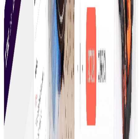
keputusan yang tepat tanpa perlu repot mencari
tahu secara manual.
Ambil Keputusan Pembelian Lebih Cepat
Meningkatkan efisiensi, memungkinkan bisnis untuk
menangkap peluang dengan cepat. Proses yang
efisien, informasi yang jelas, dan opsi yang dapat
diakses memberdayakan pembeli untuk bertindak
tegas dan percaya diri.
Pembelian yang Disederhanakan
Mulai melakukan pengadaan saat itu juga
memungkinkan bisnis untuk membuat keputusan
pembelian segera, merampingkan operasi dan
meningkatkan efisiensi. Pendekatan ini mengurangi
penundaan, memastikan akses tepat waktu ke
barang dan layanan penting.