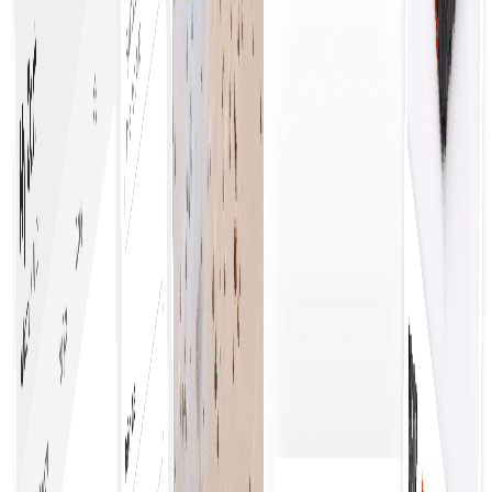
Visibilitas Penuh
Mengelola dan mengendalikan pengeluaran
organisasi secara efektif akan meningkatkan
kepatuhan terhadap anggaran, mengidentifikasi
peluang penghematan biaya, dan mendorong
pengambilan keputusan strategis untuk
pertumbuhan yang berkelanjutan.
Aturan Bisnis yang Konsisten
Memastikan keseragaman dalam pengambilan
keputusan, meningkatkan kepatuhan, dan