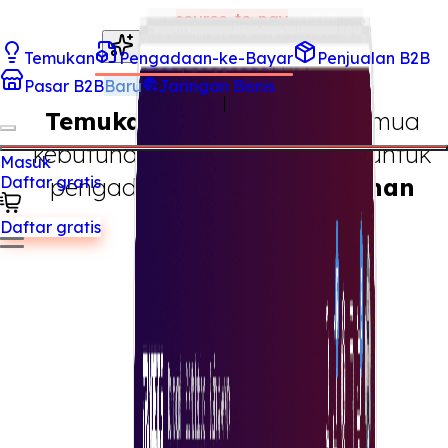
source-to-pay
Summarize this page with AI
Temukan
Pengadaan-ke-Bayar
Penjualan B2B
MarketPlace
Pasar B2B
Baru
Jaringan Bisnis
Temukan dengan cepat
semua
kebutuhan perusahaan Anda untuk
Masuk
pengadaan
produk & layanan
Daftar gratis
Daftar gratis
Kunjungi Pasar
Marketplace menawarkan banyak manfaat, termasuk
peningkatan aksesibilitas bagi pembeli dan penjual,
mendorong persaingan yang sering kali menghasilkan
harga yang lebih baik. Marketplace menyediakan
platform terpusat untuk beragam produk dan layanan,