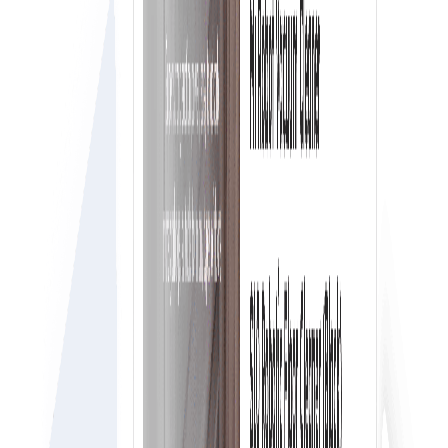
Pengguna ruang kerja gratis & tidak terbatas
Dapatkan pengguna ruang kerja gratis dan tak terbata
di mana Anda dapat menambahkan semua karyawan
perusahaan Anda ke akun pembeli Anda di e-Procure.
Alur kerja persetujuan waktu nyata
Setiap pengguna dapat memesan apa yang dia
butuhkan dengan mudah dengan alur kerja persetujuan
real time untuk mengontrol pengeluaran perusahaan
Anda dengan mudah.