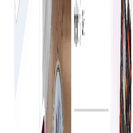
Kunjungi MarketPlace
Pembelian yang Disederhanakan
Mulai melakukan pengadaan saat itu juga
memungkinkan bisnis untuk membuat keputusan
pembelian segera, merampingkan operasi dan
meningkatkan efisiensi. Pendekatan ini mengurangi