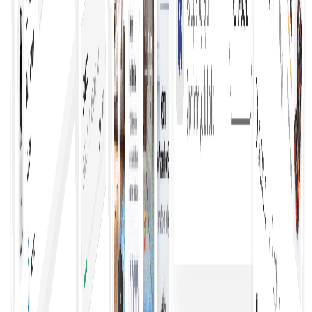
Dapatkan penawaran harga dengan mudah dengan
memanfaatkan proses yang efisien yang
menghubungkan pembeli dengan beberapa
pemasok, memungkinkan perbandingan cepat dan
keputusan yang tepat tanpa perlu repot mencari
tahu secara manual.
Ambil Keputusan Pembelian Lebih Cepat
Meningkatkan efisiensi, memungkinkan bisnis untuk
menangkap peluang dengan cepat. Proses yang
efisien, informasi yang jelas, dan opsi yang dapat
diakses memberdayakan pembeli untuk bertindak
tegas dan percaya diri.