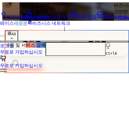
즉시 잠금 해제
비즈니
글로벌 잠재력
간편한
발견하기
조달에서 결제까지
B2B 영업
B2B 마켓플
KNOW MORE
KNOW
레이스
새로운
비즈니스 네트워크
All
제품 및 서
비스 검색
로그인
무료로 가입하십시오
Ctrl
K
무료로 가입하십시오