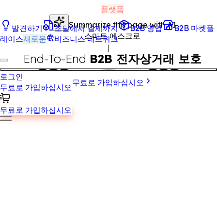
플랫폼
Summarize this page with AI
발견하기
조달에서 결제까지
B2B 영업
B2B 마켓플
스마트 에스크로
레이스
새로운
비즈니스 네트워크
End-To-End
B2B 전자상거래 보호
로그인
무료로 가입하십시오
무료로 가입하십시오
무료로 가입하십시오