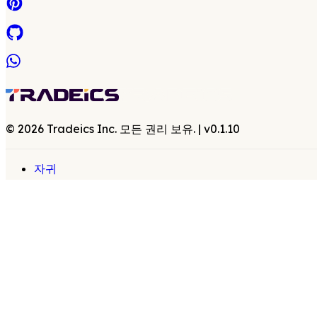
©
2026
Tradeics Inc. 모든 권리 보유.
| v
0.1.10
자귀
|
은둔
|
에라