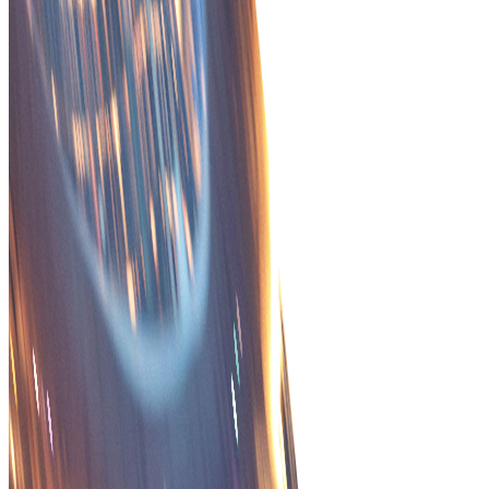
Tradeics levert echte
bedrijfsresultaten, niet
alleen features!
Bezoek de MarketPlace
Gestroomlijnde processen
Vereenvoudig orderbeheer met geautomatiseerde
workflows die handmatige taken verminderen en de