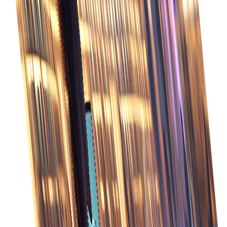
Controleer de orderstatus in realtime om
nauwkeurige levertijden te garanderen en
problemen onmiddellijk op te lossen.
Verbeterde nauwkeurigheid
Minimaliseer fouten met geautomatiseerde
orderinvoer en verwerking, wat leidt tot een hogere
nauwkeurigheid bij de uitvoering.
Verbeterde zichtbaarheid