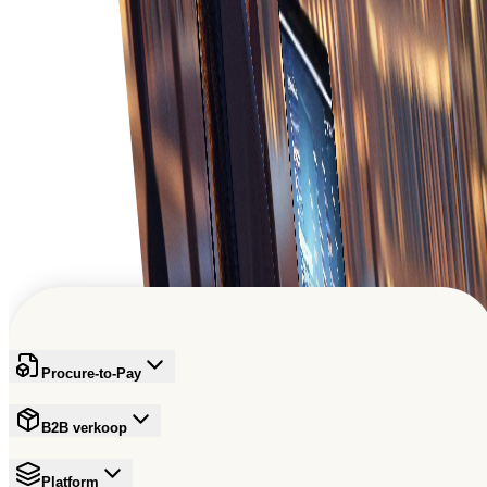
Een superieure klantenservice bieden met tijdige
updates en nauwkeurige informatie over de status
en levering van bestellingen.
Een wereldwijd zakelijk netwerk
De volgende generatie inspireren en hun vooruitgang
stimuleren.
Gratis aanmelden
Procure-to-Pay
B2B verkoop
Platform