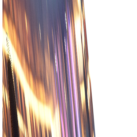
efficiëntie verhogen.
Volgen in realtime
Controleer de orderstatus in realtime om
nauwkeurige levertijden te garanderen en
problemen onmiddellijk op te lossen.
Verbeterde nauwkeurigheid
Minimaliseer fouten met geautomatiseerde
orderinvoer en verwerking, wat leidt tot een hogere