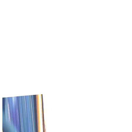
Tradeics vereenvoudigt vendor onboarding, helpt
contracten te volgen en verbetert inkoopworkflows.
Kopers krijgen controle over leveringen en verminderen
overbesteding. Gebouwd voor budgetbewuste
instellingen die geen inkoopfouten kunnen permitteren.