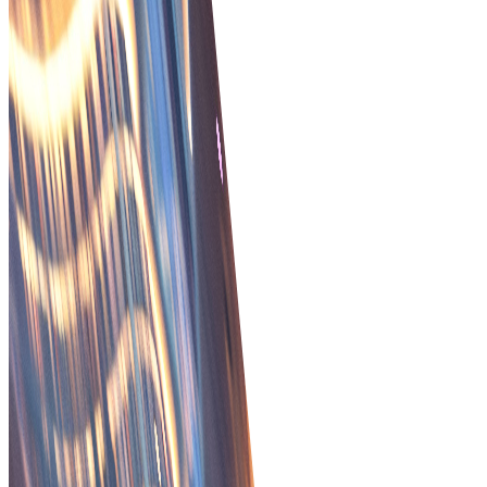
Innovatieve B2B betaaloplossing
Geavanceerd B2B-betalingssysteem om uw zakelijke
transacties te stroomlijnen en te beveiligen.
Veilig transactiebeheer
Verbeter de veiligheid en efficiëntie van bestellingen me
functies voor realtime tracering en fraudepreventie.
Aan de slag