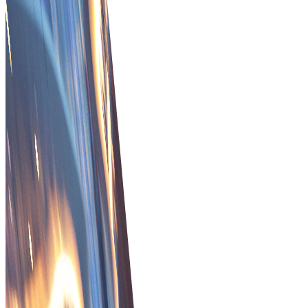
Fraudepreventie en koperscommitment
Een systeem dat verkoopfraude voorkomt en de
betrokkenheid van kopers garandeert voor veilige
transacties.
Bestellingen in realtime volgen
Bied klanten realtime ordertracering voor snellere,
veiligere orderontvangst en -beheer.