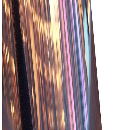
nauwkeurigheid bij de uitvoering.
Verbeterde zichtbaarheid
Krijg uitgebreid inzicht in orderstatus,
voorraadniveaus en klantinteracties voor betere
besluitvorming.
Snellere levering
Versnel de orderverwerking door processen te
optimaliseren en vertragingen te verminderen met