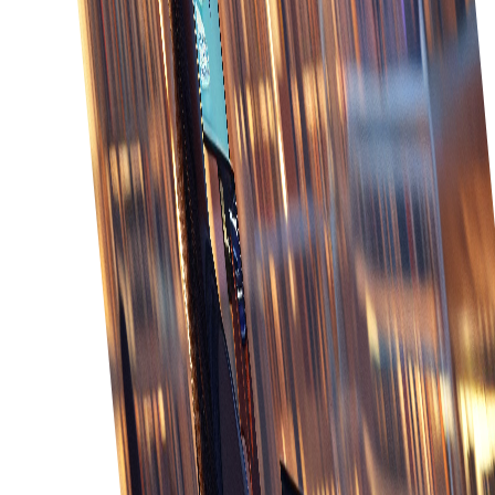
Krijg uitgebreid inzicht in orderstatus,
voorraadniveaus en klantinteracties voor betere
besluitvorming.
Snellere levering
Versnel de orderverwerking door processen te
optimaliseren en vertragingen te verminderen met
behulp van geïntegreerde systemen.
Betere klantenservice