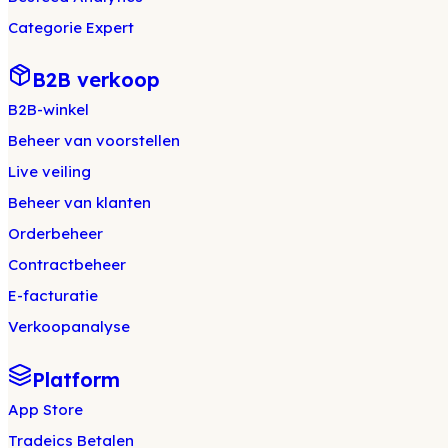
Categorie Expert
B2B verkoop
B2B-winkel
Beheer van voorstellen
Live veiling
Beheer van klanten
Orderbeheer
Contractbeheer
E-facturatie
Verkoopanalyse
Platform
App Store
Tradeics Betalen