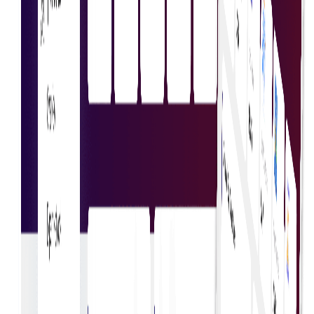
Bezoek de markt
Financieel inzicht
Krijg diepgaand inzicht in uitgavenpatronen om
weloverwogen financiële beslissingen te nemen en
budgetten te optimaliseren.
Kostenanalyse