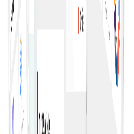
Analyse van leveranciers
Evalueer de prestaties en uitgaven van leveranciers om
betere voorwaarden te bedingen en de relaties met
leveranciers te optimaliseren.
Trendidentificatie