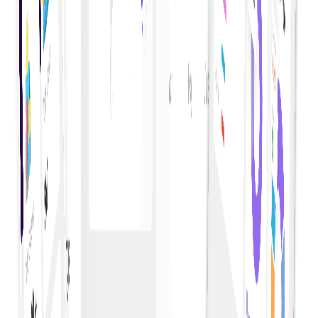
Visualisatie van gegevens
Gebruik visuele dashboards en grafieken om
complexe uitgavengegevens en trends eenvoudig te
interpreteren.
Categorisering van uitgaven
Categoriseren en classificeren van uitgaven voor
betere tracering, analyse en beheer van financiële
middelen.