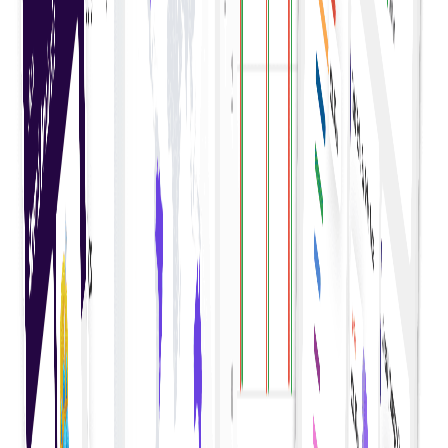
Bijhouden budget
De naleving van het budget bewaken en bijhouden
met realtime analyses om ervoor te zorgen dat de
financiële doelstellingen worden gehaald.
Onkostenrapportage
Genereer uitgebreide rapporten over uitgaven om
uitgaventrends te evalueren en financiële prestaties
te beheren.