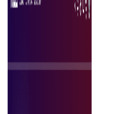
en inkoopactiviteiten gestroomlijnd en efficiënt verlopen.
Profiteer van de voordelen van een cloudgebaseerd
systeem dat realtime inzichten biedt, de controle
verbetert en de administratie vereenvoudigt, waardoor
het gemakkelijker wordt om uw bedrijfsdoelen te
bereiken.
Nu verkennen
Waarom kiezen voor Tradeics Solutions?
Tradeics introduceert de moderne en krachtige tool voo
uitgavenanalyse om uw inkoop te beheren en uw
uitgaven te analyseren.