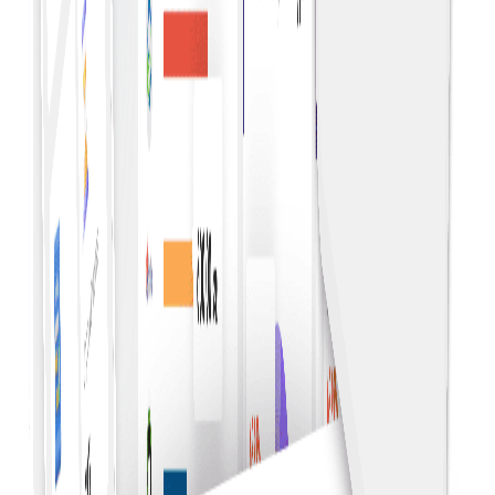
Evalueer de prestaties en uitgaven van leveranciers om
betere voorwaarden te bedingen en de relaties met
leveranciers te optimaliseren.
Trendidentificatie
Trends en patronen in uitgaven door de tijd heen
identificeren om strategische beslissingen te nemen en
toekomstige behoeften te voorspellen.
Strategische planning