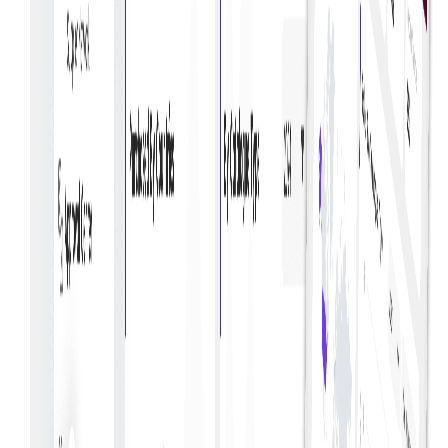
Analyseer uitgavengegevens om mogelijkheden voor
kostenbesparing te identificeren en de financiële
efficiëntie van afdelingen te verbeteren.
Bijhouden budget
De naleving van het budget bewaken en bijhouden
met realtime analyses om ervoor te zorgen dat de
financiële doelstellingen worden gehaald.
Onkostenrapportage