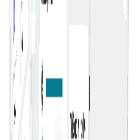
Trends en patronen in uitgaven door de tijd heen
identificeren om strategische beslissingen te nemen en
toekomstige behoeften te voorspellen.
Strategische planning
Gebruik uitgavenanalyses ter ondersteuning van
strategische planning en budgettoewijzing op basis van
datagestuurde inzichten.
Analyse van leveranciers