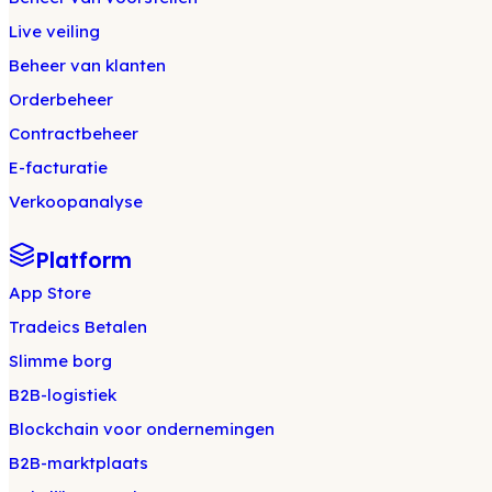
Live veiling
Beheer van klanten
Orderbeheer
Contractbeheer
E-facturatie
Verkoopanalyse
Platform
App Store
Tradeics Betalen
Slimme borg
B2B-logistiek
Blockchain voor ondernemingen
B2B-marktplaats