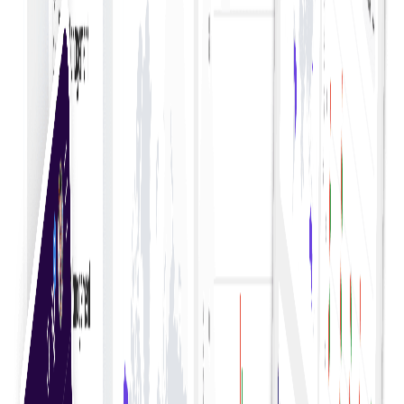
Genereer uitgebreide rapporten over uitgaven om
uitgaventrends te evalueren en financiële prestaties
te beheren.
Visualisatie van gegevens
Gebruik visuele dashboards en grafieken om
complexe uitgavengegevens en trends eenvoudig te
interpreteren.
Categorisering van uitgaven