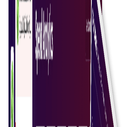
Organisatorisch overzicht
Binnen enkele seconden toegang tot een uitgebreide
analyse van je hele organisatie voor weloverwogen
beslissingen.
Blockchain-codering
Zorg ervoor dat alle informatie veilig wordt versleuteld
met behulp van geavanceerde blockchaintechnologie
voor gegevensintegriteit.