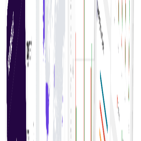
Categoriseren en classificeren van uitgaven voor
betere tracering, analyse en beheer van financiële
middelen.
Financieel inzicht
Krijg diepgaand inzicht in uitgavenpatronen om
weloverwogen financiële beslissingen te nemen en
budgetten te optimaliseren.
Kostenanalyse
Analyseer uitgavengegevens om mogelijkheden voor
kostenbesparing te identificeren en de financiële
efficiëntie van afdelingen te verbeteren.