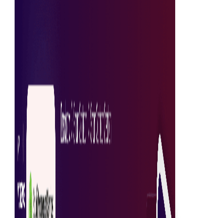
Analyse van transacties
Bekijk en analyseer snel eerdere of huidige
inkooptransacties voor waardevolle inzichten.