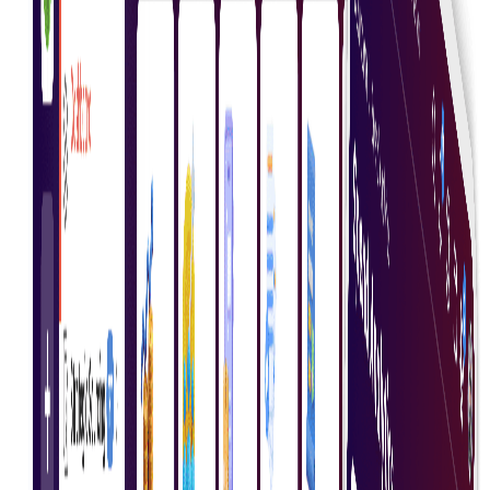
Real-Time Rapportage
Ontvang direct gedetailleerde rapporten om
inkoopactiviteiten te controleren en tijdig aanpassingen
te doen.
Aan de slag
Moderne en krachtige tool voor uitgavenanalyse