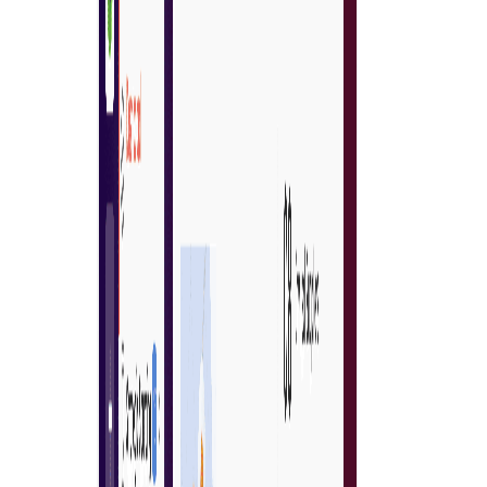
Soepele ervaring voor e-commerce
Vereenvoudigde inkoop stroomlijnt het aankoopproces,
vermindert complexiteit en tijd
Word nu lid van het netwerk
Leveranciersbeheer dat prestaties, compliance en
vertrouwen versterkt