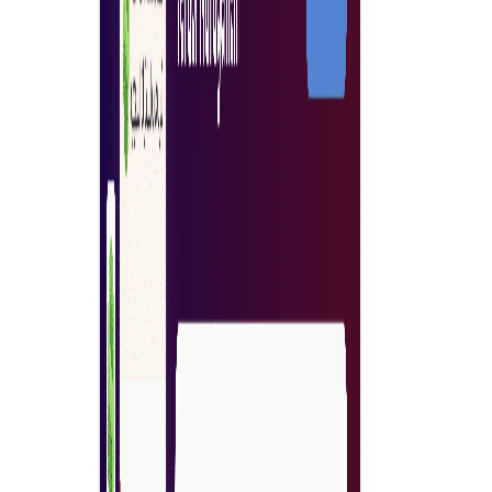
Goedkeuringsworkflow in realtime
Elke gebruiker kan eenvoudig bestellen wat hij nodig
heeft met een realtime goedkeuringsworkflow om de
uitgaven van je bedrijf eenvoudig te controleren.
Veilige ervaring voor transactie
Veilige ervaring voor je transacties en gegevens met het
hoogste coderingsniveau via de blockchaintechnologie.