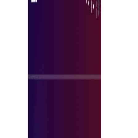
het automatiseren van routinetaken tijd, waardoor
bedrijven zich kunnen richten op strategische initiatieven
en sterkere relaties met leveranciers kunnen
onderhouden.
Nu verkennen
Waarom kiezen voor Tradeics Solutions?
Tradeics introduceert de meest geïntegreerde B2B
marktplaats ter wereld, waar u snel alle producten en
diensten kunt vinden die uw bedrijf nodig heeft, met een
gemakkelijke en snelle business shopping ervaring.