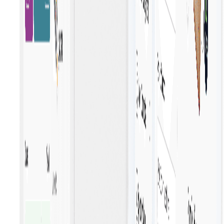
Zakelijk winkelen Afrekenen
Stroomlijnt de inkoop voor bedrijven en biedt een
naadloos, efficiënt proces dat de productiviteit verhoog
en het uitgavenbeheer vereenvoudigt.
Goedkeuringsworkflow
De integratie van je goedkeuringsworkflow met kassa's
stroomlijnt het inkoopproces, zorgt voor tijdige
goedkeuringen en verhoogt de efficiëntie van
inkoopactiviteiten.