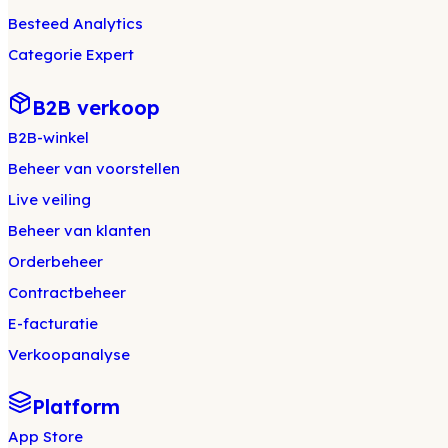
Besteed Analytics
Categorie Expert
B2B verkoop
B2B-winkel
Beheer van voorstellen
Live veiling
Beheer van klanten
Orderbeheer
Contractbeheer
E-facturatie
Verkoopanalyse
Platform
App Store