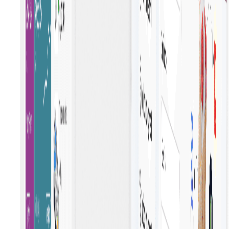
Goedkeuringsworkflow
De integratie van je goedkeuringsworkflow met kassa's
stroomlijnt het inkoopproces, zorgt voor tijdige
goedkeuringen en verhoogt de efficiëntie van
inkoopactiviteiten.
Link Budget of Project
Door eenvoudig budgetten of projecten te koppelen aa
uw bestelling stroomlijnt u het financieel beheer en zorgt
u voor nauwkeurige tracering en efficiënte toewijzing
van middelen.