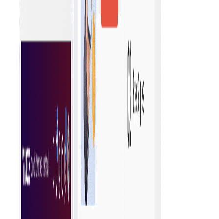
Consistente bedrijfsregels
Handhaaf eenvoudig inkoopregels voor uw
organisatie. Het zorgt voor uniformiteit in
besluitvorming, betere naleving en gestroomlijnde
processen, wat leidt tot verbeterde efficiëntie en
minder fouten.
Vind de behoeften van uw bedrijf
Om de beste producten en diensten te ontdekken,
moet je grondig onderzoek doen, opties vergelijken,
recensies lezen en aanbevelingen gebruiken om de
kwaliteit, waarde en tevredenheid van je keuzes te
garanderen.