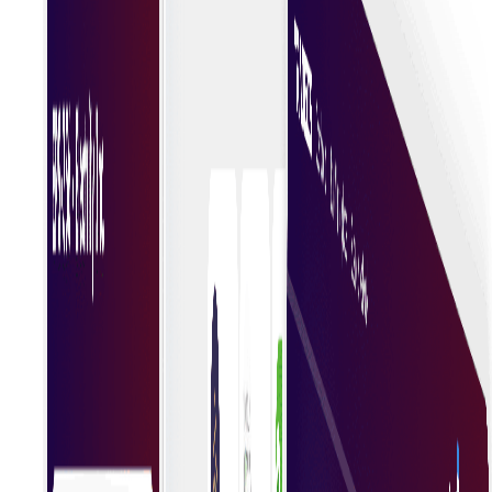
Door ter plekke te beginnen met inkopen, kunnen
bedrijven onmiddellijke inkoopbeslissingen nemen,
waardoor hun activiteiten worden gestroomlijnd en
de efficiëntie wordt verhoogd. Deze aanpak
vermindert vertragingen en zorgt voor tijdige
toegang tot essentiële goederen en diensten.
Volledige zichtbaarheid
Het effectief beheren en controleren van de
uitgaven van de organisatie verbetert de naleving
van het budget, identificeert mogelijkheden om
kosten te besparen en bevordert strategische
besluitvorming voor duurzame groei.