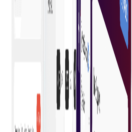
Verbetert de efficiëntie, zodat bedrijven snel kansen
kunnen grijpen. Gestroomlijnde processen, duidelijke
informatie en toegankelijke opties stellen kopers in
staat om besluitvaardig en vol vertrouwen te
handelen.