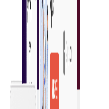
Vereenvoudigde inkoop
Door ter plekke te beginnen met inkopen, kunnen
bedrijven onmiddellijke inkoopbeslissingen nemen,
waardoor hun activiteiten worden gestroomlijnd en
de efficiëntie wordt verhoogd. Deze aanpak
vermindert vertragingen en zorgt voor tijdige
toegang tot essentiële goederen en diensten.
Volledige zichtbaarheid
Het effectief beheren en controleren van de
uitgaven van de organisatie verbetert de naleving
van het budget, identificeert mogelijkheden om
kosten te besparen en bevordert strategische
besluitvorming voor duurzame groei.