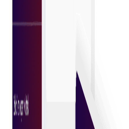
Moeiteloos offertes aanvragen
Vraag moeiteloos offertes aan door gebruik te
maken van gestroomlijnde processen die kopers in
contact brengen met meerdere leveranciers, zodat
ze snel kunnen vergelijken en weloverwogen
beslissingen kunnen nemen zonder het gedoe van
handmatig onderzoek.
Sneller een aankoopbeslissing nemen
Verbetert de efficiëntie, zodat bedrijven snel kansen
kunnen grijpen. Gestroomlijnde processen, duidelijke
informatie en toegankelijke opties stellen kopers in
staat om besluitvaardig en vol vertrouwen te
handelen.
Vereenvoudigde inkoop