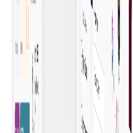
Begin met kopen
Zakelijk winkelen Afrekenen
Stroomlijnt de inkoop voor bedrijven en biedt een
naadloos, efficiënt proces dat de productiviteit verhoog
en het uitgavenbeheer vereenvoudigt.