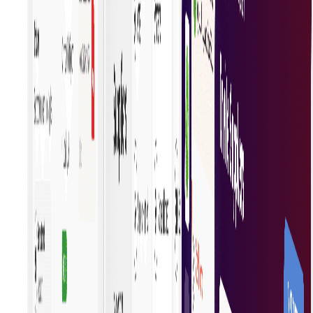
Moeiteloos offertes aanvragen
Vraag moeiteloos offertes aan door gebruik te
maken van gestroomlijnde processen die kopers in
contact brengen met meerdere leveranciers, zodat
ze snel kunnen vergelijken en weloverwogen
beslissingen kunnen nemen zonder het gedoe van
handmatig onderzoek.
Sneller een aankoopbeslissing nemen