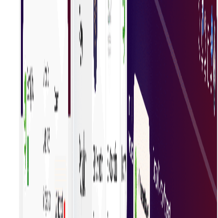
Consistente bedrijfsregels
Handhaaf eenvoudig inkoopregels voor uw
organisatie. Het zorgt voor uniformiteit in
besluitvorming, betere naleving en gestroomlijnde
processen, wat leidt tot verbeterde efficiëntie en
minder fouten.
Vind de behoeften van uw bedrijf
Om de beste producten en diensten te ontdekken,
moet je grondig onderzoek doen, opties vergelijken,
recensies lezen en aanbevelingen gebruiken om de
kwaliteit, waarde en tevredenheid van je keuzes te
garanderen.