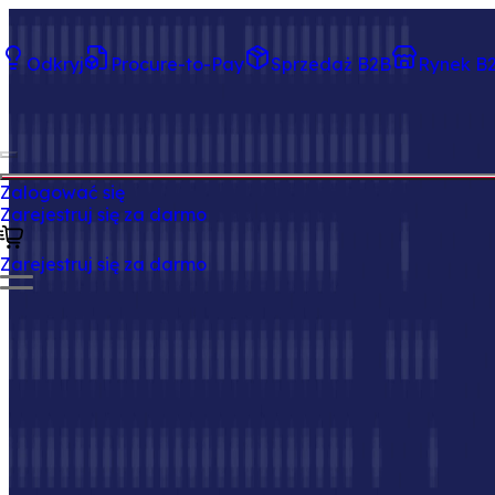
Odkryj
Procure-to-Pay
Sprzedaż B2B
Rynek B
Rozwiązanie Tradeics B2B Logistics pomaga firmom au
Zalogować się
Zarejestruj się za darmo
Zarejestruj się za darmo
Tradeics wnosi inteligentną automatyzację i pełną widoczn
mniej ręcznego śledzenia i bardziej profesjonalne dośw
dostaw i zakupów, ten element umożliwia bezproblemową
Zarejestruj się za darmo