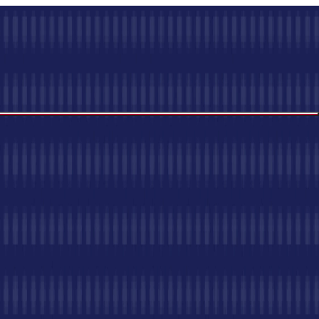
łną widoczność każdej przesyłki—od zakupów po dostawę.
tyki.
Nasz moduł logistyczny zapewnia szybszą dostawę,
tformie Tradeics.
Połączony z narzędziami łańcucha
mi logistycznymi.