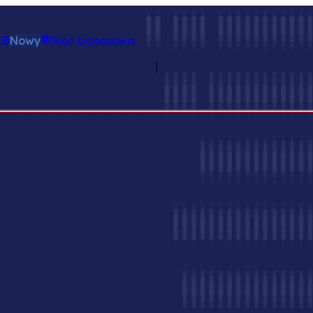
Platforma
Summarize this page with AI
2B
Nowy
Sieć biznesowa
Logistyka B2B
Logistyka, w pełni zintegrowana.
tomatyzować realizację, usprawniać wysyłkę i uzyskać pe
Zarejestruj się za darmo
ość do jednej z najbardziej złożonych części handlu: logis
iadczenie kupującego i dostawcy—wszystko w tej samej pla
 koordynację między kupującymi, dostawcami i operatora