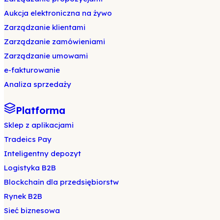
Aukcja elektroniczna na żywo
Zarządzanie klientami
Zarządzanie zamówieniami
Zarządzanie umowami
e-fakturowanie
Analiza sprzedaży
Platforma
Sklep z aplikacjami
Tradeics Pay
Inteligentny depozyt
Logistyka B2B
Blockchain dla przedsiębiorstw
Rynek B2B
Sieć biznesowa