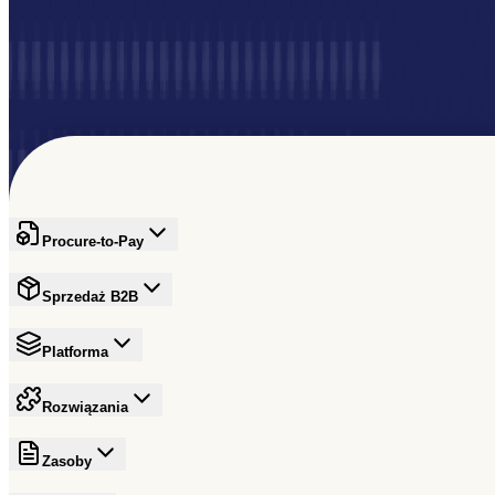
Witamy w społeczności
Rozwijaj swoją sieć
Procure-to-Pay
Sprzedaż B2B
Platforma
Rozwiązania
Zasoby