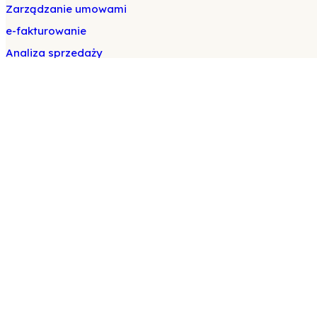
Zarządzanie umowami
e-fakturowanie
Analiza sprzedaży
Platforma
Sklep z aplikacjami
Tradeics Pay
Inteligentny depozyt
Logistyka B2B
Blockchain dla przedsiębiorstw
Rynek B2B
Sieć biznesowa
Ekspert
Rozwiązania