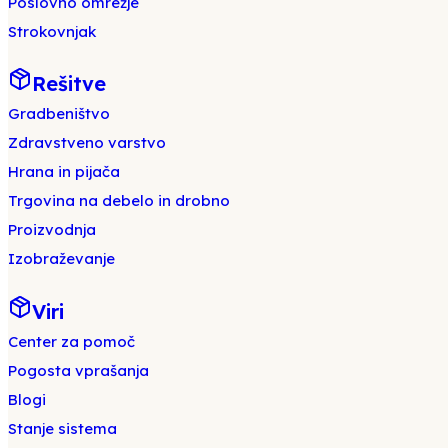
Poslovno omrežje
Strokovnjak
Rešitve
Gradbeništvo
Zdravstveno varstvo
Hrana in pijača
Trgovina na debelo in drobno
Proizvodnja
Izobraževanje
Viri
Center za pomoč
Pogosta vprašanja
Blogi
Stanje sistema