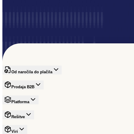
Dobrodošli v skupnosti
Povečajte svoje omrežje
Od naročila do plačila
Prodaja B2B
Platforma
Rešitve
Viri