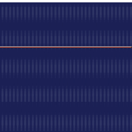
e.
jiv zapis vsake transakcije, pogodbe, naročila, podatkov in
ilen, skladen in digitalno zanesljiv.
Za razliko od
.
Ne gre le za tehnologijo—gre za to, da je vsaka