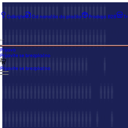
Odkrijte
Od naročila do plačila
Prodaja B2B
T
Tradeics Enterprise Blockchain je digitalna hrbtenica p
Prijava
Prijavite se brezplačno
Prijavite se brezplačno
Od vključevanja dobaviteljev do sprostitve plačil naša blo
konvencionalnih B2B platform Tradeics ponuja podjetnišk
transakcija preverljiva, varna in zgrajena za dolgotrajnos
Registrirajte se brezplačno