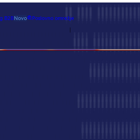
Platforma
Summarize this page with AI
rg B2B
Novo
Poslovno omrežje
Tradeics Enterprise Blockchain
Pametnejša podlaga za B2B zaupanj
latforme—zagotavlja varen, proti posegom odporen in preverl
procesa.
Začnite zdaj
ckchain infrastruktura zagotavlja, da je vsak korak revidib
i blockchain, zasnovan posebej za nabavo in B2B trgovino
t.