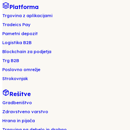
Platforma
Trgovina z aplikacijami
Tradeics Pay
Pametni depozit
Logistika B2B
Blockchain za podjetja
Trg B2B
Poslovno omrežje
Strokovnjak
Rešitve
Gradbeništvo
Zdravstveno varstvo
Hrana in pijača
Trgovina na debelo in drobno