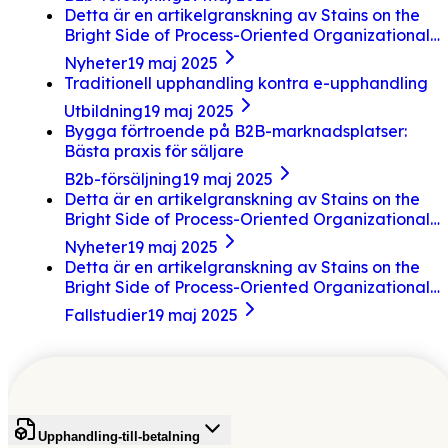
Detta är en artikelgranskning av Stains on the
Bright Side of Process-Oriented Organizational
Designs.
Nyheter
19 maj 2025
Traditionell upphandling kontra e-upphandling
Utbildning
19 maj 2025
Bygga förtroende på B2B-marknadsplatser:
Bästa praxis för säljare
B2b-försäljning
19 maj 2025
Detta är en artikelgranskning av Stains on the
Bright Side of Process-Oriented Organizational
Designs.
Nyheter
19 maj 2025
Detta är en artikelgranskning av Stains on the
Bright Side of Process-Oriented Organizational
Designs.
Fallstudier
19 maj 2025
Upphandling-till-betalning