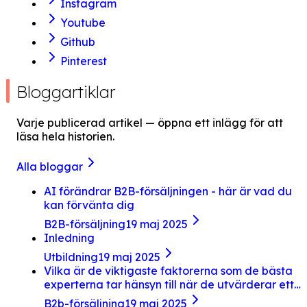
Instagram
Youtube
Github
Pinterest
Bloggartiklar
Varje publicerad artikel — öppna ett inlägg för att
läsa hela historien.
Alla bloggar
AI förändrar B2B-försäljningen - här är vad du
kan förvänta dig
B2B-försäljning
19 maj 2025
Inledning
Utbildning
19 maj 2025
Vilka är de viktigaste faktorerna som de bästa
experterna tar hänsyn till när de utvärderar ett
jobberbjudande?
B2b-försäljning
19 maj 2025