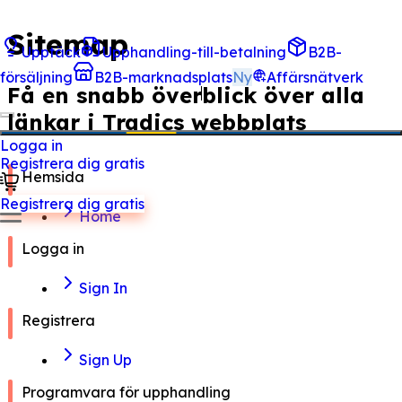
Sitemap
Upptäck
Upphandling-till-betalning
B2B-
försäljning
B2B-marknadsplats
Ny
Affärsnätverk
Få en snabb överblick över alla
länkar i Tradics webbplats
Logga in
Registrera dig gratis
Hemsida
Registrera dig gratis
Home
Logga in
Sign In
Registrera
Sign Up
Programvara för upphandling