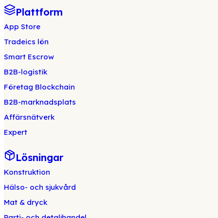
Plattform
App Store
Tradeics lön
Smart Escrow
B2B-logistik
Företag Blockchain
B2B-marknadsplats
Affärsnätverk
Expert
Lösningar
Konstruktion
Hälso- och sjukvård
Mat & dryck
Parti- och detaljhandel