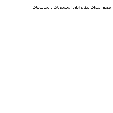
بعض ميزات نظام ادارة المشتريات والمدفوعات
مصادر آمنة
قدم الطلب مباشرة / عن طريق طلب الشراء أو قم بتعيين
لخدماتك حيث يمكنك التفاعل مع الحد الأقصى من البائعي