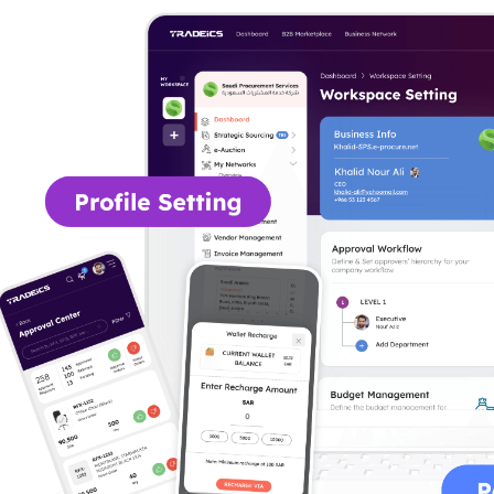
h Tradeics. Our digital system eliminates delays, enabling faster, m
ing delays and errors. With real-time visibility and automated rou
global suppliers. Receive competitive proposals based on price, qua