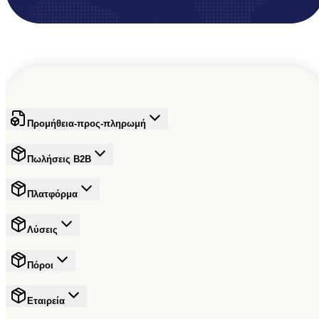
Προμήθεια-προς-πληρωμή
Πωλήσεις B2B
Πλατφόρμα
Λύσεις
Πόροι
Εταιρεία