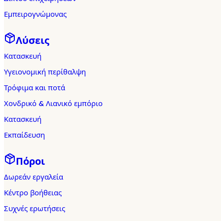
Εμπειρογνώμονας
Λύσεις
Κατασκευή
Υγειονομική περίθαλψη
Τρόφιμα και ποτά
Χονδρικό & Λιανικό εμπόριο
Κατασκευή
Εκπαίδευση
Πόροι
Δωρεάν εργαλεία
Κέντρο βοήθειας
Συχνές ερωτήσεις