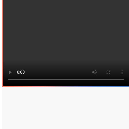
Η Tradeics σας παρουσιάζει μια λύση για την εύκολη
σύνδεση του λογαριασμού σας στην Tradeics με άλλα
συστήματα, όπως λογιστικά και οικονομικά συστήματα,