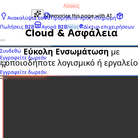
Λύσεις
Summarize this page with AI
Ανακαλύψτε το
Προμήθεια-προς-πληρωμή
Πωλήσεις B2B
Αγορά B2B
Νέος
Δίκτυο επιχειρήσεων
Cloud & Ασφάλεια
Εύκολη Ενσωμάτωση
με
Συνδεθώ
Εγγραφείτε δωρεάν
οποιοδήποτε λογισμικό ή εργαλείο
Εγγραφείτε δωρεάν